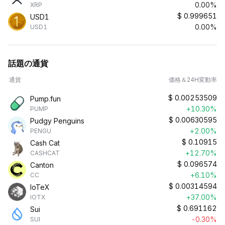
0.00%
XRP
$
0.999651
USD1
0.00%
USD1
話題の通貨
通貨
価格＆24H変動率
$
0.00253509
Pump.fun
+10.30%
PUMP
$
0.00630595
Pudgy Penguins
+2.00%
PENGU
$
0.10915
Cash Cat
+12.70%
CASHCAT
$
0.096574
Canton
+6.10%
CC
$
0.00314594
IoTeX
+37.00%
IOTX
$
0.691162
Sui
-0.30%
SUI