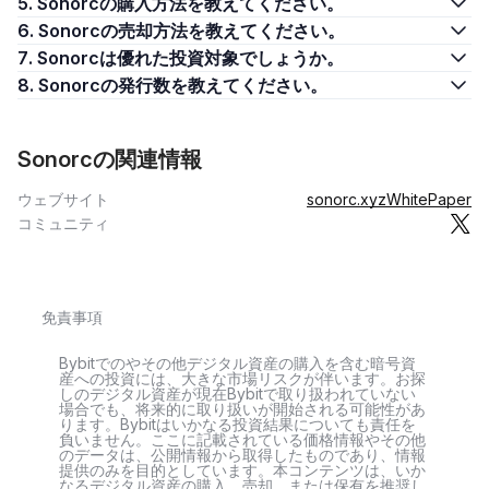
5. Sonorcの購入方法を教えてください。
6. Sonorcの売却方法を教えてください。
7. Sonorcは優れた投資対象でしょうか。
8. Sonorcの発行数を教えてください。
Sonorcの関連情報
ウェブサイト
sonorc.xyz
WhitePaper
コミュニティ
免責事項
Bybitでのやその他デジタル資産の購入を含む暗号資
産への投資には、大きな市場リスクが伴います。お探
しのデジタル資産が現在Bybitで取り扱われていない
場合でも、将来的に取り扱いが開始される可能性があ
ります。Bybitはいかなる投資結果についても責任を
負いません。ここに記載されている価格情報やその他
のデータは、公開情報から取得したものであり、情報
提供のみを目的としています。本コンテンツは、いか
なるデジタル資産の購入、売却、または保有を推奨し