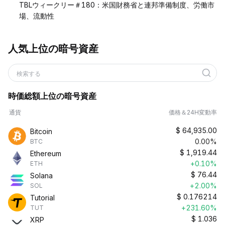
TBLウィークリー＃180：米国財務省と連邦準備制度、労働市
場、流動性
人気上位の暗号資産
検索する
時価総額上位の暗号資産
通貨
価格＆24H変動率
$
64,935.00
Bitcoin
0.00%
BTC
$
1,919.44
Ethereum
+0.10%
ETH
$
76.44
Solana
+2.00%
SOL
$
0.176214
Tutorial
+231.60%
TUT
$
1.036
XRP