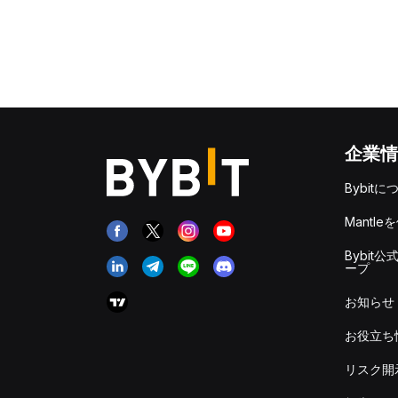
企業情
Bybitに
Mantle
Bybit公
ープ
お知らせ
お役立ち
リスク開