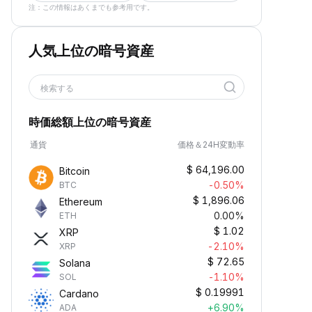
注：この情報はあくまでも参考用です。
人気上位の暗号資産
検索する
時価総額上位の暗号資産
通貨
価格＆24H変動率
$
64,196.00
Bitcoin
-0.50%
BTC
$
1,896.06
Ethereum
0.00%
ETH
$
1.02
XRP
-2.10%
XRP
$
72.65
Solana
-1.10%
SOL
$
0.19991
Cardano
+6.90%
ADA