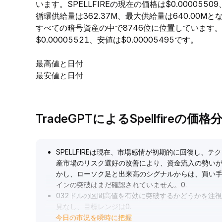
います。SPELLFIREの現在の価格は$0.0000550
循環供給量は362.37M、最大供給量は640.00M
すべての暗号資産の中で8746位に位置しています。過
$0.00005521、安値は$0.00005495です。
最高値と日付
最安値と日付
TradeGPTによるSpellfireの価格
SPELLFIREは現在、市場感情が初期的に回復し
産市場のリスク選好の改善により、資金流入の勢い
かし、ローソク足と出来高のシグナルからは、買い
インの突破はまだ確認されていません。0
.
032ドルの区間高値を有効に突破するかどうかを注
見なし、目標レンジは0
.
今日の市況を瞬時に把握
042ドル以上に着目します。突破できない場合は高