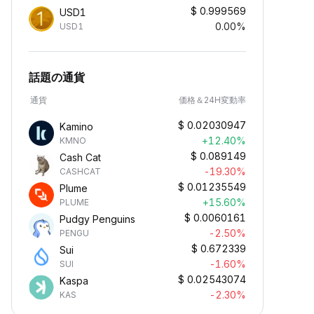
$
0.999569
USD1
0.00%
USD1
話題の通貨
通貨
価格＆24H変動率
$
0.02030947
Kamino
+12.40%
KMNO
$
0.089149
Cash Cat
-19.30%
CASHCAT
$
0.01235549
Plume
+15.60%
PLUME
$
0.0060161
Pudgy Penguins
-2.50%
PENGU
$
0.672339
Sui
-1.60%
SUI
$
0.02543074
Kaspa
-2.30%
KAS