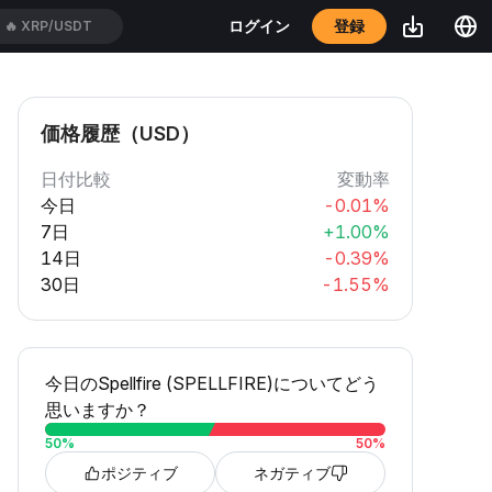
登録
ログイン
🔥
XRP/USDT
価格履歴（USD）
日付比較
変動率
今日
-0.01%
7日
+1.00%
14日
-0.39%
30日
-1.55%
今日のSpellfire (SPELLFIRE)についてどう
思いますか？
50
%
50
%
ポジティブ
ネガティブ