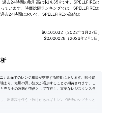
9、過去24時間の取引高は$14.35Kです。SPELLFIREの
となっています。時価総額ランキングでは、SPELLFIREは
去24時間において、SPELLFIREの高値は
$0.161632（2022年1月27日）
$0.000028（2026年2月5日）
分析
、テクニカル面でのレンジ相場が交差する時期にあります。暗号資
が強まり、短期の買い注文が増加することが期待されます。し
手と売り手の攻防が依然として存在し、重要なレジスタンスラ
視し、出来高を伴う上抜けがあればトレンド転換のシグナルと
値圏でのレンジ相場が続く可能性があり、下落リスクに注意が