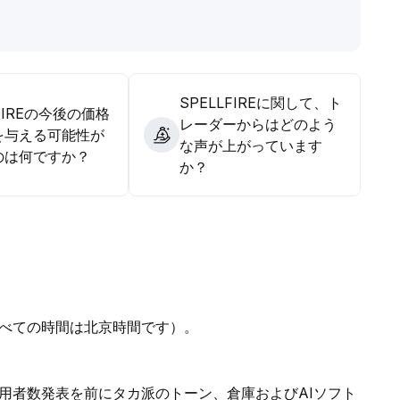
買い・高値売りを意識し、ポジション管理を厳格に行うべきで
SPELLFIREに関して、ト
LFIREの今後の価格
レーダーからはどのよう
を与える可能性が
な声が上がっています
のは何ですか？
か？
べての時間は北京時間です）。
用者数発表を前にタカ派のトーン、倉庫およびAIソフト