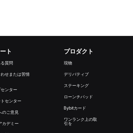
ート
プロダクト
ある質問
現物
合わせまたは苦情
デリバティブ
出
ステーキング
プセンター
ローンチパッド
ートセンター
Bybitカード
itへのご意見
ワンランク上の取
itアカデミー
引を