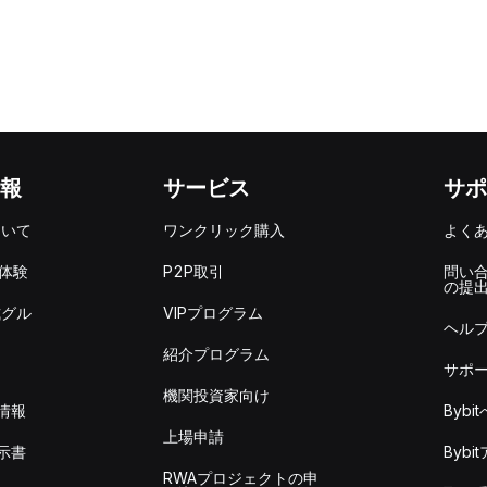
報
サービス
サポ
ついて
ワンクリック購入
よく
を体験
P2P取引
問い
の提
式グル
VIPプログラム
ヘル
紹介プログラム
サポ
機関投資家向け
情報
Byb
上場申請
示書
Byb
RWAプロジェクトの申