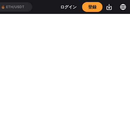
登録
ログイン
🔥
ETH/USDT