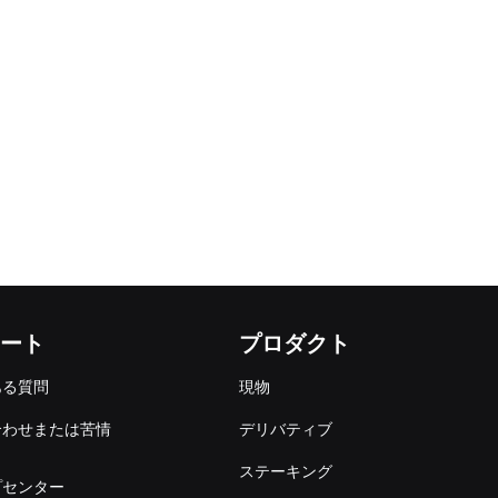
ート
プロダクト
ある質問
現物
合わせまたは苦情
デリバティブ
出
ステーキング
プセンター