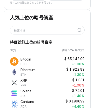
注：この情報はあくまでも参考用です。
人気上位の暗号資産
検索する
時価総額上位の暗号資産
通貨
価格＆24H変動率
$
65,142.00
Bitcoin
+1.00%
BTC
$
1,922.89
Ethereum
+1.30%
ETH
$
1.031
XRP
-1.00%
XRP
$
74.01
Solana
+1.40%
SOL
$
0.199699
Cardano
+4.40%
ADA