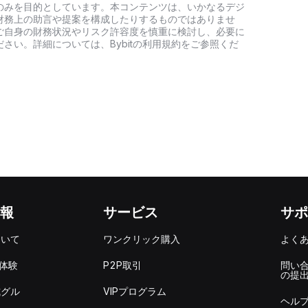
のみを目的としています。本コンテンツは、いかなるデジ
財務上の助言や提案を構成したりするものではありませ
ご自身の財務状況やリスク許容度を慎重に検討し、必要に
さい。詳細については、Bybitの利用規約をご参照くだ
報
サービス
サポ
ついて
ワンクリック購入
よく
を体験
P2P取引
問い
の提
式グル
VIPプログラム
ヘル