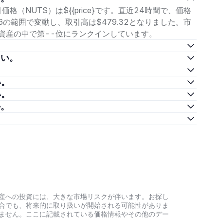
t取引価格（NUTS）は${{price}です。直近24時間で、価格
9446の範囲で変動し、取引高は$479.32となりました。市
、暗号資産の中で第--位にランクインしています。
ださい。
い。
い。
か。
。
号資産への投資には、大きな市場リスクが伴います。お探し
い場合でも、将来的に取り扱いが開始される可能性がありま
負いません。ここに記載されている価格情報やその他のデー