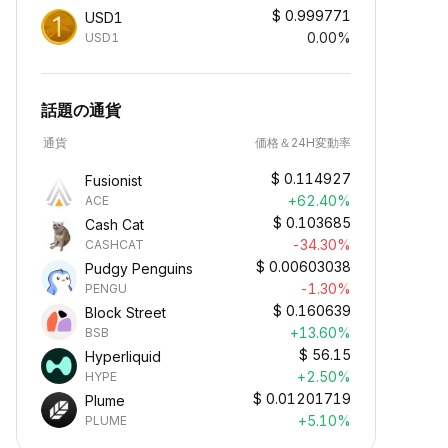
$
0.999771
USD1
0.00%
USD1
話題の通貨
通貨
価格＆24H変動率
$
0.114927
Fusionist
+62.40%
ACE
$
0.103685
Cash Cat
-34.30%
CASHCAT
$
0.00603038
Pudgy Penguins
-1.30%
PENGU
$
0.160639
Block Street
+13.60%
BSB
$
56.15
Hyperliquid
+2.50%
HYPE
$
0.01201719
Plume
+5.10%
PLUME