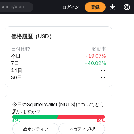
登録
ログイン
🔥
BTC/USDT
価格履歴（USD）
日付比較
変動率
今日
-19.07%
7日
+40.02%
14日
--
30日
--
今日のSquirrel Wallet (NUTS)についてどう
思いますか？
50
%
50
%
ポジティブ
ネガティブ