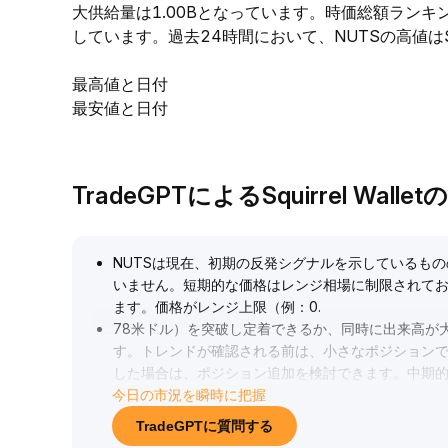
大供給量は1.00Bとなっています。時価総額ランキ
しています。過去24時間において、NUTSの高値は$0.0
最高値と日付
最安値と日付
TradeGPTによるSquirrel Wall
NUTSは現在、初期の反発シグナルを示しているも
いません。短期的な価格はレンジ相場に制限されて
ます。価格がレンジ上限（例：0
.
78米ドル）を突破し定着できるか、同時に出来高が
す。トレンドが確認される前は、小さなポジション
した場合は、ポジション追加を検討できます。中期
今日の市況を瞬時に把握
破前は高値売り・安値買いのレンジ取引を軸として
TradeGPTに質問する