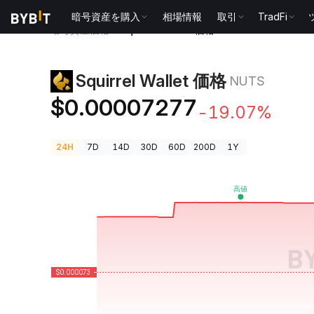
暗号資産を購入
相場情報
取引
TradFi
暗号資産価格
Squirrel Wallet 価格 NUTS
Squirrel Wallet 価格
NUTS
$0.00007277
-19.07%
24H
7D
14D
30D
60D
200D
1Y