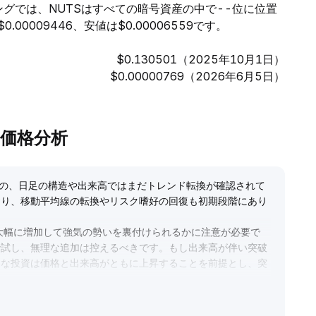
ングでは、NUTSはすべての暗号資産の中で--位に位置
0009446、安値は$0.00006559です。
$0.130501（2025年10月1日）
$0.00000769（2026年6月5日）
etの価格分析
のの、日足の構造や出来高ではまだトレンド転換が確認されて
おり、移動平均線の転換やリスク嗜好の回復も初期段階にあり
大幅に増加して強気の勢いを裏付けられるかに注意が必要で
で試し、無理な追加は控えるべきです。もし出来高が伴い突破
的な投資は価格と出来高がともに上昇することを前提とし、突
ください。
.