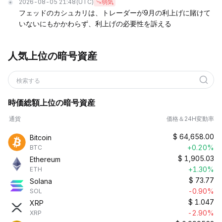
2026-08-05 21:48
(UTC)
弱気
フェッドのカシュカリは、トレーダーが9月の利上げに賭けて
いないにもかかわらず、利上げの必要性を訴える
人気上位の暗号資産
検索する
時価総額上位の暗号資産
通貨
価格＆24H変動率
$
64,658.00
Bitcoin
+0.20%
BTC
$
1,905.03
Ethereum
+1.30%
ETH
$
73.77
Solana
-0.90%
SOL
$
1.047
XRP
-2.90%
XRP