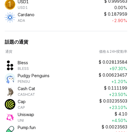
$
0.999563
USD1
0.00%
USD1
$
0.187959
Cardano
-2.90%
ADA
話題の通貨
通貨
価格＆24H変動率
$
0.02813584
Bless
+97.30%
BLESS
$
0.00623457
Pudgy Penguins
+1.20%
PENGU
$
0.111199
Cash Cat
+23.50%
CASHCAT
$
0.03235503
Cap
+23.10%
CAP
$
4.10
Uniswap
+4.50%
UNI
$
0.0023563
Pump.fun