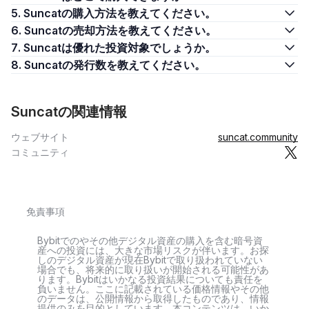
5. Suncatの購入方法を教えてください。
6. Suncatの売却方法を教えてください。
7. Suncatは優れた投資対象でしょうか。
8. Suncatの発行数を教えてください。
Suncatの関連情報
ウェブサイト
suncat.community
コミュニティ
免責事項
Bybitでのやその他デジタル資産の購入を含む暗号資
産への投資には、大きな市場リスクが伴います。お探
しのデジタル資産が現在Bybitで取り扱われていない
場合でも、将来的に取り扱いが開始される可能性があ
ります。Bybitはいかなる投資結果についても責任を
負いません。ここに記載されている価格情報やその他
のデータは、公開情報から取得したものであり、情報
提供のみを目的としています。本コンテンツは、いか