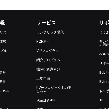
報
サービス
サポ
ついて
ワンクリック購入
よく
を体験
P2P取引
問い
の提
式グル
VIPプログラム
ヘル
紹介プログラム
サポ
機関投資家向け
情報
Byb
上場申請
示書
Byb
RWAプロジェクトの申
ンネル
し込み
取引
税金計算API
API