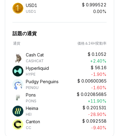
$
0.999522
USD1
0.00%
USD1
話題の通貨
通貨
価格＆24H変動率
$
0.1052
Cash Cat
+2.40%
CASHCAT
$
56.16
Hyperliquid
-1.90%
HYPE
$
0.00600365
Pudgy Penguins
-1.60%
PENGU
$
0.02085685
Pons
+11.90%
PONS
$
0.201531
Heima
-28.90%
HEI
$
0.092558
Canton
-9.40%
CC