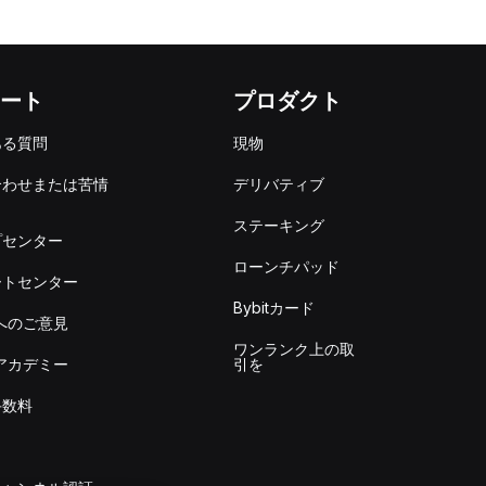
ート
プロダクト
ある質問
現物
合わせまたは苦情
デリバティブ
出
ステーキング
プセンター
ローンチパッド
ートセンター
Bybitカード
itへのご意見
ワンランク上の取
itアカデミー
引を
手数料