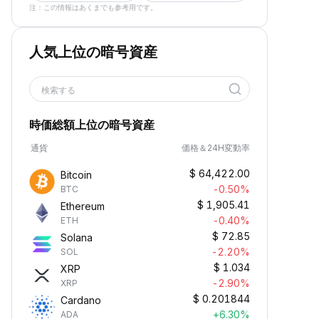
注：この情報はあくまでも参考用です。
人気上位の暗号資産
検索する
時価総額上位の暗号資産
通貨
価格＆24H変動率
$
64,422.00
Bitcoin
-0.50%
BTC
$
1,905.41
Ethereum
-0.40%
ETH
$
72.85
Solana
-2.20%
SOL
$
1.034
XRP
-2.90%
XRP
$
0.201844
Cardano
+6.30%
ADA