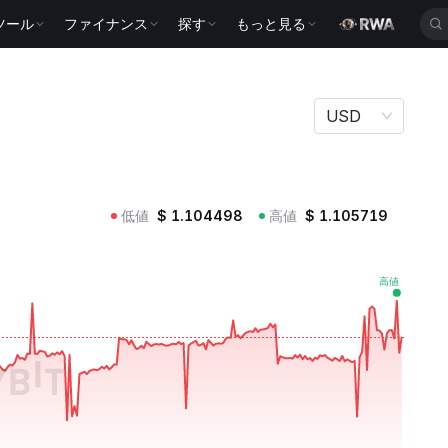
ツール
ファイナンス
探す
もっと見る
USD
低値
$
1.104498
高値
$
1.105719