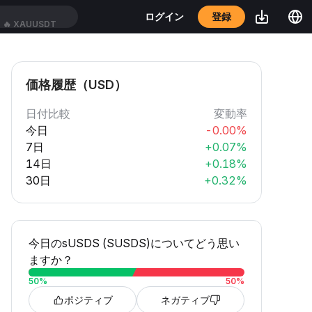
登録
ログイン
🔥
XAUUSDT
価格履歴（USD）
日付比較
変動率
今日
-0.00%
7日
+0.07%
14日
+0.18%
30日
+0.32%
今日のsUSDS (SUSDS)についてどう思い
ますか？
50
%
50
%
ポジティブ
ネガティブ