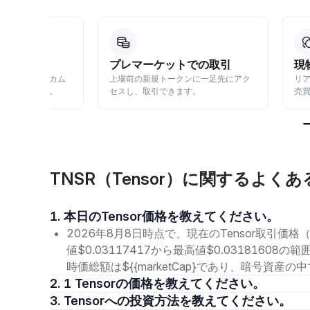
プレマーケットでの取引
現物市場で
ンカム
上場前の新規トークンに一足先にアク
リアルタイムの
す。
セスし、取引できます。
売買が可能です
TNSR（Tensor）に関するよく
1. 本日のTensor価格を教えてください。
2026年8月8日時点で、現在のTensor取引価格（
値$0.03117417から最高値$0.0318160
時価総額は${{marketCap}であり、暗号資産
2. 1 Tensorの価格を教えてください。
3. Tensorへの投資方法を教えてください。