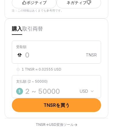
ポジティブ
ネガティブ
注：この情報はあくまでも参考用です。
取引
両替
購入
受取額
TNSR
1 TNSR ≈ 0.02555 USD
支払額 (2 ~ 50000)
USD
$
TNSRを買う
→
TNSR→USD変換ツール