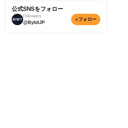
公式SNSをフォロー
Followers
+
フォロー
@BybitJP
パッシブインカムの獲得
資産を預け入れて、パッシブインカム
を獲得しながら資産を増やせます。