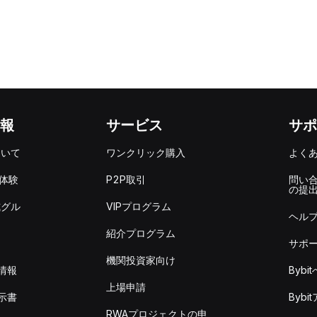
報
サービス
サポ
ついて
ワンクリック購入
よく
を体験
P2P取引
問い
の提
式グル
VIPプログラム
ヘル
紹介プログラム
サポ
機関投資家向け
情報
Byb
上場申請
示書
Byb
RWAプロジェクトの申