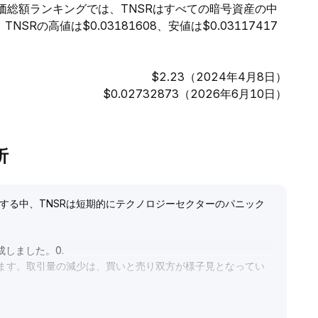
。時価総額ランキングでは、TNSRはすべての暗号資産の中
Rの高値は$0.03181608、安値は$0.03117417
$2.23（2024年4月8日）
$0.02732873（2026年6月10日）
析
する中、TNSRは短期的にテクノロジーセクターのパニック
成しました。0
.
います。取引量の減少は、買いと売り双方が様子見となってい
消化されれば、相場はテクニカル修復と反発再開が期待できま
トの守り状況を注目、安値圏での仕込みを推奨し、レジスタン