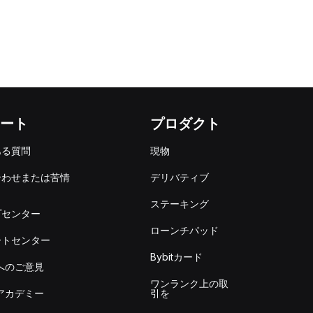
ート
プロダクト
ある質問
現物
合わせまたは苦情
デリバティブ
出
ステーキング
プセンター
ローンチパッド
ートセンター
Bybitカード
itへのご意見
ワンランク上の取
itアカデミー
引を