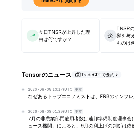
TradeGPTに質問する
ス突破時は順張りで増し玉、中長期では流動性の改
TNSR
今日TNSRが上昇した理
響を与
由は何ですか？
ものは
Tensorのニュース
TradeGPTで要約
2026-08-08 13:17
(UTC)
中立
なぜあるトップエコノミストは、FRBのインフ
2026-08-08 01:39
(UTC)
中立
7月の非農業部門雇用者数は連邦準備制度理事会
ュース機関」によると、9月の利上げの判断は依