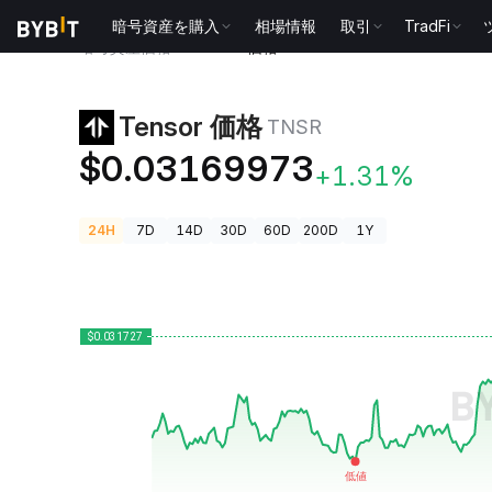
暗号資産を購入
相場情報
取引
TradFi
暗号資産価格
Tensor 価格 TNSR
Tensor 価格
TNSR
$0.03169973
+1.31%
24H
7D
14D
30D
60D
200D
1Y