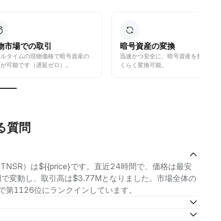
の取引
暗号資産の変換
現物価格で暗号資産の
迅速かつ安全に、暗号資産を無料でら
（遅延ゼロ）。
くらく変換可能。
ある質問
TNSR）は${{price}です。直近24時間で、価格は最安
8の範囲で変動し、取引高は$3.77Mとなりました。市場全体の
の中で第1126位にランクインしています。