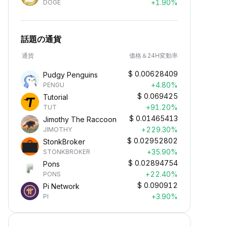
+1.90%
DOGE
話題の通貨
通貨
価格＆24H変動率
$
0.00628409
Pudgy Penguins
+4.80%
PENGU
$
0.069425
Tutorial
+91.20%
TUT
$
0.01465413
Jimothy The Raccoon
+229.30%
JIMOTHY
$
0.02952802
StonkBroker
+35.90%
STONKBROKER
$
0.02894754
Pons
+22.40%
PONS
$
0.090912
Pi Network
+3.90%
PI