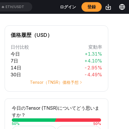
登録
ログイン
🔥
ETH/USDT
価格履歴（USD）
日付比較
変動率
今日
+1.31%
7日
+4.10%
14日
-2.95%
30日
-4.49%
Tensor（TNSR）価格予想
今日のTensor (TNSR)についてどう思いま
すか？
50
%
50
%