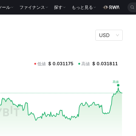
ツール
ファイナンス
探す
もっと見る
USD
低値
$
0.031175
高値
$
0.031811