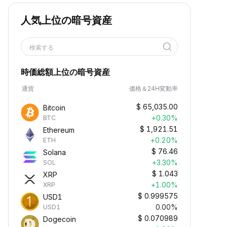
人気上位の暗号資産
検索する
時価総額上位の暗号資産
通貨
価格＆24H変動率
$
65,035.00
Bitcoin
+0.30%
BTC
$
1,921.51
Ethereum
+0.20%
ETH
$
76.46
Solana
+3.30%
SOL
$
1.043
XRP
+1.00%
XRP
$
0.999575
USD1
0.00%
USD1
$
0.070989
Dogecoin