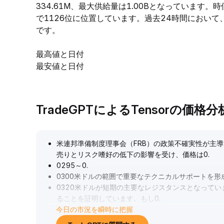
334.61M、最大供給量は1.00Bとなっています
で1126位に位置しています。過去24時間において、TNS
です。
最高値と日付
最安値と日付
TradeGPTによるTensorの価格分
米連邦準備制度理事会（FRB）の政策不確実性が主導
売りとリスク嗜好の低下の影響を受け、価格は0
.
0295～0
.
0300米ドルの範囲で重要なテクニカルサポートを形
0320米ドルが短期の主要なレジスタンスとなって
ることを証明しています。もし0
.
今日の市況を瞬時に把握
0297米ドル以上を守り、今後のマクロな悪材料が
す。政策シグナルが明確化するまで静観し、サポー