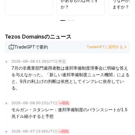
があるものは何です
うな声が上
か？
ますか？
Tezos Domainsのニュース
TradeGPTで要約
TradeGPTに質問する
2026-08-08 01:39
(UTC)
中立
7月の非農業部門雇用者数は連邦準備制度理事会に明確な答え
を与えなかった。「新しい連邦準備制度ニュース機関」による
と、9月の利上げの判断は依然としてインフレに依存してい
る。
2026-08-08 00:25
(UTC)
弱気
モルガン・スタンレー：連邦準備制度のバランスシートが1.5
兆ドル縮小すると予想
2026-08-07 23:28
(UTC)
弱気