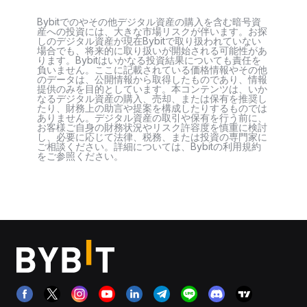
Bybitでのやその他デジタル資産の購入を含む暗号資
産への投資には、大きな市場リスクが伴います。お探
しのデジタル資産が現在Bybitで取り扱われていない
場合でも、将来的に取り扱いが開始される可能性があ
ります。Bybitはいかなる投資結果についても責任を
負いません。ここに記載されている価格情報やその他
のデータは、公開情報から取得したものであり、情報
提供のみを目的としています。本コンテンツは、いか
なるデジタル資産の購入、売却、または保有を推奨し
たり、財務上の助言や提案を構成したりするものでは
ありません。デジタル資産の取引や保有を行う前に、
お客様ご自身の財務状況やリスク許容度を慎重に検討
し、必要に応じて法律、税務、または投資の専門家に
ご相談ください。詳細については、Bybitの利用規約
をご参照ください。