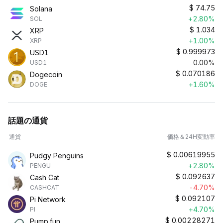
$
74.75
Solana
+2.80%
SOL
$
1.034
XRP
+1.00%
XRP
$
0.999973
USD1
0.00%
USD1
$
0.070186
Dogecoin
+1.60%
DOGE
話題の通貨
通貨
価格＆24H変動率
$
0.00619955
Pudgy Penguins
+2.80%
PENGU
$
0.092637
Cash Cat
-4.70%
CASHCAT
$
0.092107
Pi Network
+4.70%
PI
$
0.00228271
Pump.fun