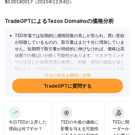
$0.00180017（2025年12月4日）
TradeGPTによるTezos Domainsの価格分析
TED市場では短期的に感情回復の兆しが見られ、買い意欲
が回復しているものの、取引量はまだ十分に増加していま
せん。短期間で取引量が持続的に伸びなければ、価格は高
値圏での横ばいが続く可能性があります。リスクウィンド
ウに注目した短期売買を推奨し、利確・損切の徹底を強く
勧めます。中長期では、TEDのバリュエーションが上方移
動できるかは、オンチェーンのアクティビティ、エコシス
今日の市況を瞬時に把握
テムの進展、および資金流入の継続に依存しますが、複数
TradeGPTに質問する
の指標はいまだ検証段階にあります。今は安易なポジショ
ン追加を避け、出来高とファンダメンタルズの信号が共振
した後に中長期の配分を検討し、$0
.
32—$0
.
36のサポートおよび上昇の有効性に注目してください。
.
今日TEDが上昇した
TEDの今後の価格に
TEDに関
理由は何ですか？
影響を与える可能性
ーダーから