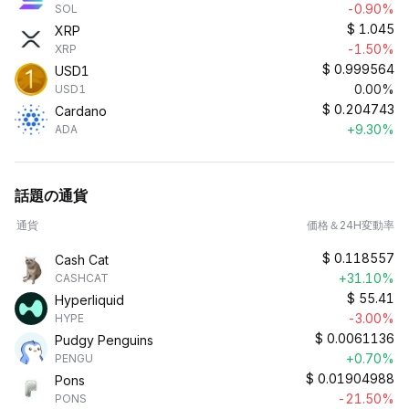
-0.90%
SOL
$
1.045
XRP
-1.50%
XRP
$
0.999564
USD1
0.00%
USD1
$
0.204743
Cardano
+9.30%
ADA
話題の通貨
通貨
価格＆24H変動率
$
0.118557
Cash Cat
+31.10%
CASHCAT
$
55.41
Hyperliquid
-3.00%
HYPE
$
0.0061136
Pudgy Penguins
+0.70%
PENGU
$
0.01904988
Pons
-21.50%
PONS