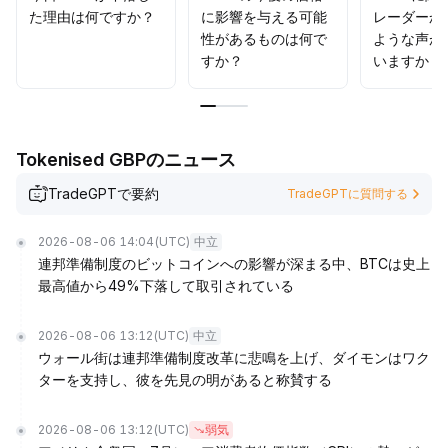
た理由は何ですか？
に影響を与える可能
レーダーか
性があるものは何で
ような声が
すか？
いますか？
Tokenised GBPのニュース
TradeGPTで要約
TradeGPTに質問する
2026-08-06 14:04
(UTC)
中立
連邦準備制度のビットコインへの影響が深まる中、BTCは史上
最高値から49%下落して取引されている
2026-08-06 13:12
(UTC)
中立
ウォール街は連邦準備制度改革に悲鳴を上げ、ダイモンはワク
ターを支持し、彼を先見の明があると称賛する
2026-08-06 13:12
(UTC)
弱気