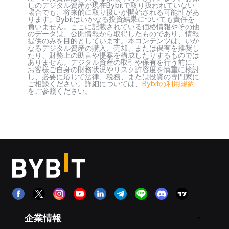
しのデジタル資産が現在Bybitで取り扱われていない
場合でも、将来的に取り扱いが開始される可能性があ
ります。Bybitはいかなる投資結果についても責任を
負いません。ここに記載されている価格情報やその他
のデータは、公開情報から取得したものであり、情報
提供のみを目的としています。本コンテンツは、いか
なるデジタル資産の購入、売却、または保有を推奨し
たり、財務上の助言や提案を構成したりするものでは
ありません。デジタル資産の取引や保有を行う前に、
お客様ご自身の財務状況やリスク許容度を慎重に検討
し、必要に応じて法律、税務、または投資の専門家に
ご相談ください。詳細については、
Bybitの利用規約
をご参照ください。
企業情報