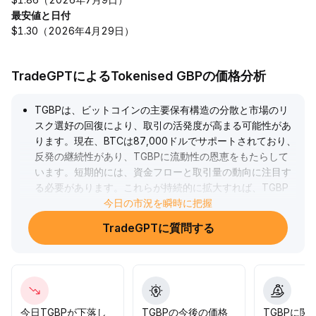
最安値と日付
$1.30（2026年4月29日）
TradeGPTによるTokenised GBPの価格分析
TGBPは、ビットコインの主要保有構造の分散と市場のリ
スク選好の回復により、取引の活発度が高まる可能性があ
ります。現在、BTCは87,000ドルでサポートされており、
反発の継続性があり、TGBPに流動性の恩恵をもたらして
います。短期的には、資金フローと取引量の動向に注目す
る必要があります。これらが持続的に拡大すれば、TGBP
価格は段階的な上昇を実現し、市場の深度も高まる可能性
今日の市況を瞬時に把握
があります。88,000ドル以上の価格動向に注意し、トレン
TradeGPTに質問する
ドに沿ったロング戦略の構築を推奨します。
.
今日TGBPが下落し
TGBPの今後の価格
TGBPに関