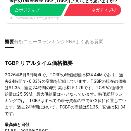
今日のTokenised GBP (TGBP)についてどう思いますか？
ポジティブ
ネガティブ
注：この情報はあくまでも参考用です。
概要
分析
ニュース
ランキング
SNS
よくある質問
TGBP リアルタイム価格概要
2026年8月6日時点で、TGBPの時価総額は$34.44Mであり、過
去24時間で-0.03%の変動を記録しています。TGBPの現在の価格
は$1.35、過去24時間の取引高は$25.12Kです。TGBPの循環供
給量は25.59M、最大供給量は--となっています。時価総額ラン
キングでは、TGBPはすべての暗号資産の中で572位に位置してい
ます。過去24時間において、TGBPの高値は$1.35、安値は$1.34
です。
最高値と日付
$1.86（2026年7月9日）