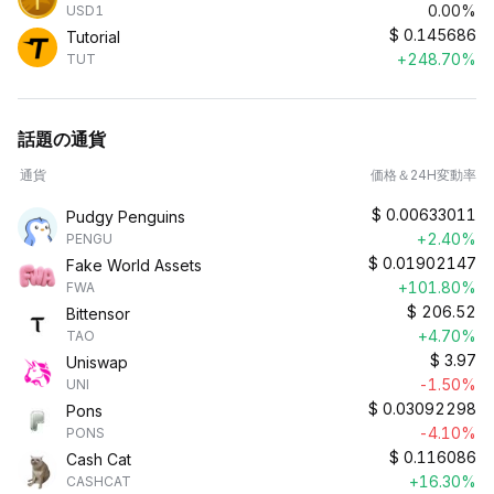
0.00%
USD1
$
0.145686
Tutorial
+248.70%
TUT
話題の通貨
通貨
価格＆24H変動率
$
0.00633011
Pudgy Penguins
+2.40%
PENGU
$
0.01902147
Fake World Assets
+101.80%
FWA
$
206.52
Bittensor
+4.70%
TAO
$
3.97
Uniswap
-1.50%
UNI
$
0.03092298
Pons
-4.10%
PONS
$
0.116086
Cash Cat
+16.30%
CASHCAT