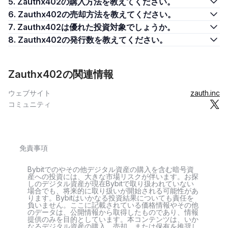
5. Zauthx402の購入方法を教えてください。
6. Zauthx402の売却方法を教えてください。
7. Zauthx402は優れた投資対象でしょうか。
8. Zauthx402の発行数を教えてください。
Zauthx402の関連情報
ウェブサイト
zauth.inc
コミュニティ
免責事項
Bybitでのやその他デジタル資産の購入を含む暗号資
産への投資には、大きな市場リスクが伴います。お探
しのデジタル資産が現在Bybitで取り扱われていない
場合でも、将来的に取り扱いが開始される可能性があ
ります。Bybitはいかなる投資結果についても責任を
負いません。ここに記載されている価格情報やその他
のデータは、公開情報から取得したものであり、情報
提供のみを目的としています。本コンテンツは、いか
なるデジタル資産の購入、売却、または保有を推奨し