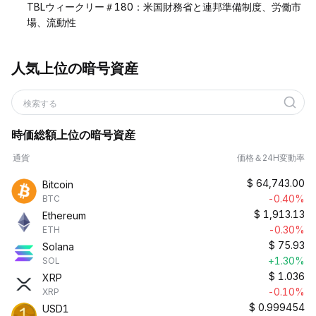
TBLウィークリー＃180：米国財務省と連邦準備制度、労働市
場、流動性
人気上位の暗号資産
検索する
時価総額上位の暗号資産
通貨
価格＆24H変動率
$
64,743.00
Bitcoin
-0.40%
BTC
$
1,913.13
Ethereum
-0.30%
ETH
$
75.93
Solana
+1.30%
SOL
$
1.036
XRP
-0.10%
XRP
$
0.999454
USD1