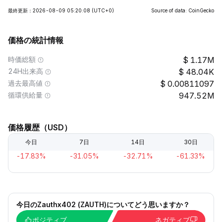
最終更新：2026-08-09 05:20:08
(UTC+0)
Source of data: CoinGecko
価格の統計情報
時価総額
1.17M
24H出来高
48.04K
過去最高値
0.00811097
循環供給量
947.52M
価格履歴（USD）
今日
7日
14日
30日
-17.83%
-31.05%
-32.71%
-61.33%
今日のZauthx402 (ZAUTH)についてどう思いますか？
ポジティブ
ネガティブ