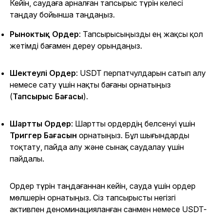
Кейін, саудаға арналған тапсырыс түрін келесі
таңдау бойынша таңдаңыз.
Рыноктық Ордер
: Тапсырысыңызды ең жақсы қол
жетімді бағамен дереу орындаңыз.
Шектеулі Ордер
: USDT перпатчулдарын сатып алу
немесе сату үшін нақты бағаны орнатыңыз
(
Тапсырыс Бағасы
).
Шартты Ордер
: Шартты ордердің белсенуі үшін
Триггер Бағасын
орнатыңыз. Бұл шығындарды
тоқтату, пайда алу және сынақ саудалау үшін
пайдалы.
Ордер түрін таңдағаннан кейін, сауда үшін ордер
мөлшерін орнатыңыз. Сіз тапсырысты негізгі
активпен деноминацияланған санмен немесе USDT-