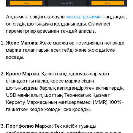
Алдымен, өзіңізге
қалаулы
маржа режимін
таңдаңыз,
ол сіздің шотыңызға қолданылады. Сіз келесі
параметрлер арасынан таңдай аласыз.
Жеке Маржа
: Жеке маржа әр позицияның негізінде
маржа талаптарын есептейді және жоюды іске
қосады.
Кросс Маржа
: Қалыпты қолданушылар үшін
стандартты нұсқа, кросс маржа сіздің
шотыңыздағы барлық кепілдендірілген активтердің
USD мәнін алып, шоттың Техникалық Қызмет
Көрсету Маржасының мөлшерлемесі (MMR) 100%-
ға жеткен кезде жоюды іске қосады.
Портфолио Маржа
: Тек кәсіби туынды
трейдерлерге қолжетімді, портфолио маржа жеке