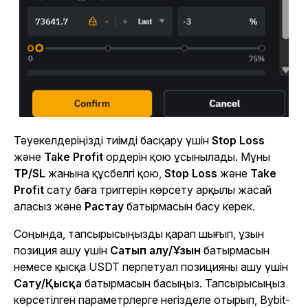
Тәуекелдеріңізді тиімді басқару үшін
Stop Loss
және
Take Profit
ордерін қою ұсынылады. Мұны
TP/SL
жанына құсбелгі қою,
Stop Loss
және
Take
Profit
сату баға триггерін көрсету арқылы жасай
аласыз және
Растау
батырмасын басу керек.
Соңында, тапсырысыңызды қарап шығып, ұзын
позиция ашу үшін
Сатып алу/Ұзын
батырмасын
немесе қысқа USDT перпетуал позицияны ашу үшін
Сату/Қысқа
батырмасын басыңыз. Тапсырысыңыз
көрсетілген параметрлерге негізделе отырып, Bybit-