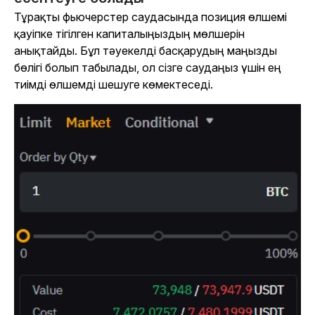
Тұрақты фьючерстер саудасында позиция өлшемі
қауіпке тігілген капиталыңыздың мөлшерін
анықтайды. Бұл тәуекелді басқарудың маңызды
бөлігі болып табылады, ол сізге саудаңыз үшін ең
тиімді өлшемді шешуге көмектеседі.