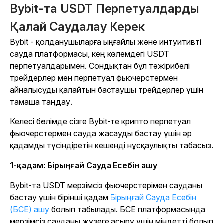
Bybit-та USDT Перпетуалдарды
Қалай Саудалау Керек
Bybit - қолданушыларға ыңғайлы және интуитивті
сауда платформасы, кең көлемдегі USDT
перпетуалдарымен. Сондықтан бұл тәжірибелі
трейдерлер мен перпетуал фьючерстермен
айналысуды қалайтын бастаушы трейдерлер үшін
тамаша таңдау.
Келесі бөлімде сізге Bybit-те крипто перпетуал
фьючерстермен сауда жасауды бастау үшін әр
қадамды түсіндіретін кешенді нұсқаулықты табасыз.
1-қадам: Бірыңғай Сауда Есебін ашу
Bybit-та USDT мерзімсіз фьючерстерімен сауданы
бастау үшін бірінші қадам
Бірыңғай Сауда Есебін
(БСЕ) ашу
болып табылады. БСЕ платформасында
мерзімсіз сауданы жүзеге асыру үшін міндетті болып