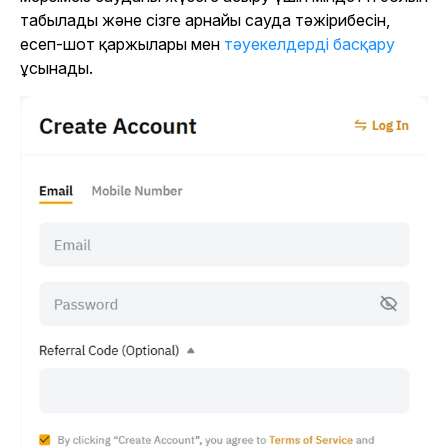
табылады және сізге арнайы сауда тәжірибесін,
есеп-шот қаржылары мен
тәуекелдерді басқару
ұсынады.