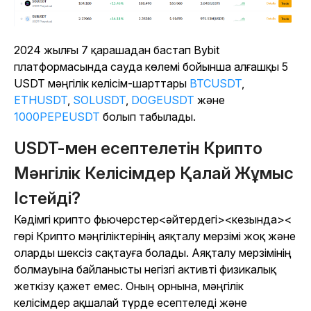
2024 жылғы 7 қарашадан бастап Bybit
платформасында сауда көлемі бойынша алғашқы 5
USDT мәңгілік келісім-шарттары
BTCUSDT
,
ETHUSDT
,
SOLUSDT
,
DOGEUSDT
және
1000PEPEUSDT
болып табылады.
USDT-мен есептелетін Крипто
Мәнгілік Келісімдер Қалай Жұмыс
Істейді?
Кәдімгі крипто фьючерстер<әйтердегі><кезында><
гөрі Крипто мәңгіліктерінің аяқталу мерзімі жоқ және
оларды шексіз сақтауға болады.
Аяқталу мерзімінің
болмауына байланысты негізгі активті физикалық
жеткізу қажет емес. Оның орнына, мәңгілік
келісімдер ақшалай түрде есептеледі және