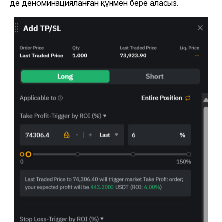
де деноминацияланған құнмен бере аласыз.