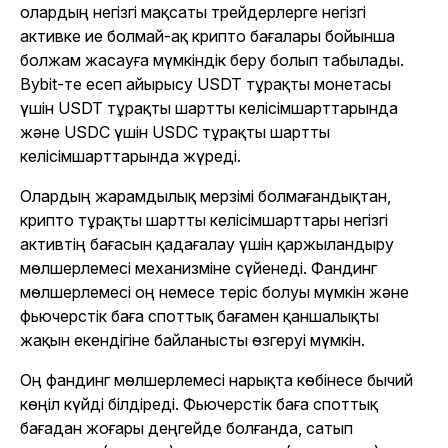
олардың негізгі мақсаты трейдерлерге негізгі
активке ие болмай-ақ крипто бағалары бойынша
болжам жасауға мүмкіндік беру болып табылады.
Bybit-те есеп айырысу USDT тұрақты монетасы
үшін USDT тұрақты шартты келісімшарттарында
және USDC үшін USDC тұрақты шартты
келісімшарттарында жүреді
.
Олардың жарамдылық мерзімі болмағандықтан,
крипто тұрақты шартты келісімшарттары негізгі
активтің бағасын қадағалау үшін қаржыландыру
мөлшерлемесі механизміне сүйенеді. Фандинг
мөлшерлемесі оң немесе теріс болуы мүмкін және
фьючерстік баға споттық бағамен қаншалықты
жақын екендігіне байланысты өзгеруі мүмкін.
Оң фандинг мөлшерлемесі нарықта көбінесе бычий
көңіл күйді білдіреді. Фьючерстік баға споттық
бағадан жоғары деңгейде болғанда, сатып