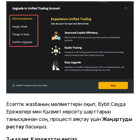
Есептік жазбаның мәліметтерін оқып, Bybit Сауда
Ережелері мен Қызмет көрсету шарттарын
танысқаннан соң, процесті аяқтау үшін
Жаңартуды
растау
басыңыз.
2-қадам: Қаражатты енгізу