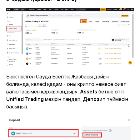
Біріктірілген Сауда Есептік Жазбасы дайын
болғанда, келесі қадам - оны крипто немесе фиат
валютасымен қаржыландыру.
Assets
бетіне өтіп,
Unified Trading
мәзірін таңдап,
Депозит
түймесін
басыңыз.