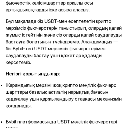
фьючерстік келісімшарттар
арқылы осы
артықшылықтарды іске асыра аласыз.
Бұл мақалада біз USDT-мен есептелетін крипто
мерзімсіз фьючерстерін таныстырып, олардың қалай
жұмыс істейтінін және сіз оларды қалай саудалауды
бастауға болатынын түсіндіреміз. Алаңдамаңыз —
біз Bybit-тегі USDT мерзімсіз фьючерстерімен
саудалауды бастау үшін қажет әр қадамды
көрсетеміз.
Негізгі қорытындылар
:
Жарамдылық мерзімі жоқ крипто мәңгілік фьючерс
шарттары базалық активтің нарықтық бағасын
қадағалау үшін қаржыландыру ставкасы механизмін
қолданады.
Bybit платформасында USDT мәңгілік фьючерстері