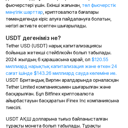
фьючерстері үшін. Екінші жағынан,
төл фьючерстік
мәңгілік шарттар
, криптовалюта бағалары
төмендегенде кіріс алуға пайдалануға болатын,
негізгі активте есептен шығарылады.
USDT дегеніміз не?
Tether USD (USDT) нарық капитализациясы
бойынша жетекші стейблкойн болып табылады.
2024 жылдың 6 қарашасына қарай, ол
$120.55
миллиард нарықтық капитализация және өткен 24
сағат ішінде $143.26 миллиард сауда көлеміне ие.
USDT Британдық Виргин аралдарында орналасқан
Tether Limited компаниясымен шығарылған және
басқарылған. Бұл Bitfinex криптовалюта
айырбастауын басқаратын iFinex Inc компаниясына
тиесілі.
USDT АҚШ долларына тығыз байланысталған
тұрақты монета болып табылады. Тұрақты