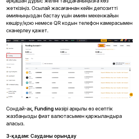
әрқашан дұрыс желіні таңдағаныңызға көз
жеткізіңіз. Осылай жасағаннан кейін депозитті
әмияныңыздан бастау үшін әмиян мекенжайын
көшіру/қою немесе QR кодын телефон камерасымен
сканерлеу қажет.
Сондай-ақ,
Funding
мәзірі арқылы өз есептік
жазбаңызды фиат валютасымен қаржыландыра
аласыз.
3-қадам: Сауданы орындау