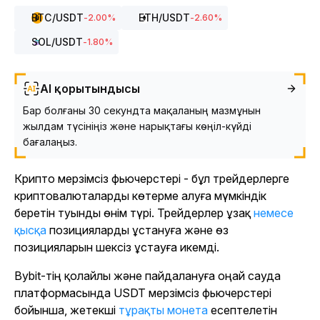
BTC
/USDT
ETH
/USDT
-2.00
%
-2.60
%
SOL
/USDT
-1.80
%
AI қорытындысы
Бар болғаны 30 секундта мақаланың мазмұнын
жылдам түсініңіз және нарықтағы көңіл-күйді
бағалаңыз.
Крипто мерзімсіз фьючерстері - бұл трейдерлерге
криптовалюталарды көтерме алуға мүмкіндік
беретін туынды өнім түрі. Трейдерлер ұзақ
немесе
қысқа
позицияларды ұстануға және өз
позицияларын шексіз ұстауға икемді.
Bybit-тің қолайлы және пайдалануға оңай сауда
платформасында USDT мерзімсіз фьючерстері
бойынша, жетекші
тұрақты монета
есептелетін