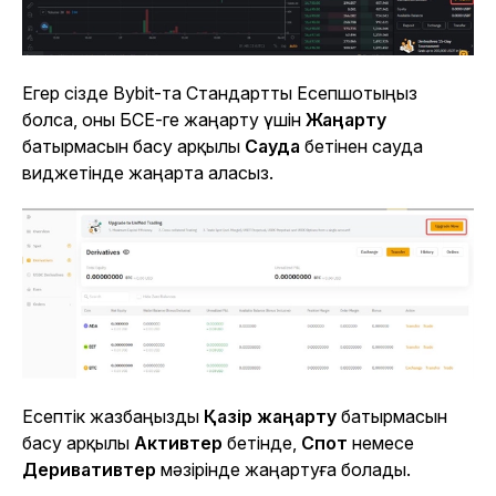
Егер сізде Bybit-та Стандартты Есепшотыңыз
болса, оны БСЕ-ге жаңарту үшін
Жаңарту
батырмасын басу арқылы
Сауда
бетінен сауда
виджетінде жаңарта аласыз.
Есептік жазбаңызды
Қазір жаңарту
батырмасын
басу арқылы
Активтер
бетінде,
Спот
немесе
Деривативтер
мәзірінде жаңартуға болады.