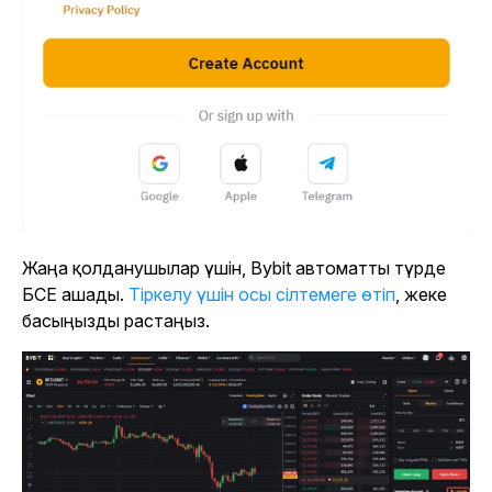
Жаңа қолданушылар үшін, Bybit автоматты түрде
БСЕ ашады.
Тіркелу үшін осы сілтемеге өтіп
, жеке
басыңызды растаңыз.