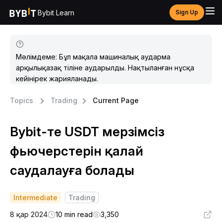
Bybit Learn
Sign Up
Мәлімдеме: Бұл мақала машиналық аударма
арқылықазақ тіліне аударылды. Нақтыланған нұсқа
кейінірек жарияланады.
Topics
Trading
Current Page
Bybit-те USDT мерзімсіз
фьючерстерін қалай
саудалауға болады
Intermediate
Trading
8 қар 2024
10 min read
3,350