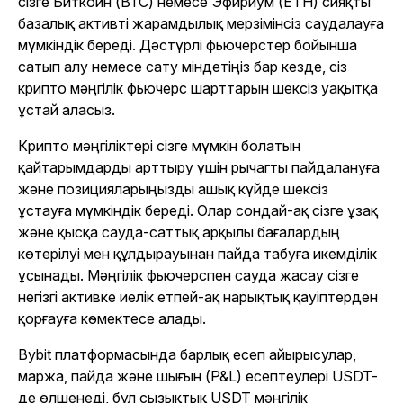
сізге Биткоин (BTC) немесе Эфириум (ETH) сияқты
базалық активті жарамдылық мерзімінсіз саудалауға
мүмкіндік береді. Дәстүрлі фьючерстер бойынша
сатып алу немесе сату міндетіңіз бар кезде, сіз
крипто мәңгілік фьючерс шарттарын шексіз уақытқа
ұстай аласыз.
Крипто мәңгіліктері сізге мүмкін болатын
қайтарымдарды арттыру үшін рычагты пайдалануға
және позицияларыңызды ашық күйде шексіз
ұстауға мүмкіндік береді. Олар сондай-ақ сізге ұзақ
және қысқа сауда-саттық арқылы бағалардың
көтерілуі мен құлдырауынан пайда табуға икемділік
ұсынады. Мәңгілік фьючерспен сауда жасау сізге
негізгі активке иелік етпей-ақ нарықтық қауіптерден
қорғауға көмектесе алады.
Bybit платформасында барлық есеп айырысулар,
маржа, пайда және шығын (P&L) есептеулері USDT-
де өлшенеді, бұл сызықтық USDT мәңгілік