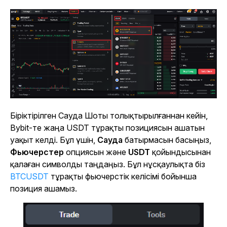
Біріктірілген Сауда Шоты толықтырылғаннан кейін,
Bybit-те жаңа USDT тұрақты позициясын ашатын
уақыт келді. Бұл үшін,
Сауда
батырмасын басыңыз,
Фьючерстер
опциясын және
USDT
қойындысынан
қалаған символды таңдаңыз. Бұл нұсқаулықта біз
BTCUSDT
тұрақты фьючерстік келісімі бойынша
позиция ашамыз.