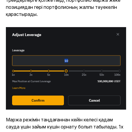
позициядан гөрі портфолионың жалпы тәуекелін
қарастырады.
Маржа режімін таңдағаннан кейін келесі қадам
сауда үшін зайым күшін орнату болып табылады. 1x