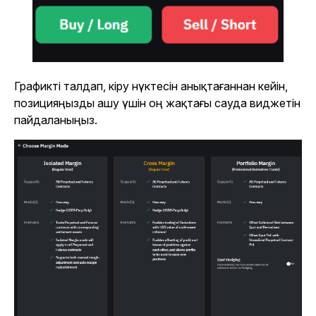
Графикті талдап, кіру нүктесін анықтағаннан кейін,
позицияңызды ашу үшін оң жақтағы сауда виджетін
пайдаланыңыз.