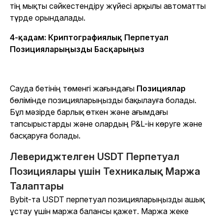
тің мықты сәйкестендіру жүйесі арқылы автоматты
түрде орындалады.
4-қадам: Криптографиялық Перпетуал
Позицияларыңызды Басқарыңыз
Сауда бетінің төменгі жағындағы
Позициялар
бөлімінде позицияларыңызды бақылауға болады.
Бұл мәзірде барлық өткен және ағымдағы
тапсырыстарды және олардың P&L-ін көруге және
басқаруға болады.
Левериджтелген USDT Перпетуал
Позициялары үшін Техникалық Маржа
Талаптары
Bybit-та USDT перпетуал позицияларыңызды ашық
ұстау үшін маржа балансы қажет. Маржа жеке