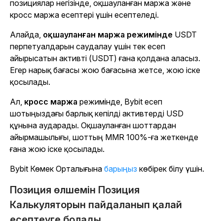
позициялар негізінде, оқшауланған маржа және
кросс маржа есептері үшін есептеледі.
Алайда,
оқшауланған маржа режимінде
USDT
перпетуалдарын саудалау үшін тек есеп
айырысатын активті (USDT) ғана қолдана аласыз.
Егер нарық бағасы жою бағасына жетсе, жою іске
қосылады.
Ал,
кросс маржа
режимінде, Bybit есеп
шотыңыздағы барлық кепілді активтерді USD
құнына аударады. Оқшауланған шоттардан
айырмашылығы, шоттың MMR 100%-ға жеткенде
ғана жою іске қосылады.
Bybit Көмек Орталығына
барыңыз
көбірек білу үшін.
Позиция өлшемін Позиция
Калькуляторын пайдаланып қалай
есептеуге болады