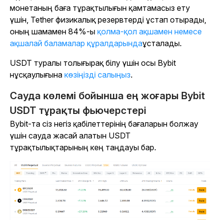
монетаның баға тұрақтылығын қамтамасыз ету
үшін, Tether физикалық резервтерді ұстап отырады,
оның шамамен 84%-ы
қолма-қол ақшамен немесе
ақшалай баламалар құралдарында
ұсталады
.
USDT туралы толығырақ білу үшін осы Bybit
нұсқаулығына
көзіңізді салыңыз
.
Сауда көлемі бойынша ең жоғары Bybit
USDT тұрақты фьючерстері
Bybit-та сіз негіз қабілеттерінің бағаларын болжау
үшін сауда жасай алатын USDT
тұрақтылықтарының кең таңдауы бар.