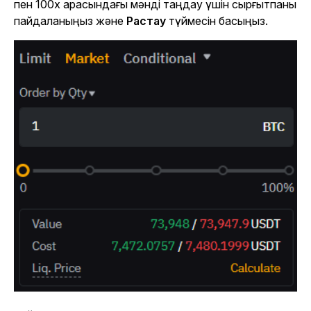
пен 100x арасындағы мәнді таңдау үшін сырғытпаны
пайдаланыңыз және
Растау
түймесін басыңыз.