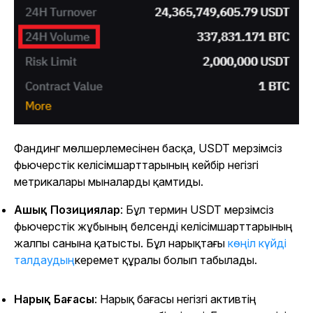
Фандинг мөлшерлемесінен басқа, USDT мерзімсіз
фьючерстік келісімшарттарының кейбір негізгі
метрикалары мыналарды қамтиды.
Ашық Позициялар
: Бұл термин USDT мерзімсіз
фьючерстік жұбының белсенді келісімшарттарының
жалпы санына қатысты. Бұл нарықтағы
көңіл күйді
талдаудың
керемет құралы болып табылады.
Нарық Бағасы
: Нарық бағасы негізгі активтің