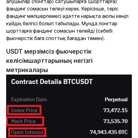
алушылар (лонгтар) сатушыларға (шорттарға)
фандинг сомасын төлеуі керек. Керісінше, теріс
фандинг мөлшерлемесі әдетте нарықта аюлы көңіл
күйдің белгісі болып табылады. Мұнда лонгтар
шорттарға фандинг сомасын төлейді (себебі
фьючерстік баға споттық бағадан төмен).
USDT мерзімсіз фьючерстік
келісімшарттарының негізгі
метрикалары