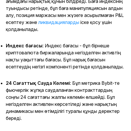
ағымдағы нарықтық құнын білдіреді. Баға индексінің
туындысы ретінде, бұл баға манипуляциясын алдын
алу, позиция маржасы мен жүзеге асырылмаған P&L
есептеу және
ликвидацияларды
іске қосу үшін
қолданылады.
Индекс бағасы
: Индекс бағасы - бұл бірнеше
криптовалюта биржаларында негізделген активтің
нақты уақыттағы бағасы. Бұл нарық бағасын
есептеудің негізгі компоненті ретінде қолданылады.
24 Сағаттық Сауда Көлемі
: Бұл метрика Bybit-те
фьючерлік жұпқа саудаланған контракттардың
соңғы 24 сағаттағы жалпы көлемін өлшейді. Бұл
негізделген активпен көрсетіледі және нарықтың
динамикасы мен өтімділігі туралы құнды деректер
береді.