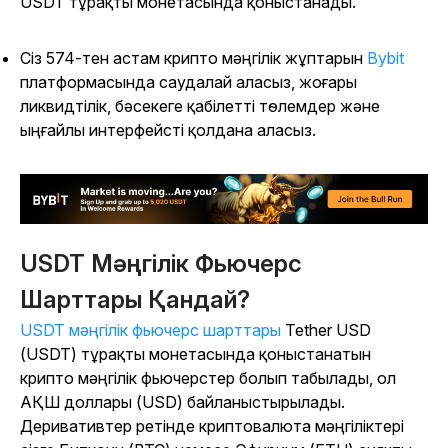
USDT тұрақты монетасында қоныстанады.
Сіз 574-тен астам крипто мәңгілік жұптарын
Bybit
платформасында саудалай аласыз, жоғары
ликвидтілік, бәсекеге қабілетті төлемдер және
ыңғайлы интерфейсті қолдана аласыз.
USDT Мәңгілік Фьючерс
Шарттары Қандай?
USDT мәңгілік фьючерс шарттары
Tether USD
(USDT) тұрақты монетасында қоныстанатын
крипто мәңгілік фьючерстер болып табылады, ол
АҚШ доллары (USD) байланыстырылады.
Деривативтер ретінде криптовалюта мәңгіліктері