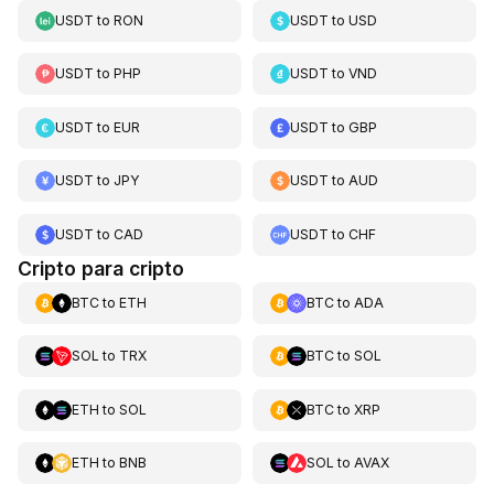
USDT
to
RON
USDT
to
USD
USDT
to
PHP
USDT
to
VND
USDT
to
EUR
USDT
to
GBP
USDT
to
JPY
USDT
to
AUD
USDT
to
CAD
USDT
to
CHF
Cripto para cripto
BTC
to
ETH
BTC
to
ADA
SOL
to
TRX
BTC
to
SOL
ETH
to
SOL
BTC
to
XRP
ETH
to
BNB
SOL
to
AVAX