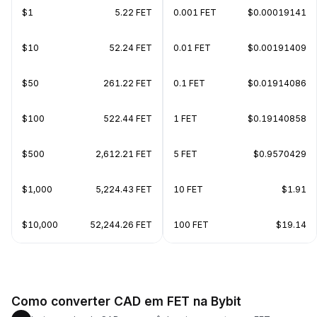
$1
5.22 FET
0.001 FET
$0.00019141
$10
52.24 FET
0.01 FET
$0.00191409
$50
261.22 FET
0.1 FET
$0.01914086
$100
522.44 FET
1 FET
$0.19140858
$500
2,612.21 FET
5 FET
$0.9570429
$1,000
5,224.43 FET
10 FET
$1.91
$10,000
52,244.26 FET
100 FET
$19.14
Como converter CAD em FET na Bybit