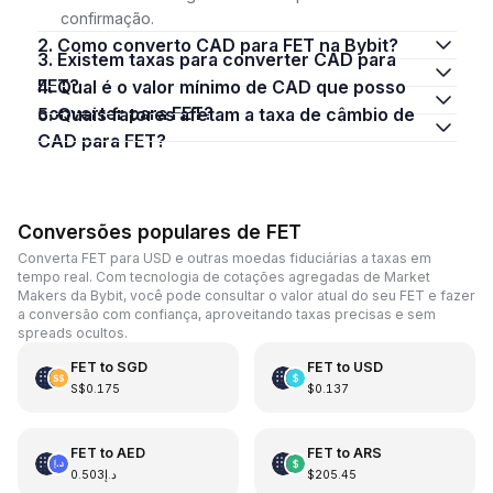
confirmação.
2. Como converto CAD para FET na Bybit?
3. Existem taxas para converter CAD para
FET?
4. Qual é o valor mínimo de CAD que posso
converter para FET?
5. Quais fatores afetam a taxa de câmbio de
CAD para FET?
Conversões populares de FET
Converta FET para USD e outras moedas fiduciárias a taxas em
tempo real. Com tecnologia de cotações agregadas de Market
Makers da Bybit, você pode consultar o valor atual do seu FET e fazer
a conversão com confiança, aproveitando taxas precisas e sem
spreads ocultos.
FET
to
SGD
FET
to
USD
S$0.175
$0.137
FET
to
AED
FET
to
ARS
د.إ0.503
$205.45