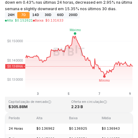
down em 0.43% nas últimas 24 horas, decreased em 2.95% na última
semana e slightly downward em 15.35% nos últimos 30 dias.
24H
7D
14D
30D
60D
200D
Alta
:
$
0.152621
Baixa
:
$
0.131633
Última atualização: 2026-08-09, 03:57 GMT+0
Máxima histórica
Mínima histórica
$3.45
$0.008170
Capitalização de mercado
Oferta em circulação
$305.88M
2.23 B
Período
Alta
Baixa
Média
Va
24 Horas
$0.136962
$0.136925
$0.136943
-