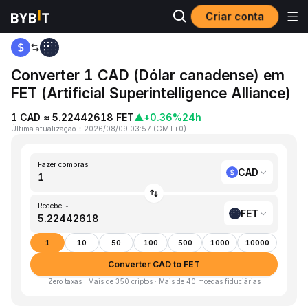
Criar conta
Página inicial
CAD to FET
Converter 1 CAD (Dólar canadense) em
FET (Artificial Superintelligence Alliance)
1 CAD ≈ 5.22442618 FET
▲
+0.36%
24h
Última atualização
：
2026/08/09 03:57
(
GMT+0
)
Fazer compras
CAD
Recebe ~
FET
1
10
50
100
500
1000
10000
Converter CAD to FET
Zero taxas · Mais de 350 criptos · Mais de 40 moedas fiduciárias