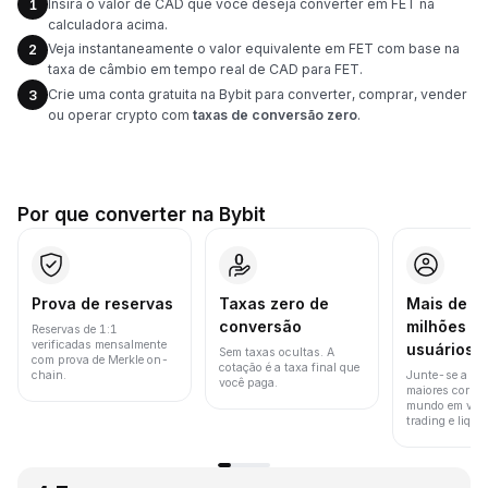
Insira o valor de CAD que você deseja converter em FET na
1
calculadora acima.
Veja instantaneamente o valor equivalente em FET com base na
2
taxa de câmbio em tempo real de CAD para FET.
Crie uma conta gratuita na Bybit para converter, comprar, vender
3
ou operar crypto com
taxas de conversão zero
.
Por que converter na Bybit
Prova de reservas
Taxas zero de
Mais de 8
conversão
milhões d
Reservas de 1:1
verificadas mensalmente
usuários
Sem taxas ocultas. A
com prova de Merkle on-
cotação é a taxa final que
chain.
Junte-se a um
você paga.
maiores corret
mundo em vol
trading e liquid