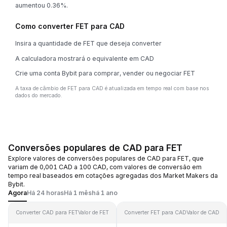
aumentou 0.36%.
Como converter FET para CAD
Insira a quantidade de FET que deseja converter
A calculadora mostrará o equivalente em CAD
Crie uma conta Bybit para comprar, vender ou negociar FET
A taxa de câmbio de FET para CAD é atualizada em tempo real com base nos
dados do mercado.
Conversões populares de CAD para FET
Explore valores de conversões populares de CAD para FET, que
variam de 0,001 CAD a 100 CAD, com valores de conversão em
tempo real baseados em cotações agregadas dos Market Makers da
Bybit.
Agora
Há 24 horas
Há 1 mês
há 1 ano
Converter CAD para FET
Valor de FET
Converter FET para CAD
Valor de CAD