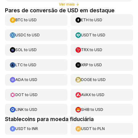
Ver mais
↓
Pares de conversão de USD em destaque
BTC
to
USD
ETH
to
USD
USDC
to
USD
USDT
to
USD
SOL
to
USD
TRX
to
USD
LTC
to
USD
XRP
to
USD
ADA
to
USD
DOGE
to
USD
DOT
to
USD
AVAX
to
USD
LINK
to
USD
SHIB
to
USD
Stablecoins para moeda fiduciária
USDT
to
INR
USDT
to
PLN