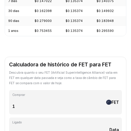
7 dias
$0.147022
$0.135374
$0.140375
-
30 dias
$0.162398
$0.135374
$0.149932
-
90 dias
$0.279000
$0.135374
$0.183948
-
1 anos
$0.753455
$0.135374
$0.295590
-
Calculadora de histórico de FET para FET
Descubra quanto o seu FET (Artificial Superintelligence Alliance) valia em
FET em qualquer data passada e veja como a taxa de câmbio de FET para
FET se compara com o valor de hoje.
Comprar
FET
Ligado
Data