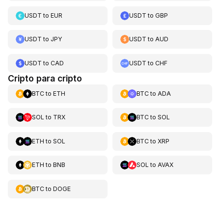
USDT
to
EUR
USDT
to
GBP
USDT
to
JPY
USDT
to
AUD
USDT
to
CAD
USDT
to
CHF
Cripto para cripto
BTC
to
ETH
BTC
to
ADA
SOL
to
TRX
BTC
to
SOL
ETH
to
SOL
BTC
to
XRP
ETH
to
BNB
SOL
to
AVAX
BTC
to
DOGE