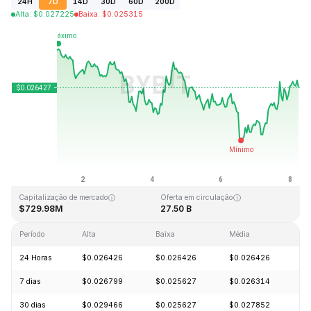
24H
7D
14D
30D
60D
200D
Alta
:
$
0.027225
Baixa
:
$
0.025315
Última atualização: 2026-08-08, 06:02 GMT+0
Máxima histórica
Mínima histórica
$0.207411
$0.000171
Capitalização de mercado
Oferta em circulação
$729.98M
27.50 B
Período
Alta
Baixa
Média
Va
24 Horas
$0.026426
$0.026426
$0.026426
+
7 dias
$0.026799
$0.025627
$0.026314
-
30 dias
$0.029466
$0.025627
$0.027852
-