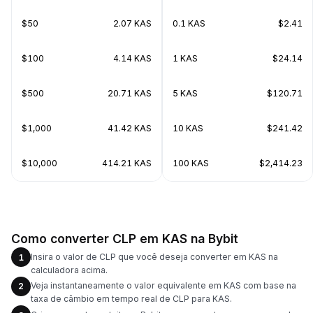
$50
2.07 KAS
0.1 KAS
$2.41
$100
4.14 KAS
1 KAS
$24.14
$500
20.71 KAS
5 KAS
$120.71
$1,000
41.42 KAS
10 KAS
$241.42
$10,000
414.21 KAS
100 KAS
$2,414.23
Como converter CLP em KAS na Bybit
Insira o valor de CLP que você deseja converter em KAS na
1
calculadora acima.
Veja instantaneamente o valor equivalente em KAS com base na
2
taxa de câmbio em tempo real de CLP para KAS.