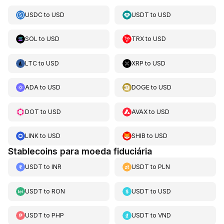
USDC
to
USD
USDT
to
USD
SOL
to
USD
TRX
to
USD
LTC
to
USD
XRP
to
USD
ADA
to
USD
DOGE
to
USD
DOT
to
USD
AVAX
to
USD
LINK
to
USD
SHIB
to
USD
Stablecoins para moeda fiduciária
USDT
to
INR
USDT
to
PLN
USDT
to
RON
USDT
to
USD
USDT
to
PHP
USDT
to
VND