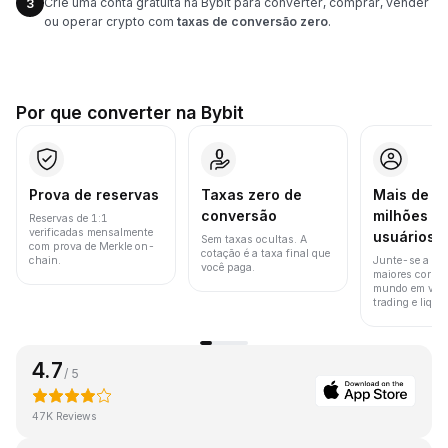
Crie uma conta gratuita na Bybit para converter, comprar, vender
3
ou operar crypto com
taxas de conversão zero
.
Por que converter na Bybit
Prova de reservas
Taxas zero de
Mais de 8
conversão
milhões d
Reservas de 1:1
verificadas mensalmente
usuários
Sem taxas ocultas. A
com prova de Merkle on-
cotação é a taxa final que
chain.
Junte-se a um
você paga.
maiores corret
mundo em vol
trading e liquid
4.7
/ 5
47K Reviews