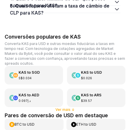
converter para KAS?
5. Quais fatores afetam a taxa de câmbio de
CLP para KAS?
Conversões populares de KAS
Converta KAS para USD e outras moedas fiduciárias a taxas em
tempo real. Com tecnologia de cotações agregadas de Market
Makers da Bybit, você pode consultar o valor atual do seu KAS e
fazer a conversão com confiança, aproveitando taxas precisas e sem
spreads ocultos.
KAS
to
SGD
KAS
to
USD
S$0.034
$0.026
KAS
to
AED
KAS
to
ARS
د.إ0.097
$39.57
Ver mais
↓
Pares de conversão de USD em destaque
BTC
to
USD
ETH
to
USD