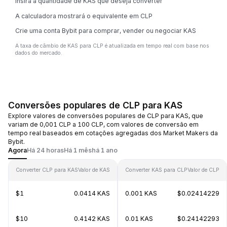
Insira a quantidade de KAS que deseja converter
A calculadora mostrará o equivalente em CLP
Crie uma conta Bybit para comprar, vender ou negociar KAS
A taxa de câmbio de KAS para CLP é atualizada em tempo real com base nos
dados do mercado.
Conversões populares de CLP para KAS
Explore valores de conversões populares de CLP para KAS, que
variam de 0,001 CLP a 100 CLP, com valores de conversão em
tempo real baseados em cotações agregadas dos Market Makers da
Bybit.
Agora
Há 24 horas
Há 1 mês
há 1 ano
Converter CLP para KAS
Valor de KAS
Converter KAS para CLP
Valor de CLP
$1
0.0414 KAS
0.001 KAS
$0.02414229
$10
0.4142 KAS
0.01 KAS
$0.24142293