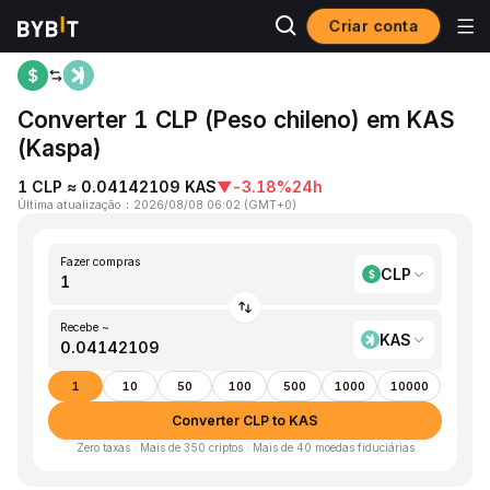
Criar conta
Página inicial
CLP to KAS
Converter 1 CLP (Peso chileno) em KAS
(Kaspa)
1 CLP ≈ 0.04142109 KAS
▼
-3.18%
24h
Última atualização
：
2026/08/08 06:02
(
GMT+0
)
Fazer compras
CLP
Recebe ~
KAS
1
10
50
100
500
1000
10000
Converter CLP to KAS
Zero taxas · Mais de 350 criptos · Mais de 40 moedas fiduciárias