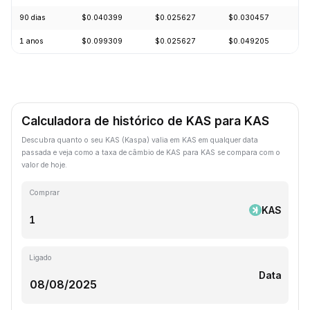
90 dias
$0.040399
$0.025627
$0.030457
-
1 anos
$0.099309
$0.025627
$0.049205
-
Calculadora de histórico de KAS para KAS
Descubra quanto o seu KAS (Kaspa) valia em KAS em qualquer data
passada e veja como a taxa de câmbio de KAS para KAS se compara com o
valor de hoje.
Comprar
KAS
Ligado
Data