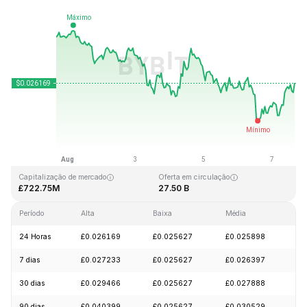
Última atualização: 2026-08-07, 15:35 GMT+0
Máxima histórica
Mínima histórica
£0.207411
£0.000171
Capitalização de mercado
Oferta em circulação
£722.75M
27.50 B
Período
Alta
Baixa
Média
Va
24 Horas
£0.026169
£0.025627
£0.025898
+
7 dias
£0.027233
£0.025627
£0.026397
-
30 dias
£0.029466
£0.025627
£0.027888
-
90 dias
£0.040399
£0.025627
£0.030529
-