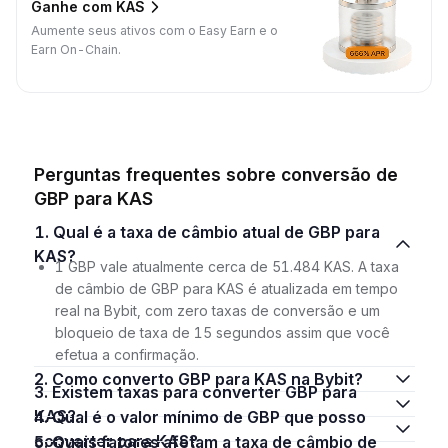
Ganhe com KAS
Aumente seus ativos com o Easy Earn e o
Earn On-Chain.
Perguntas frequentes sobre conversão de
GBP para KAS
1. Qual é a taxa de câmbio atual de GBP para
KAS?
1 GBP vale atualmente cerca de 51.484 KAS. A taxa
de câmbio de GBP para KAS é atualizada em tempo
real na Bybit, com zero taxas de conversão e um
bloqueio de taxa de 15 segundos assim que você
efetua a confirmação.
2. Como converto GBP para KAS na Bybit?
3. Existem taxas para converter GBP para
KAS?
4. Qual é o valor mínimo de GBP que posso
converter para KAS?
5. Quais fatores afetam a taxa de câmbio de