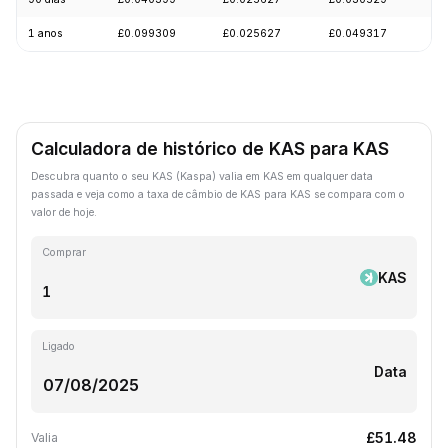
1 anos
£0.099309
£0.025627
£0.049317
-
Calculadora de histórico de KAS para KAS
Descubra quanto o seu KAS (Kaspa) valia em KAS em qualquer data
passada e veja como a taxa de câmbio de KAS para KAS se compara com o
valor de hoje.
Comprar
KAS
Ligado
Data
£51.48
Valia