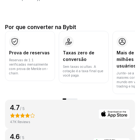
Por que converter na Bybit
Prova de reservas
Taxas zero de
Mais de 8
conversão
milhões d
Reservas de 1:1
verificadas mensalmente
usuários
Sem taxas ocultas. A
com prova de Merkle on-
cotação é a taxa final que
chain.
Junte-se a um
você paga.
maiores corret
mundo em vol
trading e liquid
4.7
/ 5
47K Reviews
4.6
/ 5