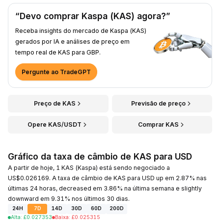
“Devo comprar Kaspa (KAS) agora?”
Receba insights do mercado de Kaspa (KAS)
gerados por IA e análises de preço em
tempo real de KAS para GBP.
Pergunte ao TradeGPT
Preço de KAS
Previsão de preço
Opere KAS/USDT
Comprar KAS
Gráfico da taxa de câmbio de KAS para USD
A partir de hoje, 1 KAS (Kaspa) está sendo negociado a
US$0.026169. A taxa de câmbio de KAS para USD up em 2.87% nas
últimas 24 horas, decreased em 3.86% na última semana e slightly
downward em 9.31% nos últimos 30 dias.
24H
7D
14D
30D
60D
200D
Alta
:
£
0.027353
Baixa
:
£
0.025315