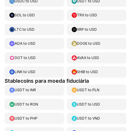
USDC
to
USD
USDT
to
USD
SOL
to
USD
TRX
to
USD
LTC
to
USD
XRP
to
USD
ADA
to
USD
DOGE
to
USD
DOT
to
USD
AVAX
to
USD
LINK
to
USD
SHIB
to
USD
Stablecoins para moeda fiduciária
USDT
to
INR
USDT
to
PLN
USDT
to
RON
USDT
to
USD
USDT
to
PHP
USDT
to
VND