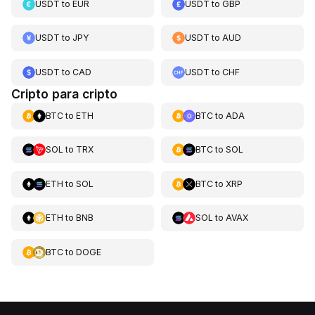
USDT
to
EUR
USDT
to
GBP
USDT
to
JPY
USDT
to
AUD
USDT
to
CAD
USDT
to
CHF
Cripto para cripto
BTC
to
ETH
BTC
to
ADA
SOL
to
TRX
BTC
to
SOL
ETH
to
SOL
BTC
to
XRP
ETH
to
BNB
SOL
to
AVAX
BTC
to
DOGE