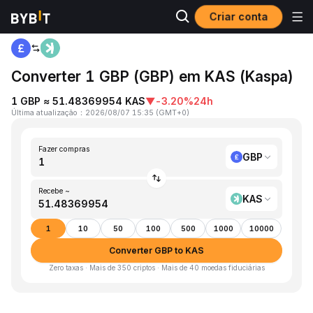
Criar conta
Página inicial
GBP to KAS
Converter 1 GBP (GBP) em KAS (Kaspa)
1 GBP ≈ 51.48369954 KAS
▼
-3.20%
24h
Última atualização
：
2026/08/07 15:35
(
GMT+0
)
Fazer compras
GBP
Recebe ~
KAS
1
10
50
100
500
1000
10000
Converter GBP to KAS
Zero taxas · Mais de 350 criptos · Mais de 40 moedas fiduciárias