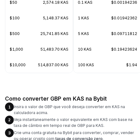
$50
2,574.18 KAS
0.1 KAS
$0.00194236
$100
5,148.37 KAS
1 KAS
$0.01942362
$500
25,741.85 KAS
5 KAS
$0.09711812
$1,000
51,483.70 KAS
10 KAS
$0.19423624
$10,000
514,837.00 KAS
100 KAS
$1.94
Como converter GBP em KAS na Bybit
Insira o valor de GBP que você deseja converter em KAS na
1
calculadora acima.
Veja instantaneamente o valor equivalente em KAS com base na
2
taxa de câmbio em tempo real de GBP para KAS.
Crie uma conta gratuita na Bybit para converter, comprar, vender
3
ou operar crypto com
taxas de conversão zero
.