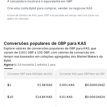
A calculadora mostrará o equivalente em GBP
Crie uma conta Bybit para comprar, vender ou negociar KAS
A taxa de câmbio de KAS para GBP é atualizada em tempo real com base nos
dados do mercado.
Conversões populares de GBP para KAS
Explore valores de conversões populares de GBP para KAS, que
variam de 0,001 GBP a 100 GBP, com valores de conversão em
tempo real baseados em cotações agregadas dos Market Makers da
Bybit.
Agora
Há 24 horas
Há 1 mês
há 1 ano
Converter GBP para KAS
Valor de KAS
Converter KAS para GBP
Valor de GBP
$1
51.48 KAS
0.001 KAS
$0.00001942
$10
514.84 KAS
0.01 KAS
$0.00019424