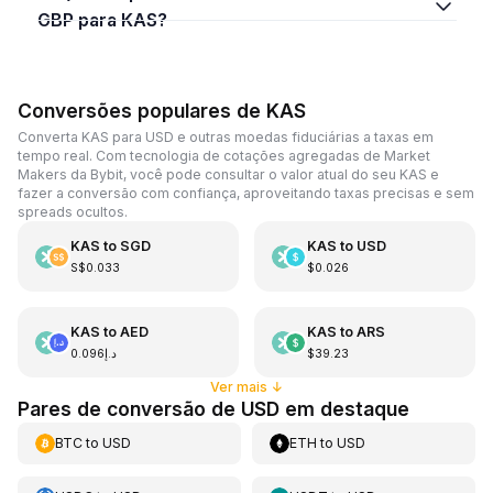
GBP para KAS?
Conversões populares de KAS
Converta KAS para USD e outras moedas fiduciárias a taxas em
tempo real. Com tecnologia de cotações agregadas de Market
Makers da Bybit, você pode consultar o valor atual do seu KAS e
fazer a conversão com confiança, aproveitando taxas precisas e sem
spreads ocultos.
KAS
to
SGD
KAS
to
USD
S$0.033
$0.026
KAS
to
AED
KAS
to
ARS
د.إ0.096
$39.23
Ver mais
↓
Pares de conversão de USD em destaque
BTC
to
USD
ETH
to
USD