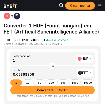
Criar conta
Página inicial
HUF to FET
Converter 1 HUF (Forint húngaro) em
FET (Artificial Superintelligence Alliance)
1 HUF ≈ 0.02368306 FET
▲
+3.46%
24h
Última atualização
：
2026/08/07 10:10
(
GMT+0
)
Fazer compras
HUF
Recebe ~
FET
1
10
50
100
500
1000
10000
Converter HUF to FET
Zero taxas · Mais de 350 criptos · Mais de 40 moedas fiduciárias