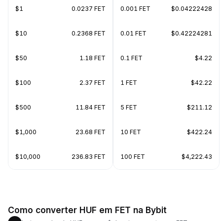
$1
0.0237 FET
0.001 FET
$0.04222428
$10
0.2368 FET
0.01 FET
$0.42224281
$50
1.18 FET
0.1 FET
$4.22
$100
2.37 FET
1 FET
$42.22
$500
11.84 FET
5 FET
$211.12
$1,000
23.68 FET
10 FET
$422.24
$10,000
236.83 FET
100 FET
$4,222.43
Como converter HUF em FET na Bybit