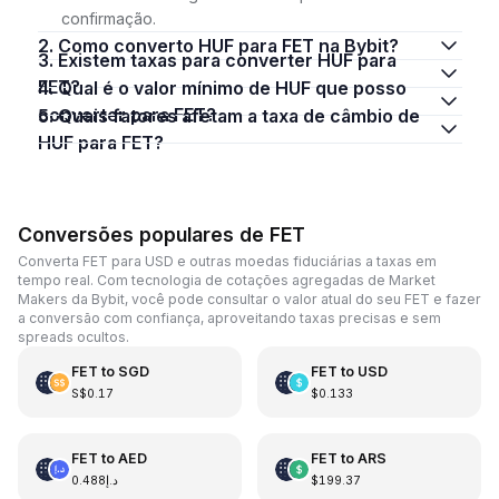
confirmação.
2. Como converto HUF para FET na Bybit?
3. Existem taxas para converter HUF para
FET?
4. Qual é o valor mínimo de HUF que posso
converter para FET?
5. Quais fatores afetam a taxa de câmbio de
HUF para FET?
Conversões populares de FET
Converta FET para USD e outras moedas fiduciárias a taxas em
tempo real. Com tecnologia de cotações agregadas de Market
Makers da Bybit, você pode consultar o valor atual do seu FET e fazer
a conversão com confiança, aproveitando taxas precisas e sem
spreads ocultos.
FET
to
SGD
FET
to
USD
S$0.17
$0.133
FET
to
AED
FET
to
ARS
د.إ0.488
$199.37