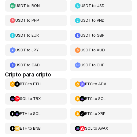
USDT
to
RON
USDT
to
USD
USDT
to
PHP
USDT
to
VND
USDT
to
EUR
USDT
to
GBP
USDT
to
JPY
USDT
to
AUD
USDT
to
CAD
USDT
to
CHF
Cripto para cripto
BTC
to
ETH
BTC
to
ADA
SOL
to
TRX
BTC
to
SOL
ETH
to
SOL
BTC
to
XRP
ETH
to
BNB
SOL
to
AVAX