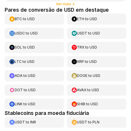
Ver mais
↓
Pares de conversão de USD em destaque
BTC
to
USD
ETH
to
USD
USDC
to
USD
USDT
to
USD
SOL
to
USD
TRX
to
USD
LTC
to
USD
XRP
to
USD
ADA
to
USD
DOGE
to
USD
DOT
to
USD
AVAX
to
USD
LINK
to
USD
SHIB
to
USD
Stablecoins para moeda fiduciária
USDT
to
INR
USDT
to
PLN