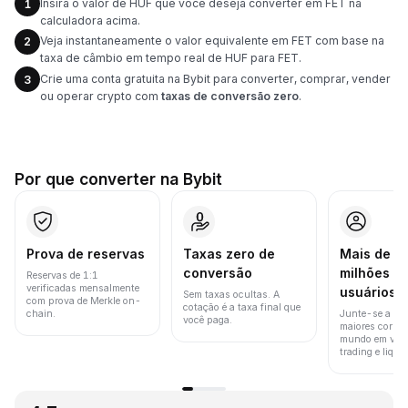
Insira o valor de HUF que você deseja converter em FET na
1
calculadora acima.
Veja instantaneamente o valor equivalente em FET com base na
2
taxa de câmbio em tempo real de HUF para FET.
Crie uma conta gratuita na Bybit para converter, comprar, vender
3
ou operar crypto com
taxas de conversão zero
.
Por que converter na Bybit
Prova de reservas
Taxas zero de
Mais de 8
conversão
milhões d
Reservas de 1:1
verificadas mensalmente
usuários
Sem taxas ocultas. A
com prova de Merkle on-
cotação é a taxa final que
chain.
Junte-se a um
você paga.
maiores corret
mundo em vol
trading e liquid