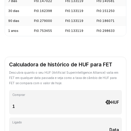
7 dias
Ft0.147022
Ft0.133119
Ft0.140581
-
30 dias
Ft0.162398
Ft0.133119
Ft0.151250
-
90 dias
Ft0.279000
Ft0.133119
Ft0.186071
-
1 anos
Ft0.753455
Ft0.133119
Ft0.298633
-
Calculadora de histórico de HUF para FET
Descubra quanto o seu HUF (Artificial Superintelligence Alliance) valia em
FET em qualquer data passada e veja como a taxa de câmbio de HUF para
FET se compara com o valor de hoje.
Comprar
HUF
Ligado
Data