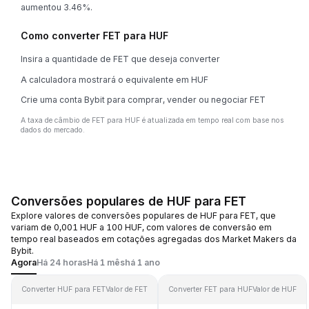
aumentou 3.46%.
Como converter FET para HUF
Insira a quantidade de FET que deseja converter
A calculadora mostrará o equivalente em HUF
Crie uma conta Bybit para comprar, vender ou negociar FET
A taxa de câmbio de FET para HUF é atualizada em tempo real com base nos
dados do mercado.
Conversões populares de HUF para FET
Explore valores de conversões populares de HUF para FET, que
variam de 0,001 HUF a 100 HUF, com valores de conversão em
tempo real baseados em cotações agregadas dos Market Makers da
Bybit.
Agora
Há 24 horas
Há 1 mês
há 1 ano
Converter HUF para FET
Valor de FET
Converter FET para HUF
Valor de HUF