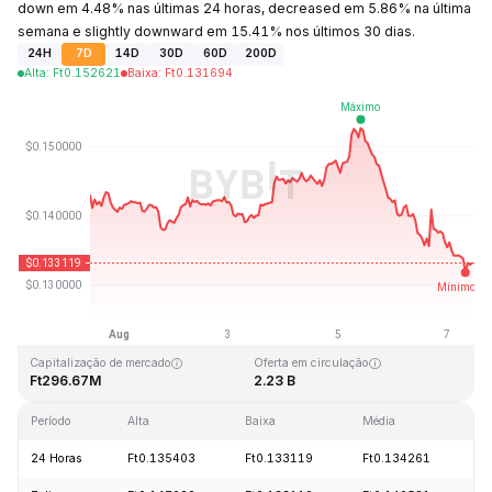
down em 4.48% nas últimas 24 horas, decreased em 5.86% na última
semana e slightly downward em 15.41% nos últimos 30 dias.
24H
7D
14D
30D
60D
200D
Alta
:
Ft
0.152621
Baixa
:
Ft
0.131694
Última atualização: 2026-08-07, 10:10 GMT+0
Máxima histórica
Mínima histórica
Ft3.45
Ft0.008170
Capitalização de mercado
Oferta em circulação
Ft296.67M
2.23 B
Período
Alta
Baixa
Média
V
24 Horas
Ft0.135403
Ft0.133119
Ft0.134261
-