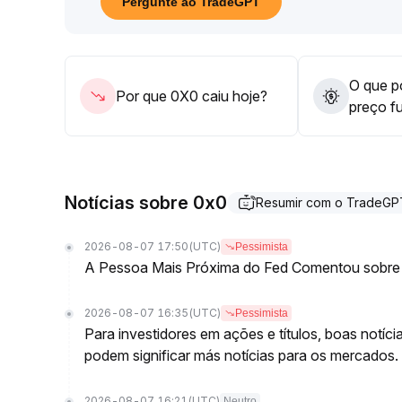
Pergunte ao TradeGPT
Recomenda-se aos investidores que controlem as
profundidade das pools de liquidez e as mudança
sem critérios e estejam atentos a recuos repentin
O que po
Por que 0X0 caiu hoje?
preço f
Notícias sobre 0x0
Resumir com o TradeGP
2026-08-07 17:50
(UTC)
Pessimista
A Pessoa Mais Próxima do Fed Comentou sobre
2026-08-07 16:35
(UTC)
Pessimista
Para investidores em ações e títulos, boas notíc
podem significar más notícias para os mercados.
2026-08-07 16:21
(UTC)
Neutro