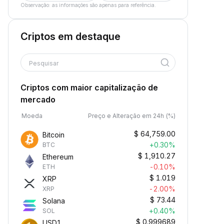
Observação: as informações são apenas para referência.
Criptos em destaque
Pesquisar
Criptos com maior capitalização de
mercado
Moeda
Preço e Alteração em 24h (%)
$
64,759.00
Bitcoin
+0.30%
BTC
$
1,910.27
Ethereum
-0.10%
ETH
$
1.019
XRP
-2.00%
XRP
$
73.44
Solana
+0.40%
SOL
$
0.999689
USD1