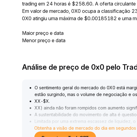
trading em 24 horas é $258.60. A oferta circulan
Em valor de mercado, 0X0 ocupa a classificação 23
0X0 atingiu uma máxima de $0.00185182 e uma m
Maior preço e data
Menor preço e data
Análise de preço de 0x0 pelo Tr
O sentimento geral do mercado do 0X0 está margi
estão surgindo, mas o volume de negociação e os p
XX-$X
.
XX) ainda não foram rompidos com aumento signif
A sustentabilidade do movimento de alta é questi
Limitada por uma extrema escassez de liquidez, o
Obtenha a visão de mercado do dia em segundos
continuam elevados, grandes negociações unilatera
de preço
.