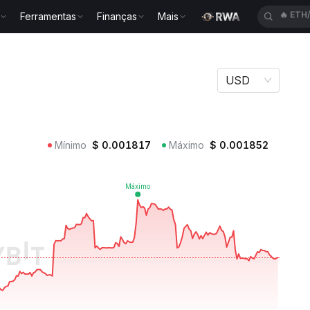
Ferramentas
Finanças
Mais
🔥
SPC
USD
Mínimo
$
0.001817
Máximo
$
0.001852