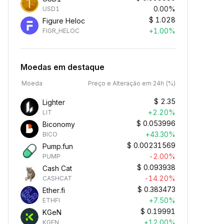
0.00%
USD1
$
1.028
Figure Heloc
+1.00%
FIGR_HELOC
Moedas em destaque
Moeda
Preço e Alteração em 24h (%)
$
2.35
Lighter
+2.20%
LIT
$
0.053996
Biconomy
+43.30%
BICO
$
0.00231569
Pump.fun
-2.00%
PUMP
$
0.093938
Cash Cat
-14.20%
CASHCAT
$
0.383473
Ether.fi
+7.50%
ETHFI
$
0.19991
KGeN
+12.00%
KGEN