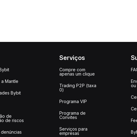
Serviços
S
Bybit
Compre com
FA
apenas um clique
a Mantle
Env
Trading P2P (taxa
ou
0)
ades Bybit
Ce
Programa VIP
Ce
Programa de
ção de
Convites
ão de riscos
Fe
Serviços para
 denúncias
Byb
empresas