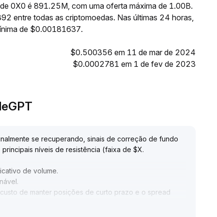
te de 0X0 é 891.25M, com uma oferta máxima de 1.00B.
92 entre todas as criptomoedas. Nas últimas 24 horas,
ínima de $0.00181637.
$0.500356 em 11 de mar de 2024
$0.0002781 em 1 de fev de 2023
adeGPT
nalmente se recuperando, sinais de correção de fundo
rincipais níveis de resistência (faixa de $X
.
icativo de volume
.
onável
.
 custo de manter posições de curto prazo e o spread
is facilmente causam forte volatilidade e deslizamento