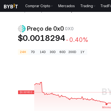
Comprar Cripto
Mercados
Trading
TradFi
Preços de Criptomoedas
Preço de 0x0 0X0
Preço de 0x0
0X0
$0.0018294
-0.40%
24H
7D
14D
30D
60D
200D
1Y