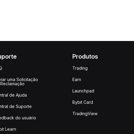
uporte
Produtos
Q
Trading
iar uma Solicitação
Earn
 Reclamação
Launchpad
ntral de Ajuda
Bybit Card
ntral de Suporte
TradingView
edback do usuário
it Learn