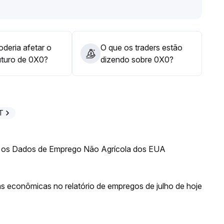
 posições de curto prazo, observem atentamente a
s de volume de negociação, evitem perseguir só por alta
os e riscos inesperados
.
deria afetar o
O que os traders estão
uturo de 0X0?
dizendo sobre 0X0?
T
 os Dados de Emprego Não Agrícola dos EUA
ias econômicas no relatório de empregos de julho de hoje