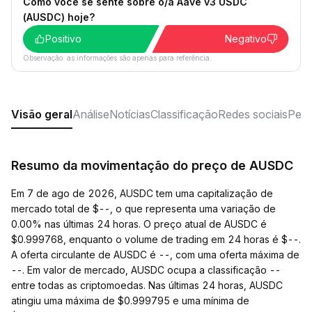
Como você se sente sobre o/a Aave v3 USDC
(AUSDC) hoje?
Positivo
Negativo
Observação: as informações são apenas para referência.
Visão geral
Análise
Notícias
Classificação
Redes sociais
Perg
Resumo da movimentação do preço de AUSDC
Em 7 de ago de 2026, AUSDC tem uma capitalização de
mercado total de $--, o que representa uma variação de
0.00% nas últimas 24 horas. O preço atual de AUSDC é
$0.999768, enquanto o volume de trading em 24 horas é $--.
A oferta circulante de AUSDC é --, com uma oferta máxima de
--. Em valor de mercado, AUSDC ocupa a classificação --
entre todas as criptomoedas. Nas últimas 24 horas, AUSDC
atingiu uma máxima de $0.999795 e uma mínima de