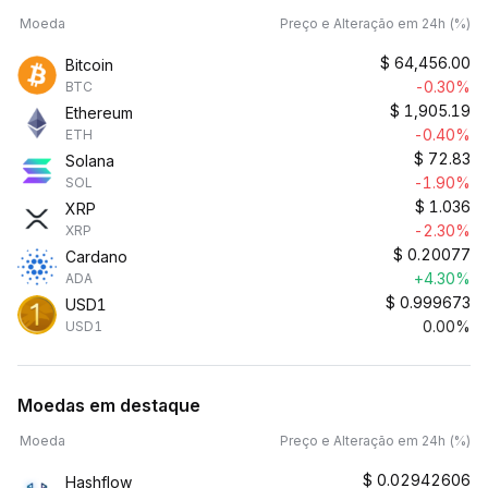
Moeda
Preço e Alteração em 24h (%)
$
64,456.00
Bitcoin
-0.30%
BTC
$
1,905.19
Ethereum
-0.40%
ETH
$
72.83
Solana
-1.90%
SOL
$
1.036
XRP
-2.30%
XRP
$
0.20077
Cardano
+4.30%
ADA
$
0.999673
USD1
0.00%
USD1
Moedas em destaque
Moeda
Preço e Alteração em 24h (%)
$
0.02942606
Hashflow