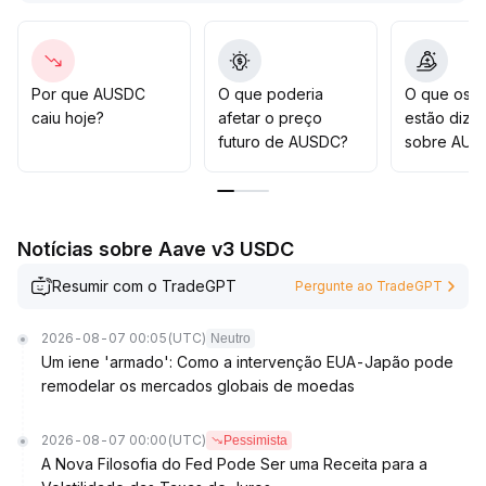
No médio e longo prazo, o aumento da conformidade
deve impulsionar alocações institucionais e aumentar a
participação em operações de balcão
.
Recomenda-se monitorar oportunidades de arbitragem
Por que AUSDC
O que poderia
O que os t
no intervalo de 0,999–1,003 no curto prazo, e manter
caiu hoje?
afetar o preço
estão dize
posição superalocada no médio/longo prazo, com foco
futuro de AUSDC?
sobre AUS
especial no ritmo de implementação das políticas e nos
fluxos dos principais capitais
.
Notícias sobre Aave v3 USDC
Resumir com o TradeGPT
Pergunte ao TradeGPT
2026-08-07 00:05
(UTC)
Neutro
Um iene 'armado': Como a intervenção EUA-Japão pode
remodelar os mercados globais de moedas
2026-08-07 00:00
(UTC)
Pessimista
A Nova Filosofia do Fed Pode Ser uma Receita para a