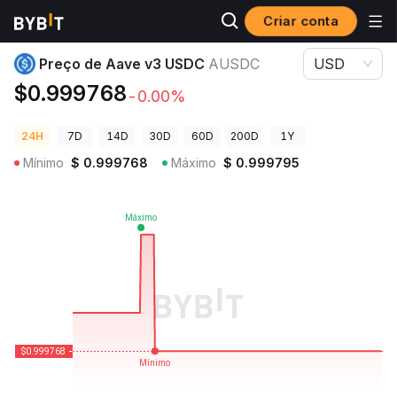
Criar conta
Preços de Criptomoedas
Preço de Aave v3 USDC AUSDC
Preço de Aave v3 USDC
AUSDC
USD
$0.999768
-0.00%
24H
7D
14D
30D
60D
200D
1Y
Mínimo
$
0.999768
Máximo
$
0.999795