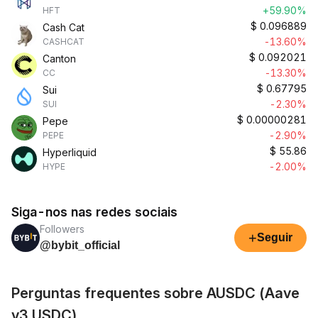
+59.90%
HFT
$
0.096889
Cash Cat
-13.60%
CASHCAT
$
0.092021
Canton
-13.30%
CC
$
0.67795
Sui
-2.30%
SUI
$
0.00000281
Pepe
-2.90%
PEPE
$
55.86
Hyperliquid
-2.00%
HYPE
Siga-nos nas redes sociais
Followers
+
Seguir
@bybit_official
Perguntas frequentes sobre AUSDC (Aave
v3 USDC)