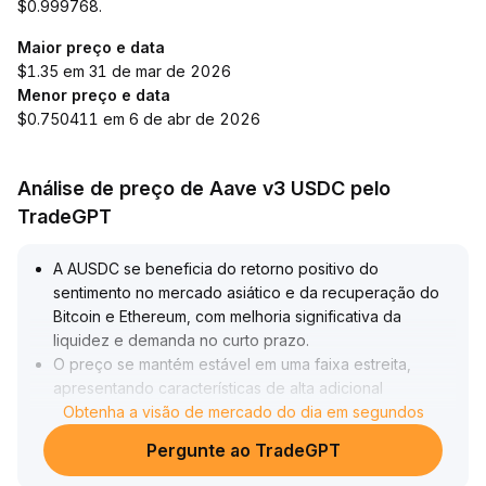
$0.999768.
Maior preço e data
$1.35 em 31 de mar de 2026
Menor preço e data
$0.750411 em 6 de abr de 2026
Análise de preço de Aave v3 USDC pelo
TradeGPT
A AUSDC se beneficia do retorno positivo do
sentimento no mercado asiático e da recuperação do
Bitcoin e Ethereum, com melhoria significativa da
liquidez e demanda no curto prazo
.
O preço se mantém estável em uma faixa estreita,
apresentando características de alta adicional
impulsionada pelo sentimento do mercado
Obtenha a visão de mercado do dia em segundos
.
Impactada pelo avanço do MiCA na União Europeia e
Pergunte ao TradeGPT
pelo reforço regulatório nos EUA, a vantagem de
conformidade da AUSDC é ainda mais destacada
.