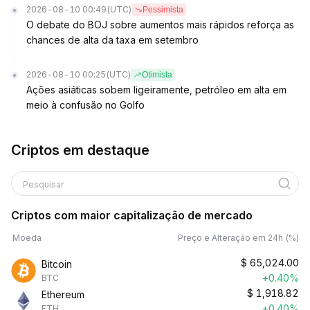
2026-08-10 00:49
(UTC)
Pessimista
O debate do BOJ sobre aumentos mais rápidos reforça as
chances de alta da taxa em setembro
2026-08-10 00:25
(UTC)
Otimista
Ações asiáticas sobem ligeiramente, petróleo em alta em
meio à confusão no Golfo
Criptos em destaque
Pesquisar
Criptos com maior capitalização de mercado
Moeda
Preço e Alteração em 24h (%)
$
65,024.00
Bitcoin
+0.40%
BTC
$
1,918.82
Ethereum
+0.40%
ETH