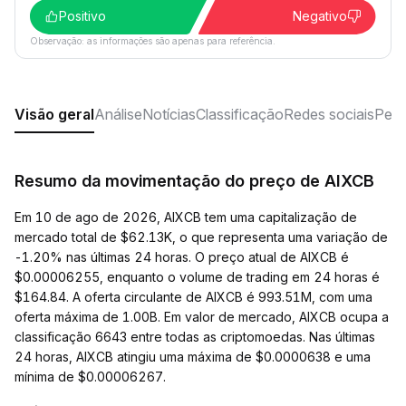
Positivo
Negativo
Observação: as informações são apenas para referência.
Visão geral
Análise
Notícias
Classificação
Redes sociais
Perg
Resumo da movimentação do preço de AIXCB
Em 10 de ago de 2026, AIXCB tem uma capitalização de
mercado total de $62.13K, o que representa uma variação de
-1.20% nas últimas 24 horas. O preço atual de AIXCB é
$0.00006255, enquanto o volume de trading em 24 horas é
$164.84. A oferta circulante de AIXCB é 993.51M, com uma
oferta máxima de 1.00B. Em valor de mercado, AIXCB ocupa a
classificação 6643 entre todas as criptomoedas. Nas últimas
24 horas, AIXCB atingiu uma máxima de $0.0000638 e uma
mínima de $0.00006267.