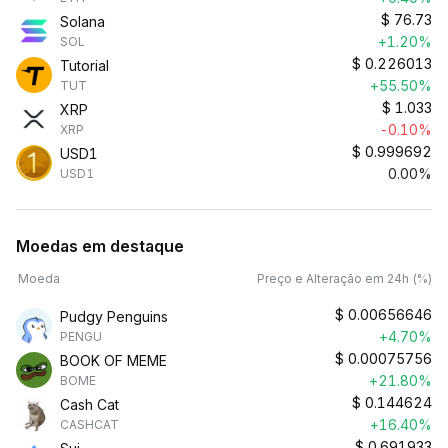
$
76.73
Solana
+1.20%
SOL
$
0.226013
Tutorial
+55.50%
TUT
$
1.033
XRP
-0.10%
XRP
$
0.999692
USD1
0.00%
USD1
Moedas em destaque
Moeda
Preço e Alteração em 24h (%)
$
0.00656646
Pudgy Penguins
+4.70%
PENGU
$
0.00075756
BOOK OF MEME
+21.80%
BOME
$
0.144624
Cash Cat
+16.40%
CASHCAT
$
0.691933