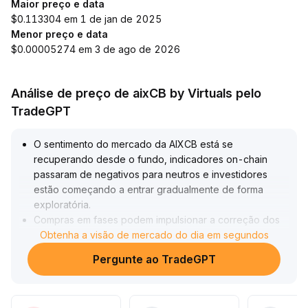
Maior preço e data
$0.113304 em 1 de jan de 2025
Menor preço e data
$0.00005274 em 3 de ago de 2026
Análise de preço de aixCB by Virtuals pelo
TradeGPT
O sentimento do mercado da AIXCB está se
recuperando desde o fundo, indicadores on-chain
passaram de negativos para neutros e investidores
estão começando a entrar gradualmente de forma
exploratória
.
Compras em fases podem impulsionar a correção dos
desvios de preço
Obtenha a visão de mercado do dia em segundos
.
Após a redução do efeito alavancagem, o mercado
Pergunte ao TradeGPT
entra em uma fase de expansão saudável, com
demanda à vista predominando e o risco sistêmico de
liquidação forçada diminuindo significativamente
.