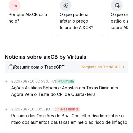
O preço tem fundamentos para uma subida estável
.
No curto prazo, atenção à quebra efetiva e à interação
entre preço, volume e posições na faixa de 3,85–4,10
.
Por que AIXCB caiu
O que poderia
O que os t
A estratégia recomendada é montar posições em
hoje?
afetar o preço
estão dize
quedas, sendo cauteloso com ajustes técnicos
futuro de AIXCB?
sobre AIX
causados por volatilidade emocional
.
Notícias sobre aixCB by Virtuals
Resumir com o TradeGPT
Pergunte ao TradeGPT
2026-08-10 02:53
(UTC)
Otimista
Ações Asiáticas Sobem e Apostas em Taxas Diminuem.
Agora Vem o Teste do CPI de Quarta-feira
2026-08-10 00:55
(UTC)
Pessimista
Resumo das Opiniões do BoJ: Conselho dividido sobre o
ritmo dos aumentos das taxas em meio ao risco de inflação