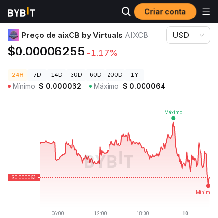
Criar conta
Preços de Criptomoedas
Preço de aixCB by Virtuals AIXCB
Preço de aixCB by Virtuals
AIXCB
USD
$0.00006255
-1.17%
24H
7D
14D
30D
60D
200D
1Y
Mínimo
$
0.000062
Máximo
$
0.000064