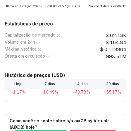
Última atualização: 2026-08-10 03:23:57
(UTC+0)
Source of data: CoinGecko
Estatisticas de preço
Capitalização de mercado
62.13K
Volume em 24h
164.84
Máxima histórica
0.113304
Oferta em circulação
993.51M
Histórico de preços (USD)
Hoje
7 dias
14 dias
30 dias
-1.17%
-10.49%
-49.78%
-55.17%
Como você se sente sobre o/a aixCB by Virtuals
(AIXCB) hoje?