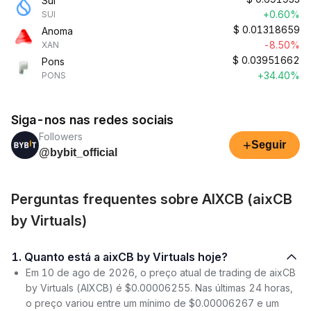
Sui
+0.60%
SUI
$
0.01318659
Anoma
-8.50%
XAN
$
0.03951662
Pons
+34.40%
PONS
Siga-nos nas redes sociais
Followers
+
Seguir
@bybit_official
Perguntas frequentes sobre AIXCB (aixCB
by Virtuals)
1. Quanto está a aixCB by Virtuals hoje?
Em 10 de ago de 2026, o preço atual de trading de aixCB
by Virtuals (AIXCB) é $0.00006255. Nas últimas 24 horas,
o preço variou entre um mínimo de $0.00006267 e um