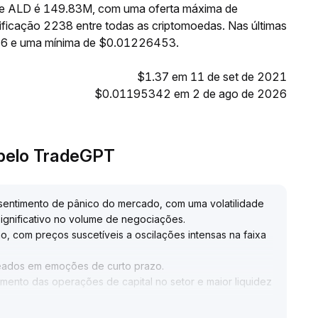
e de ALD é 149.83M, com uma oferta máxima de
ficação 2238 entre todas as criptomoedas. Nas últimas
76 e uma mínima de $0.01226453.
$1.37 em 11 de set de 2021
$0.01195342 em 2 de ago de 2026
 pelo TradeGPT
sentimento de pânico do mercado, com uma volatilidade
ignificativo no volume de negociações
.
o, com preços suscetíveis a oscilações intensas na faixa
eados em emoções de curto prazo
.
ento das operações de capital no setor e maior liquidez
ção em seu ecossistema tende a se evidenciar
.
 de mercado, acumular posições gradualmente na faixa