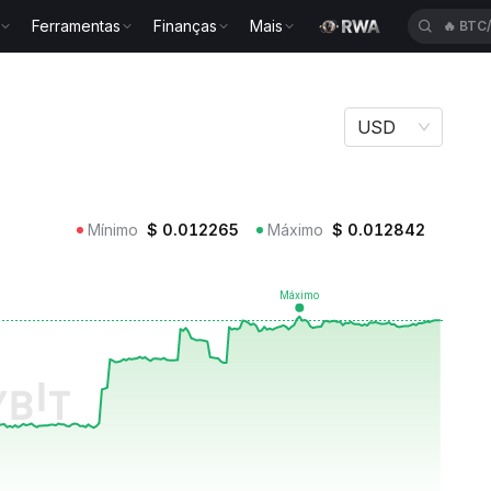
Ferramentas
Finanças
Mais
🔥
BTC
USD
Mínimo
$
0.012265
Máximo
$
0.012842