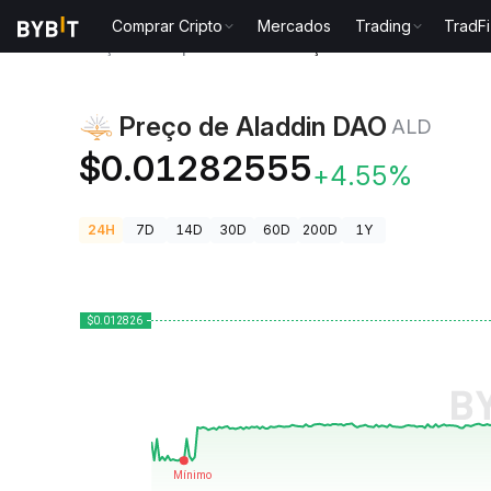
Comprar Cripto
Mercados
Trading
TradFi
Preços de Criptomoedas
Preço de Aladdin DAO ALD
Preço de Aladdin DAO
ALD
$0.01282555
+4.55%
24H
7D
14D
30D
60D
200D
1Y