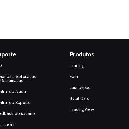
uporte
Produtos
Q
Trading
iar uma Solicitação
Earn
 Reclamação
Launchpad
ntral de Ajuda
Bybit Card
ntral de Suporte
TradingView
edback do usuário
it Learn