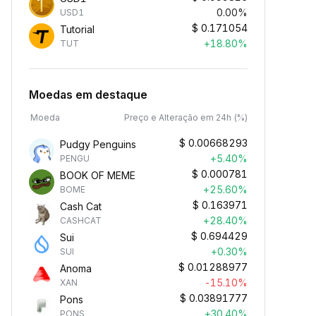
0.00%
USD1
$
0.171054
Tutorial
+18.80%
TUT
Moedas em destaque
Moeda
Preço e Alteração em 24h (%)
$
0.00668293
Pudgy Penguins
+5.40%
PENGU
$
0.000781
BOOK OF MEME
+25.60%
BOME
$
0.163971
Cash Cat
+28.40%
CASHCAT
$
0.694429
Sui
+0.30%
SUI
$
0.01288977
Anoma
-15.10%
XAN
$
0.03891777
Pons
+30.40%
PONS