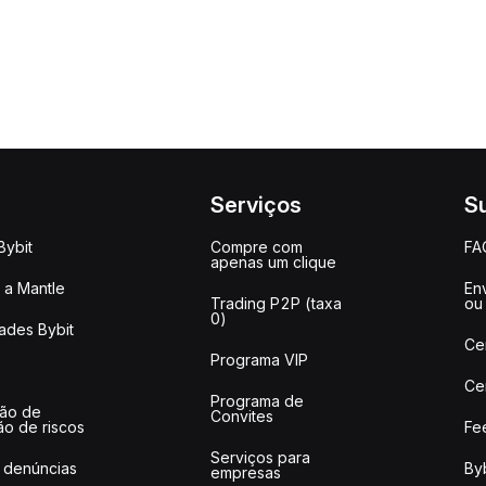
Serviços
S
Bybit
Compre com
FA
apenas um clique
a Mantle
Env
Trading P2P (taxa
ou
0)
ades Bybit
Ce
Programa VIP
Ce
Programa de
ção de
Convites
ão de riscos
Fe
Serviços para
 denúncias
Byb
empresas