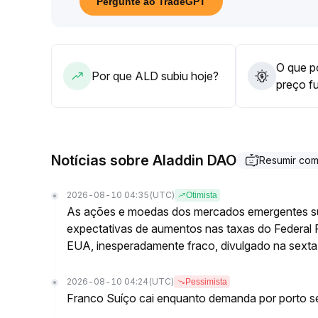
Pergunte ao TradeGPT
de 1,20-1,30, focando na margem de segurança do
O que po
Por que ALD subiu hoje?
preço f
Notícias sobre Aladdin DAO
Resumir co
2026-08-10 04:35
(UTC)
Otimista
As ações e moedas dos mercados emergentes su
expectativas de aumentos nas taxas do Federal 
EUA, inesperadamente fraco, divulgado na sexta
2026-08-10 04:24
(UTC)
Pessimista
Franco Suíço cai enquanto demanda por porto s