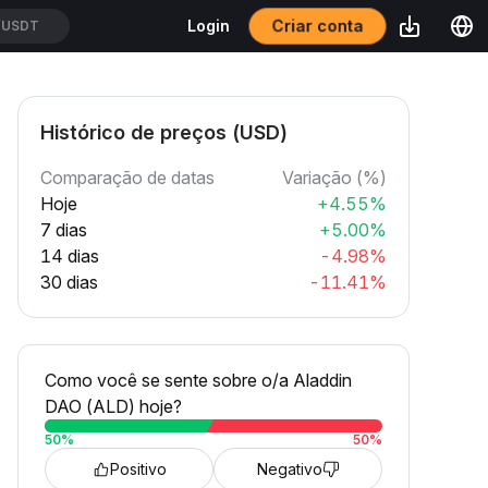
Criar conta
Login
/USDT
Histórico de preços (USD)
Comparação de datas
Variação (%)
Hoje
+4.55%
7 dias
+5.00%
14 dias
-4.98%
30 dias
-11.41%
Como você se sente sobre o/a Aladdin
DAO (ALD) hoje?
50
%
50
%
Positivo
Negativo