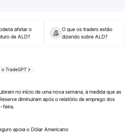
 ativo e no potencial de recuperação de valuation
.
deria afetar o
O que os traders estão
uturo de ALD?
dizendo sobre ALD?
m o TradeGPT
biram no início de uma nova semana, à medida que as
Reserve diminuíram após o relatório de emprego dos
-feira.
eguro apoia o Dólar Americano