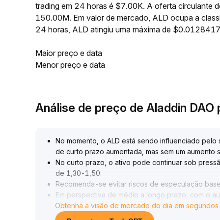
trading em 24 horas é $7.00K. A oferta circulant
150.00M. Em valor de mercado, ALD ocupa a classi
24 horas, ALD atingiu uma máxima de $0.012841
Maior preço e data
Menor preço e data
Análise de preço de Aladdin DAO
No momento, o ALD está sendo influenciado pelo 
de curto prazo aumentada, mas sem um aumento s
No curto prazo, o ativo pode continuar sob pressã
de 1,30-1,50
.
Recomenda-se evitar riscos de especulação bas
Em perspectiva de médio a longo prazo, com o aum
Obtenha a visão de mercado do dia em segundos
dos principais ativos, o valor do ALD como aloca
Recomenda-se, após estabilização do sentimento