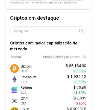
Observação: as informações são apenas para referência.
Criptos em destaque
Pesquisar
Criptos com maior capitalização de
mercado
Moeda
Preço e Alteração em 24h (%)
$
65,164.00
Bitcoin
+0.50%
BTC
$
1,924.22
Ethereum
+0.50%
ETH
$
76.89
Solana
+1.10%
SOL
$
1.035
XRP
-0.30%
XRP
$
0.999815
USD1