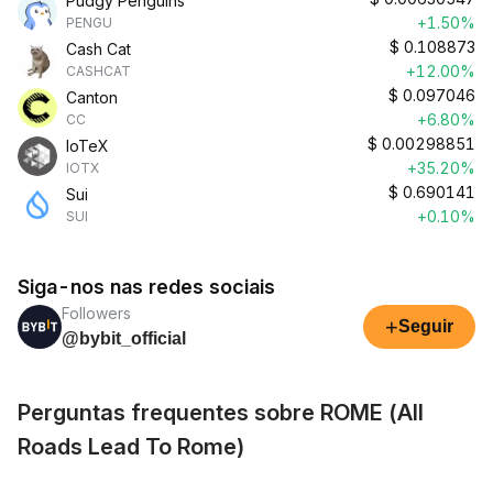
Pudgy Penguins
+1.50%
PENGU
$
0.108873
Cash Cat
+12.00%
CASHCAT
$
0.097046
Canton
+6.80%
CC
$
0.00298851
IoTeX
+35.20%
IOTX
$
0.690141
Sui
+0.10%
SUI
Siga-nos nas redes sociais
Followers
+
Seguir
@bybit_official
Perguntas frequentes sobre ROME (All
Roads Lead To Rome)