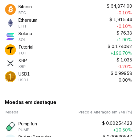
$
64,874.00
Bitcoin
-0.10%
BTC
$
1,915.44
Ethereum
-0.10%
ETH
$
76.38
Solana
+1.90%
SOL
$
0.174082
Tutorial
+196.70%
TUT
$
1.035
XRP
-0.20%
XRP
$
0.99958
USD1
0.00%
USD1
Moedas em destaque
Moeda
Preço e Alteração em 24h (%)
$
0.00254423
Pump.fun
+10.50%
PUMP
$
0.00630547