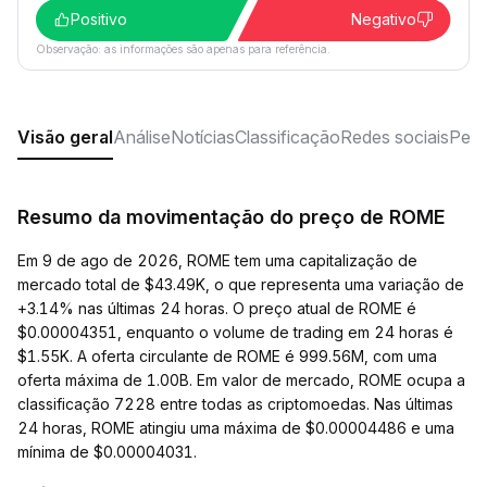
Positivo
Negativo
Observação: as informações são apenas para referência.
Visão geral
Análise
Notícias
Classificação
Redes sociais
Perg
Resumo da movimentação do preço de ROME
Em 9 de ago de 2026, ROME tem uma capitalização de
mercado total de $43.49K, o que representa uma variação de
+3.14% nas últimas 24 horas. O preço atual de ROME é
$0.00004351, enquanto o volume de trading em 24 horas é
$1.55K. A oferta circulante de ROME é 999.56M, com uma
oferta máxima de 1.00B. Em valor de mercado, ROME ocupa a
classificação 7228 entre todas as criptomoedas. Nas últimas
24 horas, ROME atingiu uma máxima de $0.00004486 e uma
mínima de $0.00004031.