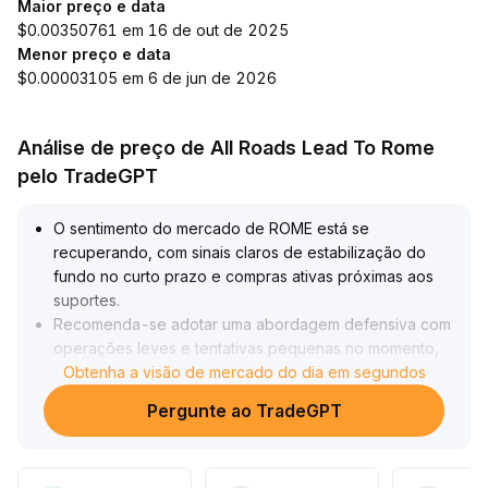
Maior preço e data
$0.00350761 em 16 de out de 2025
Menor preço e data
$0.00003105 em 6 de jun de 2026
Análise de preço de All Roads Lead To Rome
pelo TradeGPT
O sentimento do mercado de ROME está se
recuperando, com sinais claros de estabilização do
fundo no curto prazo e compras ativas próximas aos
suportes
.
Recomenda-se adotar uma abordagem defensiva com
operações leves e tentativas pequenas no momento,
aumentando as posições conforme o volume cresce e
Obtenha a visão de mercado do dia em segundos
ultrapassa o intervalo de consolidação
.
Pergunte ao TradeGPT
No médio e longo prazo, múltiplas validações de dados
são necessárias, pois os indicadores on-chain e os
fluxos de capital ainda não mostram uma sinergia de