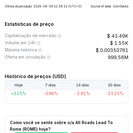
Última atualização: 2026-08-09 11:58:51
(UTC+0)
Source of data: CoinGecko
Estatisticas de preço
Capitalização de mercado
43.49K
Volume em 24h
1.55K
Máxima histórica
0.00350761
Oferta em circulação
999.56M
Histórico de preços (USD)
Hoje
7 dias
14 dias
30 dias
+3.15%
-3.98%
-2.91%
-23.25%
Como você se sente sobre o/a All Roads Lead To
Rome (ROME) hoje?