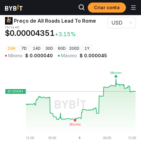
Criar conta
Preços de Criptomoedas
Preço de All Roads Lead To Rome ROME
Preço de All Roads Lead To Rome
USD
ROME
$0.00004351
+3.15%
24H
7D
14D
30D
60D
200D
1Y
Mínimo
$
0.000040
Máximo
$
0.000045