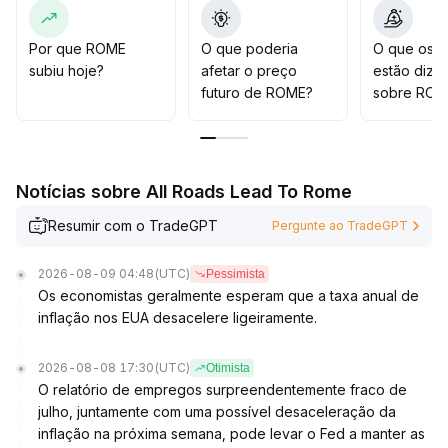
alta sustentável
.
A estratégia geral deve focar em compras fracionadas
e rigoroso controle de risco, monitorando a dinâmica
Por que ROME
O que poderia
O que os t
de volume e preço do mercado, bem como mudanças
subiu hoje?
afetar o preço
estão dize
no apetite ao risco, evitando posições grandes antes
futuro de ROME?
sobre ROM
da confirmação de uma tendência clara
.
Notícias sobre All Roads Lead To Rome
Resumir com o TradeGPT
Pergunte ao TradeGPT
2026-08-09 04:48
(UTC)
Pessimista
Os economistas geralmente esperam que a taxa anual de
inflação nos EUA desacelere ligeiramente.
2026-08-08 17:30
(UTC)
Otimista
O relatório de empregos surpreendentemente fraco de
julho, juntamente com uma possível desaceleração da
inflação na próxima semana, pode levar o Fed a manter as