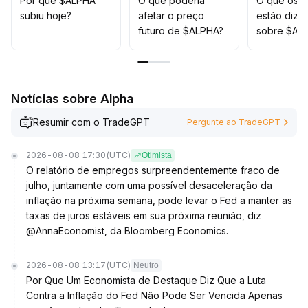
Por que $ALPHA
O que poderia
O que os t
subiu hoje?
afetar o preço
estão dize
futuro de $ALPHA?
sobre $AL
Notícias sobre Alpha
Resumir com o TradeGPT
Pergunte ao TradeGPT
2026-08-08 17:30
(UTC)
Otimista
O relatório de empregos surpreendentemente fraco de
julho, juntamente com uma possível desaceleração da
inflação na próxima semana, pode levar o Fed a manter as
taxas de juros estáveis em sua próxima reunião, diz
@AnnaEconomist, da Bloomberg Economics.
2026-08-08 13:17
(UTC)
Neutro
Por Que Um Economista de Destaque Diz Que a Luta
Contra a Inflação do Fed Não Pode Ser Vencida Apenas