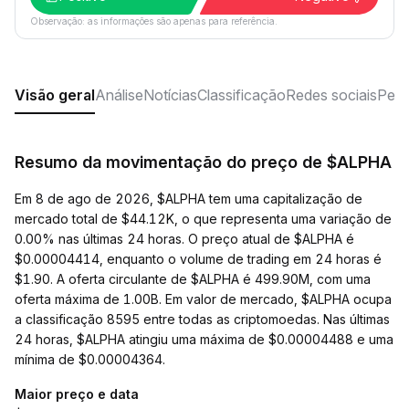
Observação: as informações são apenas para referência.
Visão geral
Análise
Notícias
Classificação
Redes sociais
Perg
Resumo da movimentação do preço de $ALPHA
Em 8 de ago de 2026, $ALPHA tem uma capitalização de
mercado total de $44.12K, o que representa uma variação de
0.00% nas últimas 24 horas. O preço atual de $ALPHA é
$0.00004414, enquanto o volume de trading em 24 horas é
$1.90. A oferta circulante de $ALPHA é 499.90M, com uma
oferta máxima de 1.00B. Em valor de mercado, $ALPHA ocupa
a classificação 8595 entre todas as criptomoedas. Nas últimas
24 horas, $ALPHA atingiu uma máxima de $0.00004488 e uma
mínima de $0.00004364.
Maior preço e data