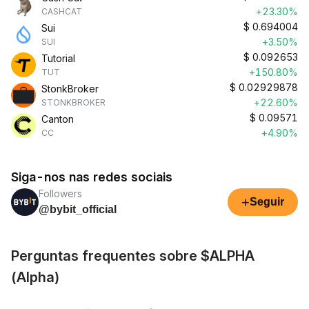
+23.30%
CASHCAT
$
0.694004
Sui
+3.50%
SUI
$
0.092653
Tutorial
+150.80%
TUT
$
0.02929878
StonkBroker
+22.60%
STONKBROKER
$
0.09571
Canton
+4.90%
CC
Siga-nos nas redes sociais
Followers
+
Seguir
@bybit_official
Perguntas frequentes sobre $ALPHA
(Alpha)