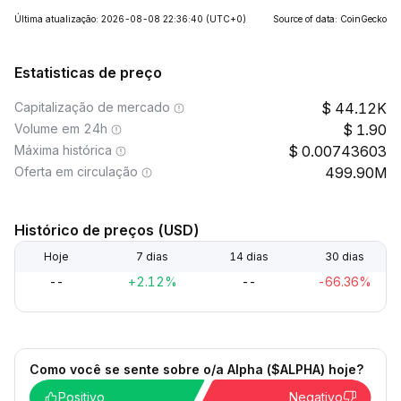
Última atualização: 2026-08-08 22:36:40
(UTC+0)
Source of data: CoinGecko
Estatisticas de preço
Capitalização de mercado
44.12K
Volume em 24h
1.90
Máxima histórica
0.00743603
Oferta em circulação
499.90M
Histórico de preços (USD)
Hoje
7 dias
14 dias
30 dias
--
+2.12%
--
-66.36%
Como você se sente sobre o/a Alpha ($ALPHA) hoje?
Positivo
Negativo