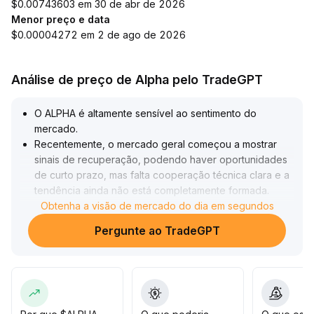
$0.00743603 em 30 de abr de 2026
Menor preço e data
$0.00004272 em 2 de ago de 2026
Análise de preço de Alpha pelo TradeGPT
O ALPHA é altamente sensível ao sentimento do
mercado
.
Recentemente, o mercado geral começou a mostrar
sinais de recuperação, podendo haver oportunidades
de curto prazo, mas falta cooperação técnica clara e a
tendência ainda não está completamente formada
.
Recomenda-se monitorar de perto o aumento do
Obtenha a visão de mercado do dia em segundos
volume de negociação e os rompimentos dos preços-
Pergunte ao TradeGPT
chave (faixa de referência 0,14-0,17 USDT)
.
Espere sinais técnicos claros antes de entrar, sendo
prudente adotar uma postura cautelosa e evitar riscos
de retrocesso de sentimento neste estágio
.