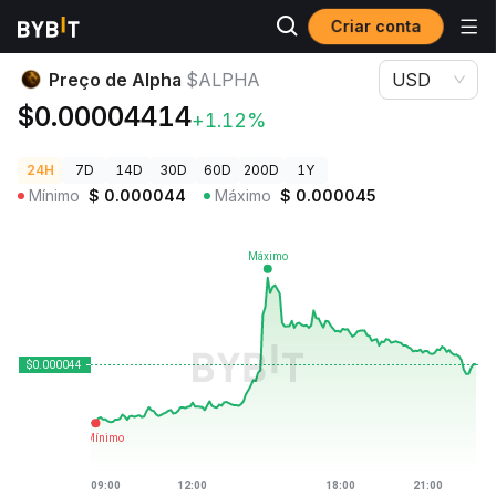
Criar conta
Preços de Criptomoedas
Preço de Alpha $ALPHA
Preço de Alpha
$ALPHA
USD
$0.00004414
+1.12%
24H
7D
14D
30D
60D
200D
1Y
Mínimo
$
0.000044
Máximo
$
0.000045