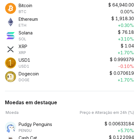
$
64,940.00
Bitcoin
0.00%
BTC
$
1,918.30
Ethereum
+0.30%
ETH
$
76.18
Solana
+3.10%
SOL
$
1.04
XRP
+1.70%
XRP
$
0.999379
USD1
-0.10%
USD1
$
0.070619
Dogecoin
+1.70%
DOGE
Moedas em destaque
Moeda
Preço e Alteração em 24h (%)
$
0.00633184
Pudgy Penguins
+5.70%
PENGU
$
0.122094
Cash Cat