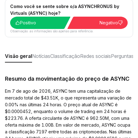
Como você se sente sobre o/a ASYNCHRONUS by
Virtuals (ASYNC) hoje?
Positivo
Negativo
Observação: as informações são apenas para referência.
Visão geral
Notícias
Classificação
Redes sociais
Perguntas f
Resumo da movimentação do preço de ASYNC
Em 7 de ago de 2026, ASYNC tem uma capitalização de
mercado total de $43.51K, o que representa uma variação de
0.00% nas últimas 24 horas. O preço atual de ASYNC é
$0.0000452, enquanto o volume de trading em 24 horas é
$223.76. A oferta circulante de ASYNC é 962.50M, com uma
oferta máxima de 1.00B. Em valor de mercado, ASYNC ocupa
a classificação 7197 entre todas as criptomoedas. Nas últimas