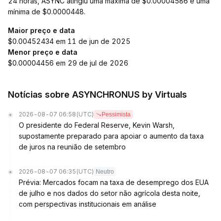
24 horas, ASYNC atingiu uma máxima de $0.00004586 e uma
mínima de $0.0000448.
Maior preço e data
$0.00452434 em 11 de jun de 2025
Menor preço e data
$0.00004456 em 29 de jul de 2026
Notícias sobre ASYNCHRONUS by Virtuals
2026-08-07 06:58
(UTC)
Pessimista
O presidente do Federal Reserve, Kevin Warsh,
supostamente preparado para apoiar o aumento da taxa
de juros na reunião de setembro
2026-08-07 06:35
(UTC)
Neutro
Prévia: Mercados focam na taxa de desemprego dos EUA
de julho e nos dados do setor não agrícola desta noite,
com perspectivas institucionais em análise