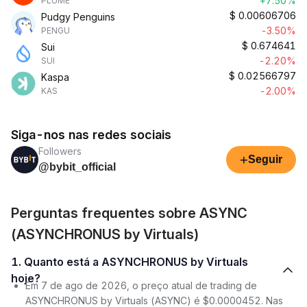
+7.50%
PLUME
$
0.00606706
Pudgy Penguins
-3.50%
PENGU
$
0.674641
Sui
-2.20%
SUI
$
0.02566797
Kaspa
-2.00%
KAS
Siga-nos nas redes sociais
Followers
+
Seguir
@bybit_official
Perguntas frequentes sobre ASYNC
(ASYNCHRONUS by Virtuals)
1. Quanto está a ASYNCHRONUS by Virtuals
hoje?
Em 7 de ago de 2026, o preço atual de trading de
ASYNCHRONUS by Virtuals (ASYNC) é $0.0000452. Nas