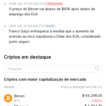
2026-08-07 05:22
(UTC)
Pessimista
O preço do Bitcoin cai abaixo de $65K após dados de
emprego dos EUA
2026-08-07 04:43
(UTC)
Neutro
Franco Suíço enfraquece à medida que o aumento da
aversão ao risco impulsiona o Dólar dos EUA, considerado
porto seguro
Criptos em destaque
Pesquisar
Criptos com maior capitalização de mercado
Moeda
Preço e Alteração em 24h (%)
$
64,298.00
Bitcoin
-0.80%
BTC
$
1,904.70