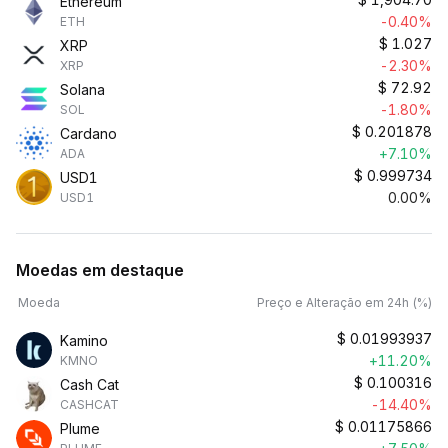
Ethereum
-0.40%
ETH
$
1.027
XRP
-2.30%
XRP
$
72.92
Solana
-1.80%
SOL
$
0.201878
Cardano
+7.10%
ADA
$
0.999734
USD1
0.00%
USD1
Moedas em destaque
Moeda
Preço e Alteração em 24h (%)
$
0.01993937
Kamino
+11.20%
KMNO
$
0.100316
Cash Cat
-14.40%
CASHCAT
$
0.01175866
Plume