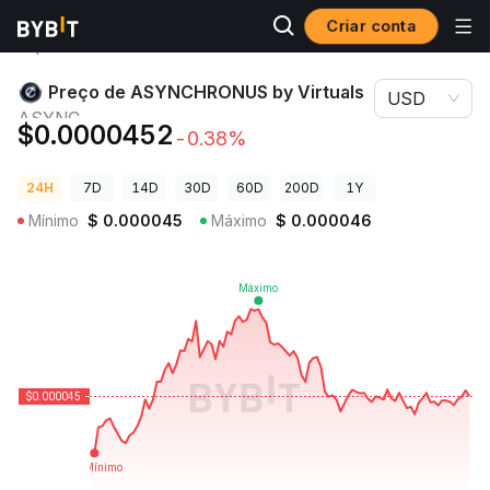
Criar conta
Preços de
Preço de ASYNCHRONUS by Virtuals
Criptomoedas
ASYNC
Preço de ASYNCHRONUS by Virtuals
USD
ASYNC
$0.0000452
-0.38%
24H
7D
14D
30D
60D
200D
1Y
Mínimo
$
0.000045
Máximo
$
0.000046