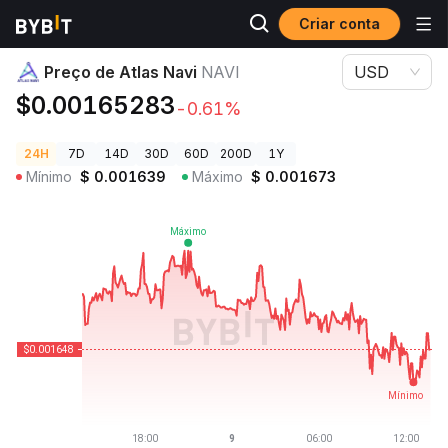
Criar conta
Preços de Criptomoedas
Preço de Atlas Navi NAVI
Preço de Atlas Navi
NAVI
USD
$0.00165283
-0.61%
24H
7D
14D
30D
60D
200D
1Y
Mínimo
$
0.001639
Máximo
$
0.001673