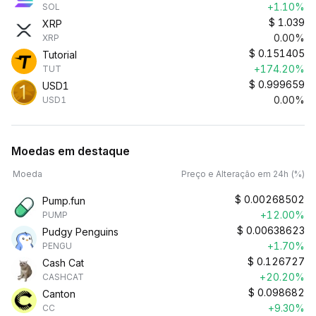
+1.10%
SOL
$
1.039
XRP
0.00%
XRP
$
0.151405
Tutorial
+174.20%
TUT
$
0.999659
USD1
0.00%
USD1
Moedas em destaque
Moeda
Preço e Alteração em 24h (%)
$
0.00268502
Pump.fun
+12.00%
PUMP
$
0.00638623
Pudgy Penguins
+1.70%
PENGU
$
0.126727
Cash Cat
+20.20%
CASHCAT
$
0.098682
Canton
+9.30%
CC