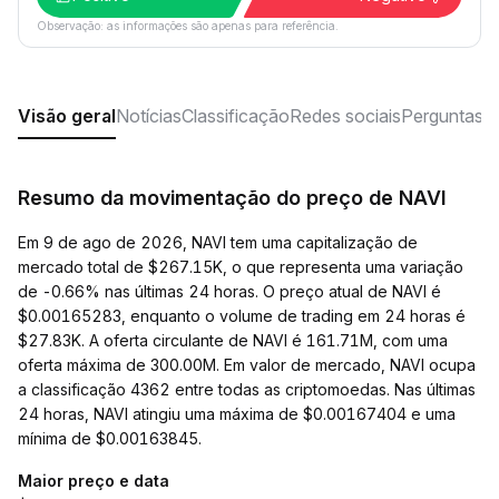
Observação: as informações são apenas para referência.
Visão geral
Notícias
Classificação
Redes sociais
Perguntas f
Resumo da movimentação do preço de NAVI
Em 9 de ago de 2026, NAVI tem uma capitalização de
mercado total de $267.15K, o que representa uma variação
de -0.66% nas últimas 24 horas. O preço atual de NAVI é
$0.00165283, enquanto o volume de trading em 24 horas é
$27.83K. A oferta circulante de NAVI é 161.71M, com uma
oferta máxima de 300.00M. Em valor de mercado, NAVI ocupa
a classificação 4362 entre todas as criptomoedas. Nas últimas
24 horas, NAVI atingiu uma máxima de $0.00167404 e uma
mínima de $0.00163845.
Maior preço e data