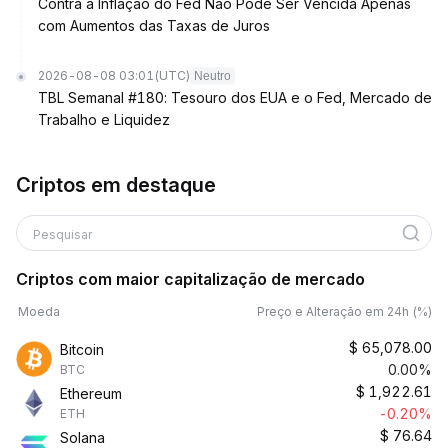
Contra a Inflação do Fed Não Pode Ser Vencida Apenas
com Aumentos das Taxas de Juros
2026-08-08 03:01
(UTC)
Neutro
TBL Semanal #180: Tesouro dos EUA e o Fed, Mercado de
Trabalho e Liquidez
Criptos em destaque
Pesquisar
Criptos com maior capitalização de mercado
Moeda
Preço e Alteração em 24h (%)
$
65,078.00
Bitcoin
0.00%
BTC
$
1,922.61
Ethereum
-0.20%
ETH
$
76.64
Solana