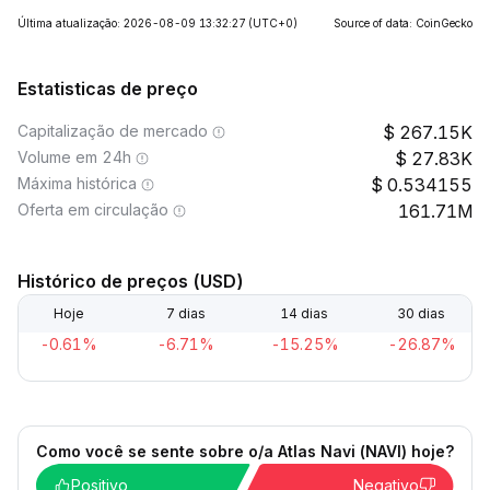
Última atualização: 2026-08-09 13:32:27
(UTC+0)
Source of data: CoinGecko
Estatisticas de preço
Capitalização de mercado
267.15K
Volume em 24h
27.83K
Máxima histórica
0.534155
Oferta em circulação
161.71M
Histórico de preços (USD)
Hoje
7 dias
14 dias
30 dias
-0.61%
-6.71%
-15.25%
-26.87%
Como você se sente sobre o/a Atlas Navi (NAVI) hoje?
Positivo
Negativo