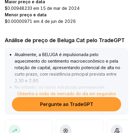
Maior preço e data
$0.00948233 em 15 de mar de 2024
Menor preço e data
$0.00000971 em 4 de jun de 2026
Análise de preço de Beluga Cat pelo TradeGPT
Atualmente, a BELUGA é impulsionada pelo
aquecimento do sentimento macroeconômico e pela
rotação de capital, apresentando potencial de alta no
curto prazo, com resistência principal prevista entre
2,30 e 2,60
.
No entanto, os riscos estruturais permanecem
significativos
Obtenha a visão de mercado do dia em segundos
.
A predominância do mercado à vista reduz o risco de
Pergunte ao TradeGPT
liquidações, mas se o volume de negociação não
aumentar de forma consistente, uma saída dos
especuladores pode causar uma forte correção
.
O baixo nível de alavancagem indica uma
sustentabilidade frágil, sendo necessário cautela com