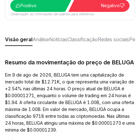
Positivo
Negativo
Observação: as informações são apenas para referência.
Visão geral
Análise
Notícias
Classificação
Redes sociais
Perg
Resumo da movimentação do preço de BELUGA
Em 9 de ago de 2026, BELUGA tem uma capitalização de
mercado total de $12.71K, o que representa uma variação de
+2.54% nas últimas 24 horas. O preço atual de BELUGA é
$0.00001271, enquanto o volume de trading em 24 horas é
$1.94. A oferta circulante de BELUGA é 1.00B, com uma oferta
máxima de 1.00B. Em valor de mercado, BELUGA ocupa a
classificação 9718 entre todas as criptomoedas. Nas últimas
24 horas, BELUGA atingiu uma máxima de $0.00001273 e uma
mínima de $0.00001239.