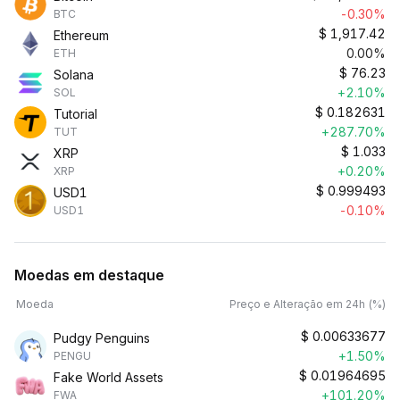
-0.30%
BTC
$
1,917.42
Ethereum
0.00%
ETH
$
76.23
Solana
+2.10%
SOL
$
0.182631
Tutorial
+287.70%
TUT
$
1.033
XRP
+0.20%
XRP
$
0.999493
USD1
-0.10%
USD1
Moedas em destaque
Moeda
Preço e Alteração em 24h (%)
$
0.00633677
Pudgy Penguins
+1.50%
PENGU
$
0.01964695
Fake World Assets
+101.20%
FWA