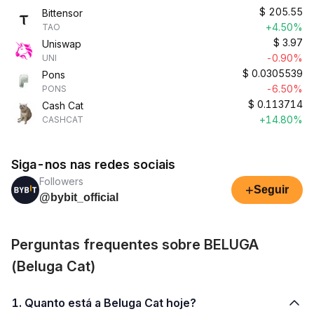
$
205.55
Bittensor
+4.50%
TAO
$
3.97
Uniswap
-0.90%
UNI
$
0.0305539
Pons
-6.50%
PONS
$
0.113714
Cash Cat
+14.80%
CASHCAT
Siga-nos nas redes sociais
Followers
+
Seguir
@bybit_official
Perguntas frequentes sobre BELUGA
(Beluga Cat)
1. Quanto está a Beluga Cat hoje?