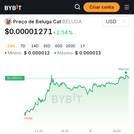
Criar conta
Preços de Criptomoedas
Preço de Beluga Cat BELUGA
Preço de Beluga Cat
BELUGA
USD
$0.00001271
+2.54%
24H
7D
14D
30D
60D
200D
1Y
Mínimo
$
0.000012
Máximo
$
0.000013