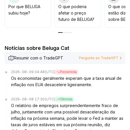
possíveis quedas em posições curtas
.
Por que BELUGA
O que poderia
O que os t
Investidores de médio e longo prazo devem monitorar
subiu hoje?
afetar o preço
estão dize
atentamente o desenvolvimento fundamental do
futuro de BELUGA?
sobre BEL
projeto
.
Recomenda-se aproveitar oportunidades cíclicas,
controlar posição, definir pontos de lucro e estar atento
ao risco de reversão de sentimento
.
Notícias sobre Beluga Cat
Resumir com o TradeGPT
Pergunte ao TradeGPT
2026-08-09 04:48
(UTC)
Pessimista
Os economistas geralmente esperam que a taxa anual de
inflação nos EUA desacelere ligeiramente.
2026-08-08 17:30
(UTC)
Otimista
O relatório de empregos surpreendentemente fraco de
julho, juntamente com uma possível desaceleração da
inflação na próxima semana, pode levar o Fed a manter as
taxas de juros estáveis em sua próxima reunião, diz