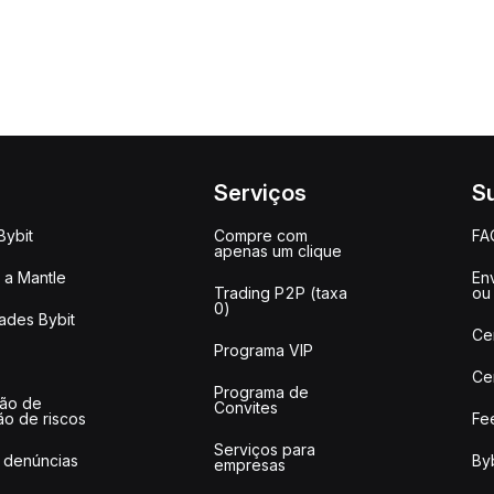
Serviços
S
Bybit
Compre com
FA
apenas um clique
a Mantle
Env
Trading P2P (taxa
ou
0)
ades Bybit
Ce
Programa VIP
Ce
Programa de
ção de
Convites
ão de riscos
Fe
Serviços para
 denúncias
Byb
empresas