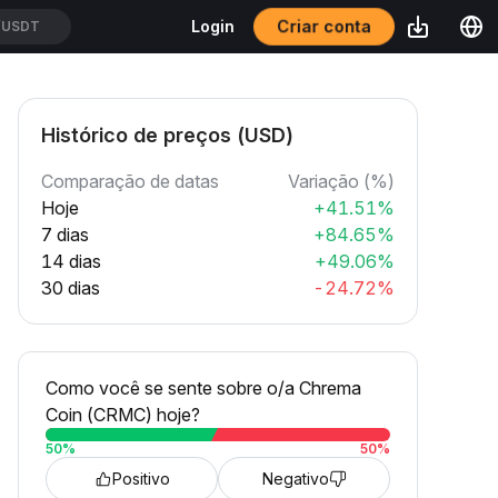
/USDT
Criar conta
Login
T/USDT
Histórico de preços (USD)
Comparação de datas
Variação (%)
Hoje
+41.51%
7 dias
+84.65%
14 dias
+49.06%
30 dias
-24.72%
Como você se sente sobre o/a Chrema
Coin (CRMC) hoje?
50
%
50
%
Positivo
Negativo