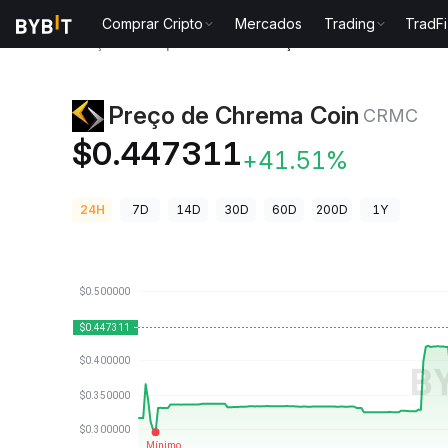
Comprar Cripto
Mercados
Trading
TradFi
Preços de Criptomoedas
Preço de Chrema Coin C
Preço de Chrema Coin
CRMC
$0.447311
+41.51%
24H
7D
14D
30D
60D
200D
1Y