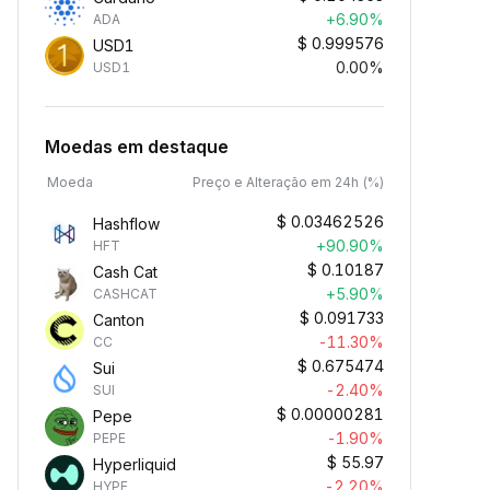
+6.90%
ADA
$
0.999576
USD1
0.00%
USD1
Moedas em destaque
Moeda
Preço e Alteração em 24h (%)
$
0.03462526
Hashflow
+90.90%
HFT
$
0.10187
Cash Cat
+5.90%
CASHCAT
$
0.091733
Canton
-11.30%
CC
$
0.675474
Sui
-2.40%
SUI
$
0.00000281
Pepe
-1.90%
PEPE
$
55.97
Hyperliquid
-2.20%
HYPE