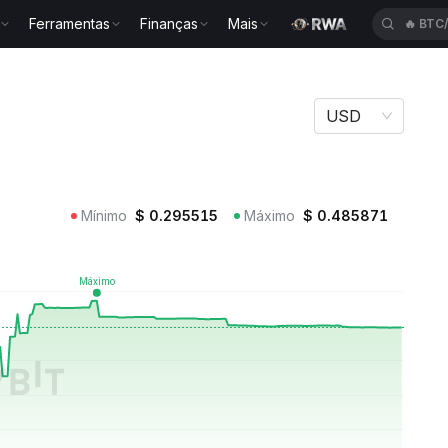
🔥
BTC
Ferramentas
Finanças
Mais
RMC
🔥
XAU
USD
Mínimo
$
0.295515
Máximo
$
0.485871