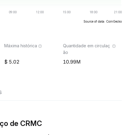
Source of data: CoinGecko
Máxima histórica
Quantidade em circulaç
ão
5.02
10.99M
s
eço de CRMC