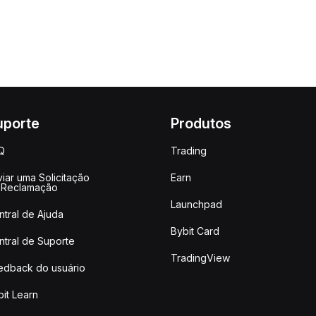
uporte
Produtos
Q
Trading
iar uma Solicitação
Earn
 Reclamação
Launchpad
ntral de Ajuda
Bybit Card
ntral de Suporte
TradingView
edback do usuário
it Learn