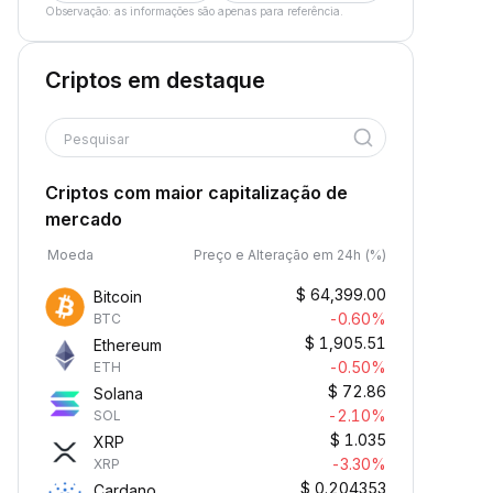
Observação: as informações são apenas para referência.
Criptos em destaque
Pesquisar
Criptos com maior capitalização de
mercado
Moeda
Preço e Alteração em 24h (%)
$
64,399.00
Bitcoin
-0.60%
BTC
$
1,905.51
Ethereum
-0.50%
ETH
$
72.86
Solana
-2.10%
SOL
$
1.035
XRP
-3.30%
XRP
$
0.204353
Cardano