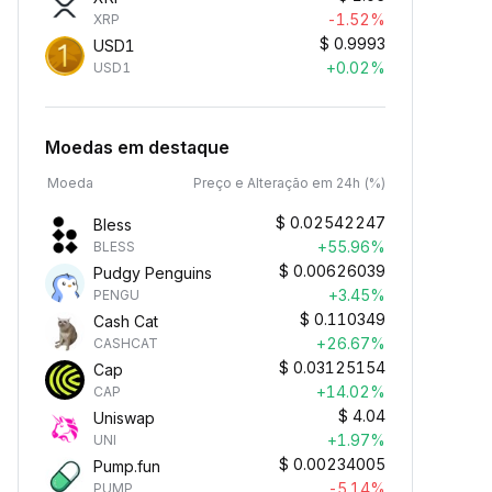
-1.52%
XRP
$
0.9993
USD1
+0.02%
USD1
Moedas em destaque
Moeda
Preço e Alteração em 24h (%)
$
0.02542247
Bless
+55.96%
BLESS
$
0.00626039
Pudgy Penguins
+3.45%
PENGU
$
0.110349
Cash Cat
+26.67%
CASHCAT
$
0.03125154
Cap
+14.02%
CAP
$
4.04
Uniswap
+1.97%
UNI
$
0.00234005
Pump.fun
-5.14%
PUMP