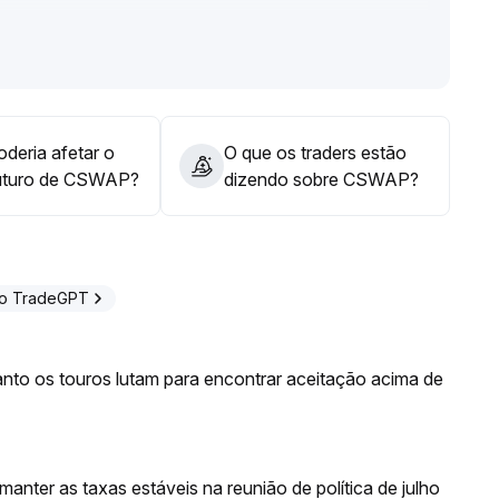
lo no curto prazo (intervalo de referência: 0,85~1,10
orte de capital e de melhorias no ambiente
riação de volume, adotar cautela na primeira fase de
quidez
.
rcado, aguardar é aconselhável
.
deria afetar o
O que os traders estão
uturo de CSWAP?
dizendo sobre CSWAP?
 o TradeGPT
nto os touros lutam para encontrar aceitação acima de
anter as taxas estáveis na reunião de política de julho