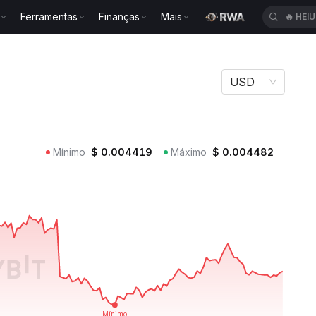
Ferramentas
Finanças
Mais
🔥
HEI
AP
USD
Mínimo
$
0.004419
Máximo
$
0.004482