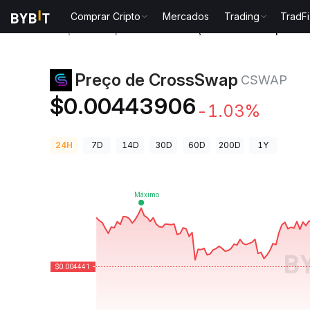
Comprar Cripto
Mercados
Trading
TradFi
Preços de Criptomoedas
Preço de CrossSwap CSW
Preço de CrossSwap
CSWAP
$0.00443906
-1.03%
24H
7D
14D
30D
60D
200D
1Y