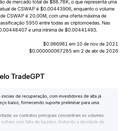
o de mercado total de $88.78K, o que representa uma
o atual de CSWAP é $0.00443906, enquanto o volume
nte de CSWAP é 20.00M, com uma oferta máxima de
ssificação 5950 entre todas as criptomoedas. Nas
 $0.00448407 e uma mínima de $0.00441493.
$0.986981 em 10 de nov de 2021
$0.000000067285 em 2 de abr de 2026
pelo TradeGPT
niciais de recuperação, com investidores de alta já
eço baixo, fornecendo suporte preliminar para uma
entada: os contratos principais concentram os volumes
ofrem com falta de liquidez, limitando a atividade de