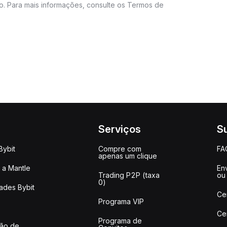
do. Para mais informações, consulte os Termos de
Serviços
S
Bybit
Compre com
FA
apenas um clique
a Mantle
Env
Trading P2P (taxa
ou
0)
ades Bybit
Ce
Programa VIP
Ce
Programa de
ção de