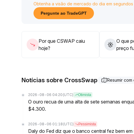
Obtenha a visão de mercado do dia em segundos
Espera-se que o preço flutue dentro de um interva
USDT); uma alta sustentada dependerá de maior ap
Pergunte ao TradeGPT
macroeconômico
.
Recomenda-se aos investidores ficar atentos à va
recuperação e priorizar ativos principais de alta li
Para contratos de pequeno ou médio valor de me
Por que CSWAP caiu
O que po
hoje?
preço f
Notícias sobre CrossSwap
Resumir com
2026-08-06 04:20
(UTC)
Otimista
O ouro recua de uma alta de sete semanas enqua
$4.300.
2026-08-06 01:18
(UTC)
Pessimista
Daly do Fed diz que o banco central fez bem em m