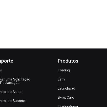
uporte
Produtos
Q
Trading
iar uma Solicitação
Earn
 Reclamação
Launchpad
ntral de Ajuda
Bybit Card
ntral de Suporte
TradingView