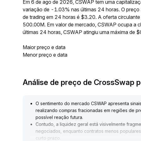
Em 6 de ago de 2026, CSWAP tem uma capitalizaçã
variação de -1.03% nas últimas 24 horas. O preç
de trading em 24 horas é $3.20. A oferta circula
500.00M. Em valor de mercado, CSWAP ocupa a cla
últimas 24 horas, CSWAP atingiu uma máxima de
Maior preço e data
Menor preço e data
Análise de preço de CrossSwap 
O sentimento do mercado CSWAP apresenta sinais i
realizando compras fracionadas em regiões de pr
possível reação futura
.
Contudo, a liquidez geral está visivelmente fragm
negociados, enquanto contratos menos populares s
curto prazo
.