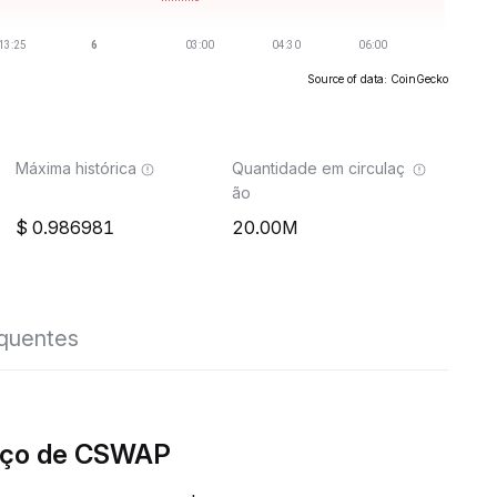
Source of data: CoinGecko
Máxima histórica
Quantidade em circulaç
ão
0.986981
20.00M
equentes
eço de CSWAP