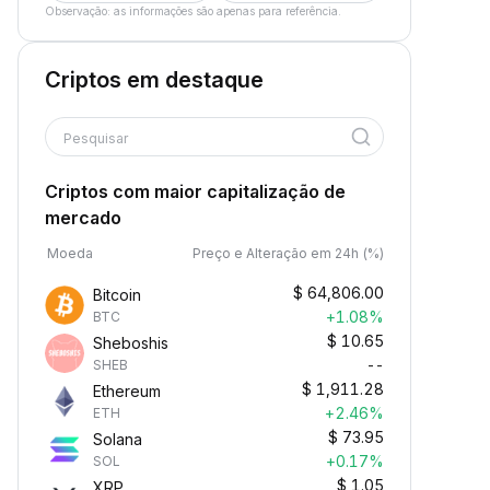
Observação: as informações são apenas para referência.
Criptos em destaque
Pesquisar
Criptos com maior capitalização de
mercado
Moeda
Preço e Alteração em 24h (%)
$
64,806.00
Bitcoin
+1.08%
BTC
$
10.65
Sheboshis
--
SHEB
$
1,911.28
Ethereum
+2.46%
ETH
$
73.95
Solana
+0.17%
SOL
$
1.05
XRP