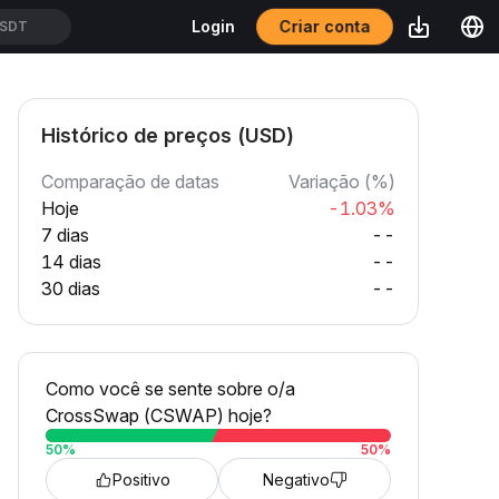
Criar conta
Login
USDT
Histórico de preços (USD)
Comparação de datas
Variação (%)
Hoje
-1.03%
7 dias
--
14 dias
--
30 dias
--
Como você se sente sobre o/a
CrossSwap (CSWAP) hoje?
50
%
50
%
Positivo
Negativo