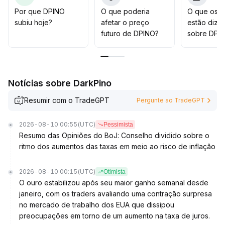
objetivo na faixa de 12,5-14,0 dólares
.
Por que DPINO
O que poderia
O que os t
Caso o suporte seja perdido e o volume não confirme,
subiu hoje?
afetar o preço
estão dize
deve-se encerrar rapidamente a posição, reduzindo
futuro de DPINO?
sobre DPI
exposição e controlando rigorosamente o risco de
recuo
.
A estratégia atual é priorizar a defesa, esperando sinais
claros de confirmação entre preço e volume antes de
Notícias sobre DarkPino
aumentar as posições
.
Resumir com o TradeGPT
Pergunte ao TradeGPT
2026-08-10 00:55
(UTC)
Pessimista
Resumo das Opiniões do BoJ: Conselho dividido sobre o
ritmo dos aumentos das taxas em meio ao risco de inflação
2026-08-10 00:15
(UTC)
Otimista
O ouro estabilizou após seu maior ganho semanal desde
janeiro, com os traders avaliando uma contração surpresa
no mercado de trabalho dos EUA que dissipou
preocupações em torno de um aumento na taxa de juros.