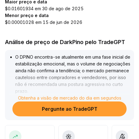
Maior preço e data
$0.01601934 em 30 de ago de 2025
Menor preço e data
$0.00001028 em 15 de jun de 2026
Análise de preço de DarkPino pelo TradeGPT
O DPINO encontra-se atualmente em uma fase inicial de
estabilização emocional, mas o volume de negociações
ainda não confirma a tendência; o mercado permanece
cauteloso entre compradores e vendedores, por isso
não é recomendada uma postura agressiva no curto
prazo
.
Recomenda-se que os investidores fiquem atentos ao
Obtenha a visão de mercado do dia em segundos
volume negociado e aos principais suportes (como a
Pergunte ao TradeGPT
média móvel de 20 dias e a zona de mínimas
anteriores)
.
Se o preço se mantiver firme com aumento do volume,
aumenta a probabilidade de um repique temporário,
sendo possível um posicionamento moderado com