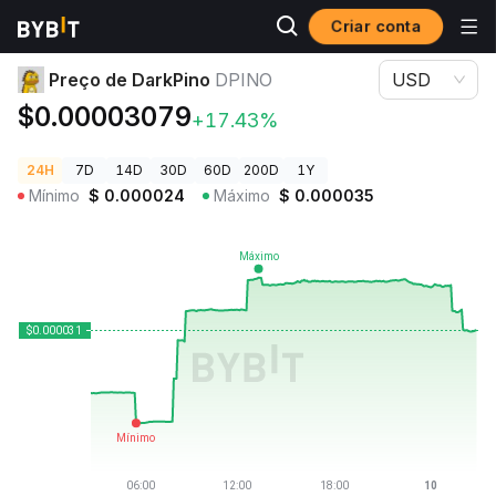
Criar conta
Preços de Criptomoedas
Preço de DarkPino DPINO
Preço de DarkPino
DPINO
USD
$0.00003079
+17.43%
24H
7D
14D
30D
60D
200D
1Y
Mínimo
$
0.000024
Máximo
$
0.000035