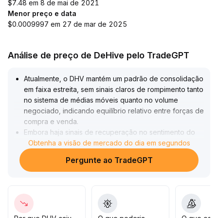
$7.48 em 8 de mai de 2021
Menor preço e data
$0.0009997 em 27 de mar de 2025
Análise de preço de DeHive pelo TradeGPT
Atualmente, o DHV mantém um padrão de consolidação
em faixa estreita, sem sinais claros de rompimento tanto
no sistema de médias móveis quanto no volume
negociado, indicando equilíbrio relativo entre forças de
compra e venda
.
Embora haja sinais de recuperação no sentimento do
mercado, a tendência ainda não está definida e o
Obtenha a visão de mercado do dia em segundos
suporte de capital é limitado
.
Pergunte ao TradeGPT
Recomenda-se, no curto prazo, adotar postura de
observação, focando na capacidade de manter o
suporte chave (extremo inferior do intervalo) e na
possível alta acompanhada de aumento de volume;
caso haja um rompimento efetivo com volume
crescente, pode-se considerar entradas escalonadas