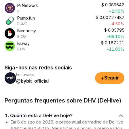
$
0.089642
Pi Network
+2.40%
PI
$
0.00227487
Pump.fun
-4.50%
PUMP
$
0.05795
Biconomy
+66.10%
BICO
$
0.187221
Bitway
+11.00%
BTW
Siga-nos nas redes sociais
Followers
+
Seguir
@bybit_official
Perguntas frequentes sobre DHV (DeHive)
1. Quanto está a DeHive hoje?
Em 8 de ago de 2026, o preço atual de trading de DeHive
(DHV) é $0.050212. Nas últimas 24 horas, o preço variou