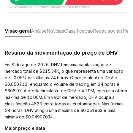
Observação: as informações são apenas para referência.
Visão geral
Análise
Notícias
Classificação
Redes sociais
Perg
Resumo da movimentação do preço de DHV
Em 8 de ago de 2026, DHV tem uma capitalização de
mercado total de $215.34K, o que representa uma variação
de -0.95% nas últimas 24 horas. O preço atual de DHV é
$0.050212, enquanto o volume de trading em 24 horas é
$606.97. A oferta circulante de DHV é 4.29M, com uma oferta
máxima de 10.00M. Em valor de mercado, DHV ocupa a
classificação 4628 entre todas as criptomoedas. Nas últimas
24 horas, DHV atingiu uma máxima de $0.051963 e uma
mínima de $0.04907034.
Maior preço e data