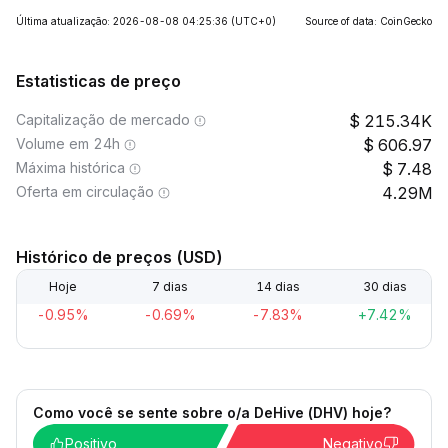
Última atualização: 2026-08-08 04:25:36
(UTC+0)
Source of data: CoinGecko
Estatisticas de preço
Capitalização de mercado
215.34K
Volume em 24h
606.97
Máxima histórica
7.48
Oferta em circulação
4.29M
Histórico de preços (USD)
Hoje
7 dias
14 dias
30 dias
-0.95%
-0.69%
-7.83%
+7.42%
Como você se sente sobre o/a DeHive (DHV) hoje?
Positivo
Negativo