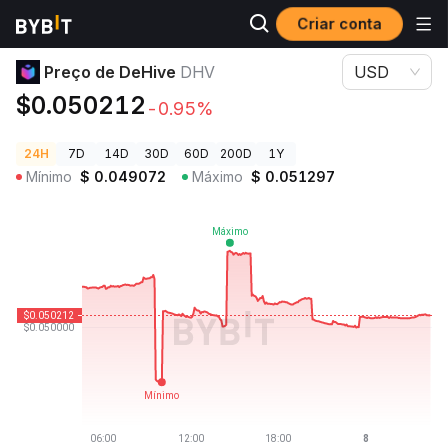
Criar conta
Preços de Criptomoedas
Preço de DeHive DHV
Preço de DeHive
DHV
USD
$0.050212
-0.95%
24H
7D
14D
30D
60D
200D
1Y
Mínimo
$
0.049072
Máximo
$
0.051297