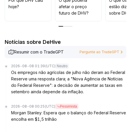
Por que DHV caiu
O que poderia
O que os t
na compra
.
hoje?
afetar o preço
estão dize
Caso o suporte importante seja perdido, recomenda-
futuro de DHV?
sobre DHV
se stop loss imediato
.
Evite perseguir altas neste momento, seja paciente e
aguarde a sinalização clara da tendência
.
Notícias sobre DeHive
Resumir com o TradeGPT
Pergunte ao TradeGPT
2026-08-08 01:39
(UTC)
Neutro
Os empregos não agrícolas de julho não deram ao Federal
Reserve uma resposta clara; a "Nova Agência de Notícias
do Federal Reserve": a decisão de aumentar as taxas em
setembro ainda depende da inflação.
2026-08-08 00:25
(UTC)
Pessimista
Morgan Stanley: Espera que o balanço do Federal Reserve
encolha em $1,5 trilhão