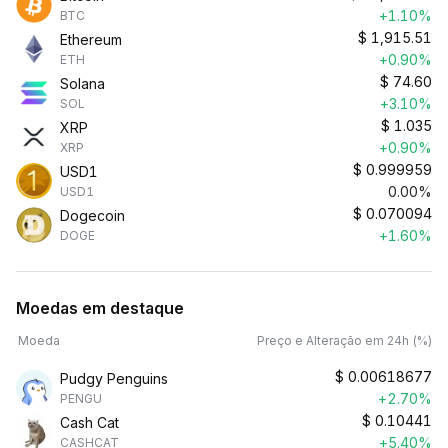
+1.10%
BTC
$
1,915.51
Ethereum
+0.90%
ETH
$
74.60
Solana
+3.10%
SOL
$
1.035
XRP
+0.90%
XRP
$
0.999959
USD1
0.00%
USD1
$
0.070094
Dogecoin
+1.60%
DOGE
Moedas em destaque
Moeda
Preço e Alteração em 24h (%)
$
0.00618677
Pudgy Penguins
+2.70%
PENGU
$
0.10441
Cash Cat
+5.40%
CASHCAT