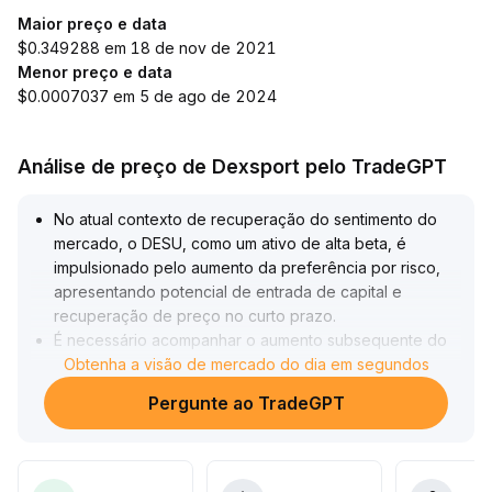
Maior preço e data
$0.349288 em 18 de nov de 2021
Menor preço e data
$0.0007037 em 5 de ago de 2024
Análise de preço de Dexsport pelo TradeGPT
No atual contexto de recuperação do sentimento do
mercado, o DESU, como um ativo de alta beta, é
impulsionado pelo aumento da preferência por risco,
apresentando potencial de entrada de capital e
recuperação de preço no curto prazo
.
É necessário acompanhar o aumento subsequente do
volume de negociações e a ruptura efetiva da faixa de
Obtenha a visão de mercado do dia em segundos
consolidação anterior
.
Pergunte ao TradeGPT
Se romper a principal resistência com alto volume,
recomenda-se aumentar agressivamente a posição;
caso haja divergência entre volume e preço ou perda
da faixa inferior, deve-se reduzir a posição e ajustar