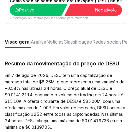
Como você se sente sobre o/a Dexsport (DESU) hoje?
Positivo
Negativo
Observação: as informações são apenas para referência.
Visão geral
Análise
Notícias
Classificação
Redes sociais
Perg
Resumo da movimentação do preço de DESU
Em 7 de ago de 2026, DESU tem uma capitalização de
mercado total de $8.26M, o que representa uma variação de
+0.58% nas últimas 24 horas. O preço atual de DESU é
$0.01412114, enquanto o volume de trading em 24 horas é
$15.10K. A oferta circulante de DESU é 585.00M, com uma
oferta máxima de 1.00B. Em valor de mercado, DESU ocupa a
classificação 1252 entre todas as criptomoedas. Nas últimas
24 horas, DESU atingiu uma máxima de $0.01419736 e uma
mínima de $0.01397051.