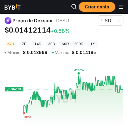
Criar conta
Preços de Criptomoedas
Preço de Dexsport DESU
Preço de Dexsport
DESU
USD
$0.01412114
+0.58%
24H
7D
14D
30D
60D
200D
1Y
Mínimo
$
0.013969
Máximo
$
0.014195