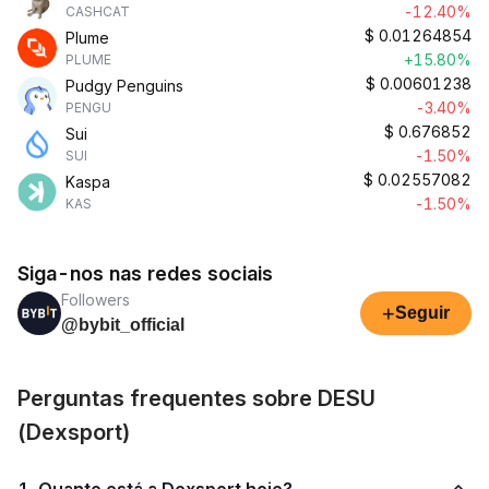
-12.40%
CASHCAT
$
0.01264854
Plume
+15.80%
PLUME
$
0.00601238
Pudgy Penguins
-3.40%
PENGU
$
0.676852
Sui
-1.50%
SUI
$
0.02557082
Kaspa
-1.50%
KAS
Siga-nos nas redes sociais
Followers
+
Seguir
@bybit_official
Perguntas frequentes sobre DESU
(Dexsport)