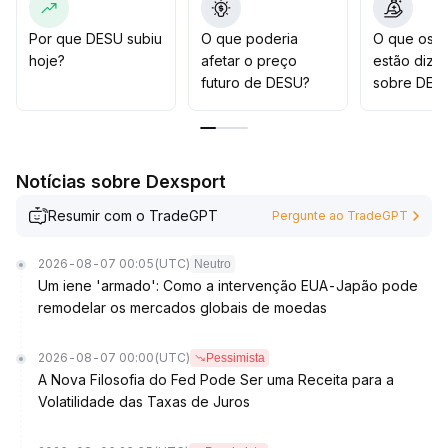
dinamicamente a exposição ao risco
.
Por que DESU subiu
O que poderia
O que os t
hoje?
afetar o preço
estão dize
futuro de DESU?
sobre DES
Notícias sobre Dexsport
Resumir com o TradeGPT
Pergunte ao TradeGPT
2026-08-07 00:05
(UTC)
Neutro
Um iene 'armado': Como a intervenção EUA-Japão pode
remodelar os mercados globais de moedas
2026-08-07 00:00
(UTC)
Pessimista
A Nova Filosofia do Fed Pode Ser uma Receita para a
Volatilidade das Taxas de Juros