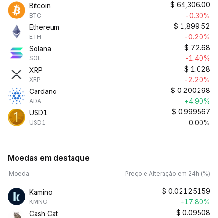
$
64,306.00
Bitcoin
-0.30%
BTC
$
1,899.52
Ethereum
-0.20%
ETH
$
72.68
Solana
-1.40%
SOL
$
1.028
XRP
-2.20%
XRP
$
0.200298
Cardano
+4.90%
ADA
$
0.999567
USD1
0.00%
USD1
Moedas em destaque
Moeda
Preço e Alteração em 24h (%)
$
0.02125159
Kamino
+17.80%
KMNO
$
0.09508
Cash Cat