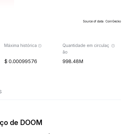
Source of data: CoinGecko
Máxima histórica
Quantidade em circulaç
ão
0.00099576
998.48M
s
eço de DOOM