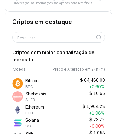
Observação: as informações são apenas para referência.
Criptos em destaque
Pesquisar
Criptos com maior capitalização de
mercado
Moeda
Preço e Alteração em 24h (%)
$
64,488.00
Bitcoin
+0.60%
BTC
$
10.65
Sheboshis
--
SHEB
$
1,904.28
Ethereum
+1.98%
ETH
$
73.72
Solana
-0.00%
SOL
$
1.058
XRP