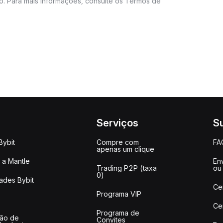
do. Para mais informações, consulte os Termos de
Serviços
S
Bybit
Compre com
FA
apenas um clique
a Mantle
Env
Trading P2P (taxa
ou
0)
ades Bybit
Ce
Programa VIP
Ce
Programa de
ção de
Convites