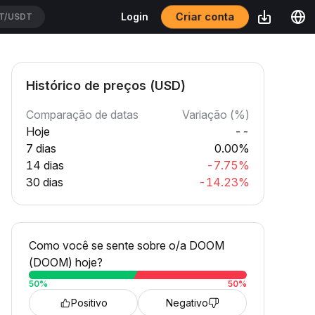
Criar conta
Login
T/USDT
Histórico de preços (USD)
Comparação de datas
Variação (%)
Hoje
--
7 dias
0.00%
14 dias
-7.75%
30 dias
-14.23%
Como você se sente sobre o/a DOOM
(DOOM) hoje?
50
%
50
%
Positivo
Negativo