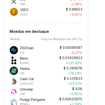
-1.08%
XRP
$
0.99923
USD1
-0.01%
USD1
Moedas em destaque
Moeda
Preço e Alteração em 24h (%)
$
0.04046587
ZIGChain
-0.27%
ZIG
$
0.02629913
Bless
+137.93%
BLESS
$
0.260678
Heima
+76.19%
HEI
$
0.105823
Cash Cat
+23.13%
CASHCAT
$
4.06
Uniswap
+5.81%
UNI
$
0.00620975
Pudgy Penguins
+2.59%
PENGU