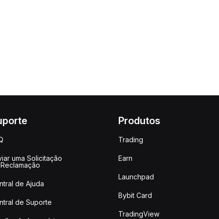
uporte
Produtos
Q
Trading
iar uma Solicitação
Earn
 Reclamação
Launchpad
ntral de Ajuda
Bybit Card
ntral de Suporte
TradingView