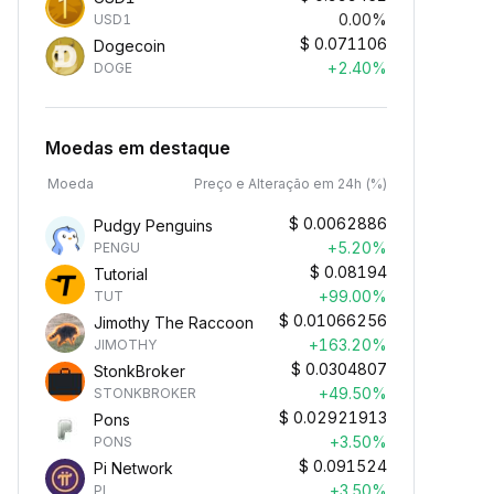
0.00%
USD1
$
0.071106
Dogecoin
+2.40%
DOGE
Moedas em destaque
Moeda
Preço e Alteração em 24h (%)
$
0.0062886
Pudgy Penguins
+5.20%
PENGU
$
0.08194
Tutorial
+99.00%
TUT
$
0.01066256
Jimothy The Raccoon
+163.20%
JIMOTHY
$
0.0304807
StonkBroker
+49.50%
STONKBROKER
$
0.02921913
Pons
+3.50%
PONS
$
0.091524
Pi Network
+3.50%
PI