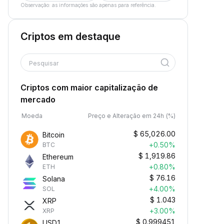
Observação: as informações são apenas para referência.
Criptos em destaque
Pesquisar
Criptos com maior capitalização de
mercado
Moeda
Preço e Alteração em 24h (%)
$
65,026.00
Bitcoin
+0.50%
BTC
$
1,919.86
Ethereum
+0.80%
ETH
$
76.16
Solana
+4.00%
SOL
$
1.043
XRP
+3.00%
XRP
$
0.999451
USD1