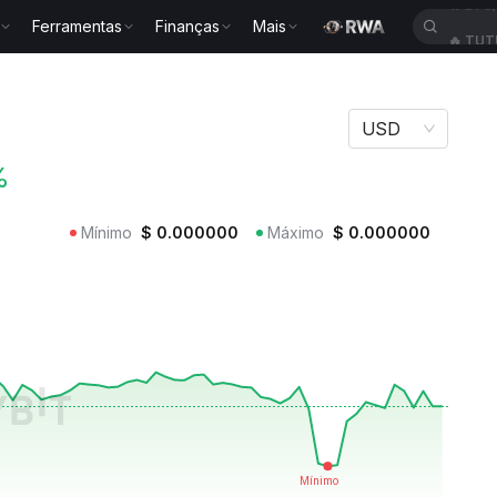
Ferramentas
Finanças
Mais
🔥
TUT
CLAW
USD
%
Mínimo
$
0.000000
Máximo
$
0.000000