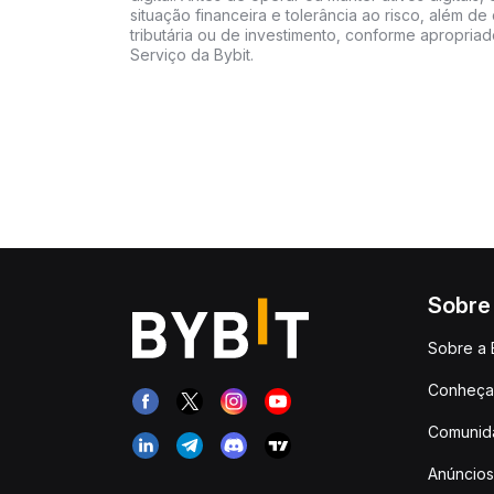
situação financeira e tolerância ao risco, além de 
tributária ou de investimento, conforme apropria
Serviço da Bybit.
Sobre
Sobre a 
Conheça 
Comunid
Anúncios