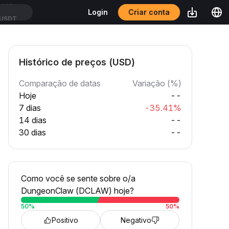
Criar conta
Login
USDT
Histórico de preços (USD)
Comparação de datas
Variação (%)
Hoje
--
7 dias
-35.41%
14 dias
--
30 dias
--
Como você se sente sobre o/a
DungeonClaw (DCLAW) hoje?
50
%
50
%
Positivo
Negativo