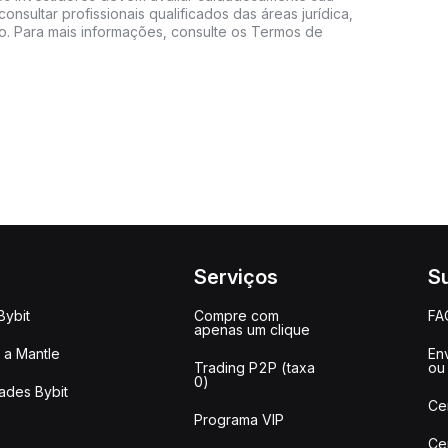
consultar profissionais qualificados das áreas jurídica,
do. Para mais informações, consulte os Termos de
Serviços
S
Bybit
Compre com
FA
apenas um clique
a Mantle
Env
Trading P2P (taxa
ou
0)
ades Bybit
Ce
Programa VIP
Ce