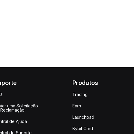
uporte
Produtos
Q
Trading
iar uma Solicitação
Earn
 Reclamação
Launchpad
ntral de Ajuda
Bybit Card
ntral de Suporte