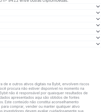
 nº 9412 entre outras criptomoedas.
 de e outros ativos digitais na Bybit, envolvem riscos
e você procura não estiver disponível no momento na
A Bybit não é responsável por quaisquer resultados de
 dados apresentados aqui são obtidos de fontes
vos. Este conteúdo não constitui aconselhamento
 para comprar, vender ou manter qualquer ativo
s, os investidores devem avaliar cuidadosamente sua