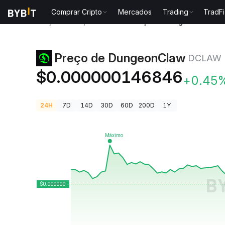
Comprar Cripto
Mercados
Trading
TradFi
Preços de Criptomoedas
Preço de DungeonClaw D
Preço de DungeonClaw
DCLAW
$0.000000146846
+0.45
24H
7D
14D
30D
60D
200D
1Y