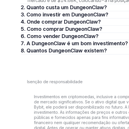
mercado é de $14.68K, colocando-a na posição
2. Quanto custa um DungeonClaw?
3. Como investir em DungeonClaw?
4. Onde comprar DungeonClaw?
5. Como comprar DungeonClaw?
6. Como vender DungeonClaw?
7. A DungeonClaw é um bom investimento?
8. Quantos DungeonClaw existem?
Isenção de responsabilidade
Investimentos em criptomoedas, inclusive a compra
de mercado significativos. Se o ativo digital qu
Bybit, ele poderá ser disponibilizado no futuro. 
investimento. As informações de preços e outros
públicas e fornecidos apenas para fins informati
financeiro nem qualquer recomendação ou oferta
digital. Antes de operar ou manter ativos digitai