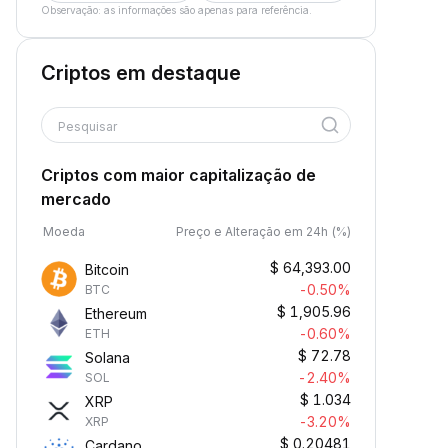
Observação: as informações são apenas para referência.
Criptos em destaque
Pesquisar
Criptos com maior capitalização de
mercado
Moeda
Preço e Alteração em 24h (%)
$
64,393.00
Bitcoin
-0.50%
BTC
$
1,905.96
Ethereum
-0.60%
ETH
$
72.78
Solana
-2.40%
SOL
$
1.034
XRP
-3.20%
XRP
$
0.20481
Cardano