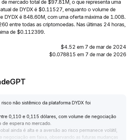
 de mercado total de $97.81M, o que representa uma
o atual de DYDX é $0.11527, enquanto o volume de
e de DYDX é 848.60M, com uma oferta máxima de 1.00B.
60 entre todas as criptomoedas. Nas últimas 24 horas,
nima de $0.112399.
$4.52 em 7 de mar de 2024
$0.078815 em 7 de mar de 2026
radeGPT
 risco não sistêmico da plataforma DYDX foi
 entre 0,110 e 0,115 dólares, com volume de negociação
to de espera no mercado
.
al ainda é alta e a aversão ao risco permanece volátil,
 negociação em faixa, observando as futuras mudanças