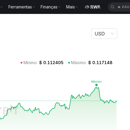
Ferramentas
Finanças
Mais
🔥
XAU
USD
Mínimo
$
0.112405
Máximo
$
0.117148