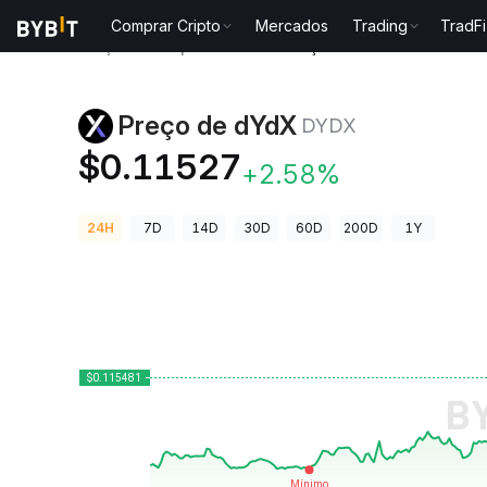
Comprar Cripto
Mercados
Trading
TradFi
Preços de Criptomoedas
Preço de dYdX DYDX
Preço de dYdX
DYDX
$0.11527
+2.58%
24H
7D
14D
30D
60D
200D
1Y