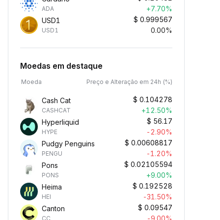
+7.70%
ADA
$
0.999567
USD1
0.00%
USD1
Moedas em destaque
Moeda
Preço e Alteração em 24h (%)
$
0.104278
Cash Cat
+12.50%
CASHCAT
$
56.17
Hyperliquid
-2.90%
HYPE
$
0.00608817
Pudgy Penguins
-1.20%
PENGU
$
0.02105594
Pons
+9.00%
PONS
$
0.192528
Heima
-31.50%
HEI
$
0.09547
Canton
-9.00%
CC