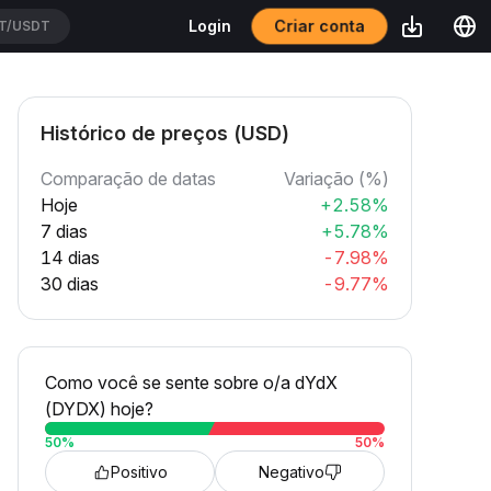
Criar conta
Login
T/USDT
Histórico de preços (USD)
Comparação de datas
Variação (%)
Hoje
+2.58%
7 dias
+5.78%
14 dias
-7.98%
30 dias
-9.77%
Como você se sente sobre o/a dYdX
(DYDX) hoje?
50
%
50
%
Positivo
Negativo