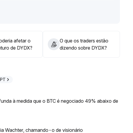
 aversão ao risco
.
liquidez melhore, espera-se que DYDX se estabilize
deria afetar o
O que os traders estão
uturo de DYDX?
dizendo sobre DYDX?
GPT
rofunda à medida que o BTC é negociado 49% abaixo de
oia Wachter, chamando-o de visionário