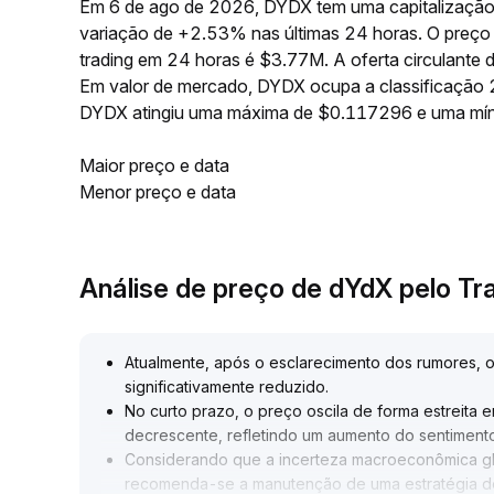
Em 6 de ago de 2026, DYDX tem uma capitalização
variação de +2.53% nas últimas 24 horas. O preç
trading em 24 horas é $3.77M. A oferta circulant
Em valor de mercado, DYDX ocupa a classificação 2
DYDX atingiu uma máxima de $0.117296 e uma mí
Maior preço e data
Menor preço e data
Análise de preço de dYdX pelo T
Atualmente, após o esclarecimento dos rumores, o
significativamente reduzido
.
No curto prazo, o preço oscila de forma estreita
decrescente, refletindo um aumento do sentimen
Considerando que a incerteza macroeconômica glob
recomenda-se a manutenção de uma estratégia de