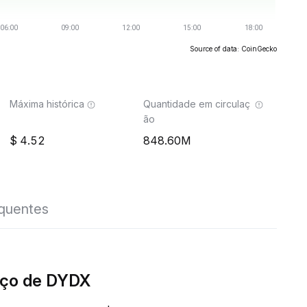
Source of data: CoinGecko
Máxima histórica
Quantidade em circulaç
ão
4.52
848.60M
equentes
eço de DYDX