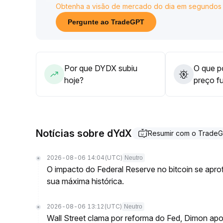
Obtenha a visão de mercado do dia em segundos
nas políticas macroeconômicas e no sentimento de
Uma vez que a pressão externa seja liberada e a 
Pergunte ao TradeGPT
primeiro e realize um repique técnico
.
Por que DYDX subiu
O que po
hoje?
preço f
Notícias sobre dYdX
Resumir com o Trade
2026-08-06 14:04
(UTC)
Neutro
O impacto do Federal Reserve no bitcoin se ap
sua máxima histórica.
2026-08-06 13:12
(UTC)
Neutro
Wall Street clama por reforma do Fed, Dimon ap