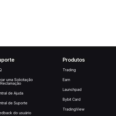
uporte
Produtos
Q
Trading
iar uma Solicitação
Earn
 Reclamação
Launchpad
ntral de Ajuda
Bybit Card
ntral de Suporte
TradingView
edback do usuário