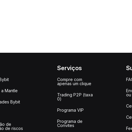
Serviços
S
Bybit
Compre com
FA
apenas um clique
a Mantle
Env
Trading P2P (taxa
ou
0)
ades Bybit
Ce
Programa VIP
Ce
Programa de
ção de
Convites
ão de riscos
Fe