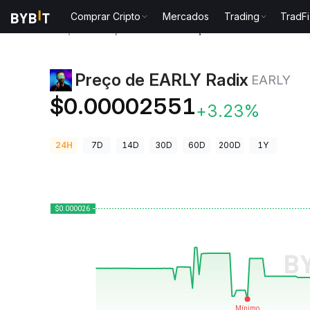
Comprar Cripto
Mercados
Trading
TradFi
Preços de Criptomoedas
Preço de EARLY Radix EAR
Preço de EARLY Radix
EARLY
$0.00002551
+3.23%
24H
7D
14D
30D
60D
200D
1Y