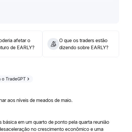
 e o EARLY possui potencial de reprecificação de valor,
idez
.
azo e, para o médio e longo prazo, aumentar posições
ndústria e os ganhos de liquidez
.
deria afetar o
O que os traders estão
uturo de EARLY?
dizendo sobre EARLY?
m o TradeGPT
rnar aos níveis de meados de maio.
os básica em um quarto de ponto pela quarta reunião
desaceleração no crescimento econômico e uma