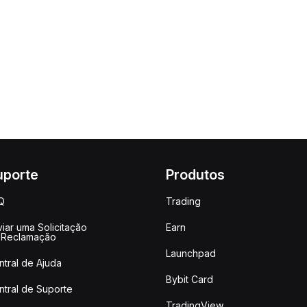
uporte
Produtos
Q
Trading
iar uma Solicitação
Earn
 Reclamação
Launchpad
ntral de Ajuda
Bybit Card
ntral de Suporte
TradingView