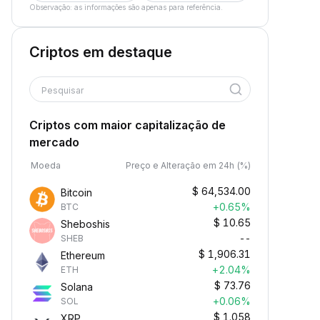
Observação: as informações são apenas para referência.
Criptos em destaque
Pesquisar
Criptos com maior capitalização de
mercado
Moeda
Preço e Alteração em 24h (%)
$
64,534.00
Bitcoin
+0.65%
BTC
$
10.65
Sheboshis
--
SHEB
$
1,906.31
Ethereum
+2.04%
ETH
$
73.76
Solana
+0.06%
SOL
$
1.058
XRP