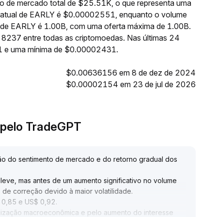
o de mercado total de $25.51K, o que representa uma
o atual de EARLY é $0.00002551, enquanto o volume
te de EARLY é 1.00B, com uma oferta máxima de 1.00B.
 8237 entre todas as criptomoedas. Nas últimas 24
1 e uma mínima de $0.00002431.
$0.00636156 em 8 de dez de 2024
$0.00002154 em 23 de jul de 2026
 pelo TradeGPT
ão do sentimento de mercado e do retorno gradual dos
eleve, mas antes de um aumento significativo no volume
 de correção devido à maior volatilidade
.
$ 0,85 e US$ 0,92
.
bilização macroeconômica e pelo aumento do interesse