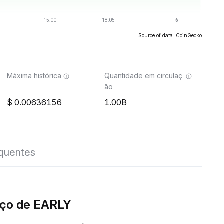
Source of data: CoinGecko
Máxima histórica
Quantidade em circulaç
ão
0.00636156
1.00B
equentes
eço de EARLY