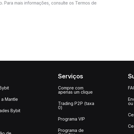
do. Para mais informações, consulte os Termos de
Serviços
S
Bybit
Compre com
FA
apenas um clique
a Mantle
Env
Trading P2P (taxa
ou
0)
ades Bybit
Ce
Programa VIP
Ce
Programa de
ção de