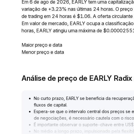
Em 6 de ago de 2026, EARLY tem uma capitalizaçã
variação de +3.23% nas últimas 24 horas. O preç
de trading em 24 horas é $1.06. A oferta circulan
Em valor de mercado, EARLY ocupa a classificação
horas, EARLY atingiu uma máxima de $0.0000255
Maior preço e data
Menor preço e data
Análise de preço de EARLY Radix
No curto prazo, EARLY se beneficia da recuperaç
fluxos de capital
.
Espera-se que o intervalo central dos preços se 
de negociações, é necessário cautela com o risco
É importante observar o suporte-chave entre US
No médio a longo prazo, impulsionado pela flexi