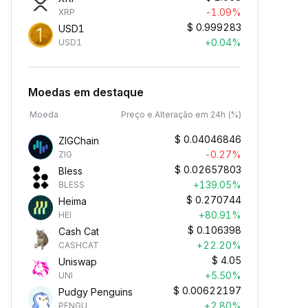
-1.09%
XRP
$
0.999283
USD1
+0.04%
USD1
Moedas em destaque
Moeda
Preço e Alteração em 24h (%)
$
0.04046846
ZIGChain
-0.27%
ZIG
$
0.02657803
Bless
+139.05%
BLESS
$
0.270744
Heima
+80.91%
HEI
$
0.106398
Cash Cat
+22.20%
CASHCAT
$
4.05
Uniswap
+5.50%
UNI
$
0.00622197
Pudgy Penguins
+2.80%
PENGU