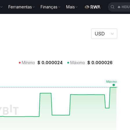
Ferramentas
Finanças
Mais
🔥
HEI
LY
USD
Mínimo
$
0.000024
Máximo
$
0.000026