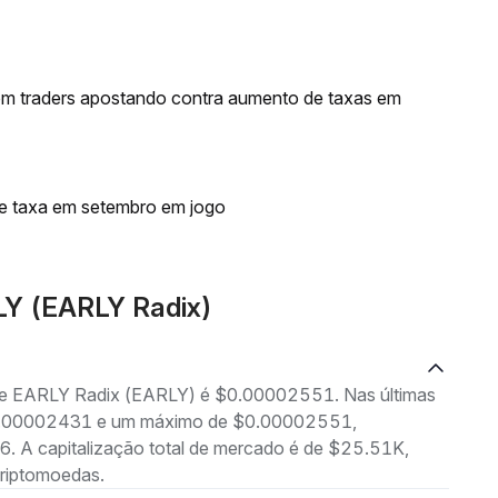
om traders apostando contra aumento de taxas em
de taxa em setembro em jogo
LY (EARLY Radix)
g de EARLY Radix (EARLY) é $0.00002551. Nas últimas
 $0.00002431 e um máximo de $0.00002551,
. A capitalização total de mercado é de $25.51K,
criptomoedas.