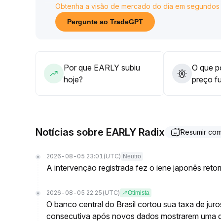
Obtenha a visão de mercado do dia em segundos
institucional, o mercado altista está estabelecido,
sustentado pela sinergia entre fundamentos e liqu
Pergunte ao TradeGPT
Recomenda-se cautela nas operações de curto pr
gradativamente, aproveitando o ciclo positivo da i
Por que EARLY subiu
O que po
hoje?
preço f
Notícias sobre EARLY Radix
Resumir co
2026-08-05 23:01
(UTC)
Neutro
A intervenção registrada fez o iene japonês reto
2026-08-05 22:25
(UTC)
Otimista
O banco central do Brasil cortou sua taxa de jur
consecutiva após novos dados mostrarem uma 