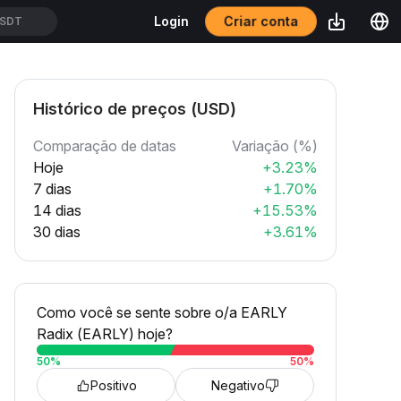
Criar conta
Login
USDT
Histórico de preços (USD)
Comparação de datas
Variação (%)
Hoje
+3.23%
7 dias
+1.70%
14 dias
+15.53%
30 dias
+3.61%
Como você se sente sobre o/a EARLY
Radix (EARLY) hoje?
50
%
50
%
Positivo
Negativo