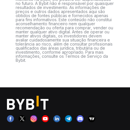
no futuro. A Bybit não é responsável por quaisquer
resultados de investimento. As informações de
preços e outros dados apresentados aqui são
obtidos de fontes públicas e fornecidos apenas
para fins informativos. Este conteúdo não constitui
aconselhamento financeiro nem qualquer
recomendação ou oferta para comprar, vender ou
manter qualquer ativo digital. Antes de operar ou
manter ativos digitais, os investidores devem
avaliar cuidadosamente sua situação financeira e
tolerância ao risco, além de consultar profissionais
qualificados das áreas jurídica, tributária ou de
investimento, conforme apropriado. Para mais
informações, consulte os Termos de Serviço da
Bybit.