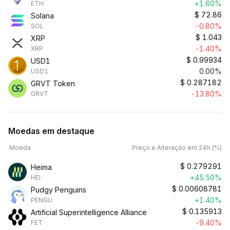
+1.60%
ETH
$
72.86
Solana
-0.80%
SOL
$
1.043
XRP
-1.40%
XRP
$
0.99934
USD1
0.00%
USD1
$
0.287182
GRVT Token
-13.80%
GRVT
Moedas em destaque
Moeda
Preço e Alteração em 24h (%)
$
0.279291
Heima
+45.50%
HEI
$
0.00608781
Pudgy Penguins
+1.40%
PENGU
$
0.135913
Artificial Superintelligence Alliance
-9.40%
FET