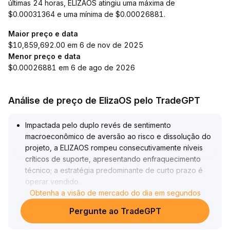
últimas 24 horas, ELIZAOS atingiu uma máxima de
$0.00031364 e uma mínima de $0.00026881.
Maior preço e data
$10,859,692.00 em 6 de nov de 2025
Menor preço e data
$0.00026881 em 6 de ago de 2026
Análise de preço de ElizaOS pelo TradeGPT
Impactada pelo duplo revés de sentimento
macroeconômico de aversão ao risco e dissolução do
projeto, a ELIZAOS rompeu consecutivamente níveis
críticos de suporte, apresentando enfraquecimento
técnico; a estratégia predominante de curto prazo é
operar vendido
.
Após o rompimento de 0
Obtenha a visão de mercado do dia em segundos
.
00037 durante o pregão, há apenas um suporte fraco
Pergunte ao TradeGPT
em 0
.
00028 abaixo, com volume e preço indicando risco