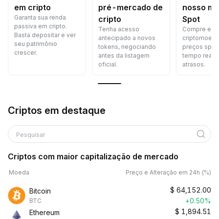
em cripto
pré-mercado de
nosso m
Garanta sua renda
cripto
Spot
passiva em cripto.
Tenha acesso
Compre e v
Basta depositar e ver
antecipado a novos
criptomoed
seu patrimônio
tokens, negociando
preços spot
crescer.
antes da listagem
tempo real,
oficial.
atrasos.
Criptos em destaque
Pesquisar
Criptos com maior capitalização de mercado
Moeda
Preço e Alteração em 24h (%)
$
64,152.00
Bitcoin
+0.50%
BTC
$
1,894.51
Ethereum