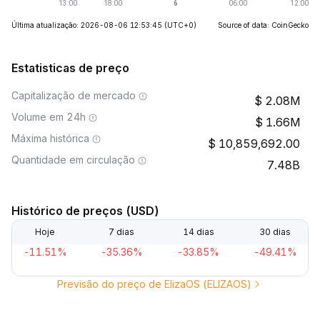
Última atualização: 2026-08-06 12:53:45
(UTC+0)
Source of data: CoinGecko
Estatisticas de preço
Capitalização de mercado
2.08M
Volume em 24h
1.66M
Máxima histórica
10,859,692.00
Quantidade em circulação
7.48B
Histórico de preços (USD)
Hoje
7 dias
14 dias
30 dias
-11.51%
-35.36%
-33.85%
-49.41%
Previsão do preço de ElizaOS (ELIZAOS)