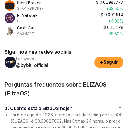
$
0.01983777
StonkBroker
+33.50%
STONKBROKER
$
0.092514
Pi Network
+4.90%
PI
$
0.15178
Cash Cat
+69.80%
CASHCAT
Siga-nos nas redes sociais
Followers
+
Seguir
@bybit_official
Perguntas frequentes sobre ELIZAOS
(ElizaOS)
1. Quanto está a ElizaOS hoje?
Em 6 de ago de 2026, o preço atual de trading de ElizaOS
(ELIZAOS) é $0.00027662. Nas últimas 24 horas, o preço
variou entre um mínimo de $0.00026881 e um máximo de