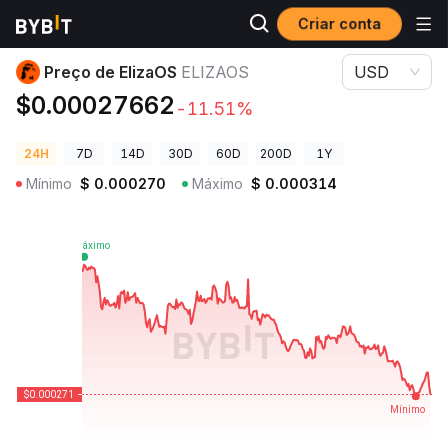
Criar conta
Preços de Criptomoedas
Preço de ElizaOS ELIZAOS
Preço de ElizaOS
ELIZAOS
USD
$0.00027662
-11.51%
24H
7D
14D
30D
60D
200D
1Y
Mínimo
$
0.000270
Máximo
$
0.000314