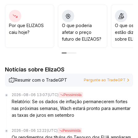
adicional de queda
.
Caso não recupere efetivamente a faixa de 0
.
00034~0
.
00036, a tendência de fraqueza persiste; recomenda-
Por que ELIZAOS
O que poderia
O que os t
se observar ou reduzir posições em picos, não
caiu hoje?
afetar o preço
estão dize
realizando compras de fundo no curto prazo
.
futuro de ELIZAOS?
sobre ELI
Notícias sobre ElizaOS
Resumir com o TradeGPT
Pergunte ao TradeGPT
2026-08-06 13:07
(UTC)
Pessimista
Relatório: Se os dados de inflação permanecerem fortes
nas próximas semanas, Wach estará pronto para aumentar
as taxas de juros em setembro
2026-08-06 12:22
(UTC)
Pessimista
Os rendimentos dos títulos do Tesouro dos EUA ampliaram