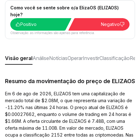
Como você se sente sobre o/a ElizaOS (ELIZAOS)
hoje?
Positivo
Negativo
Observação: as informações são apenas para referência.
Visão geral
Análise
Notícias
Operar
Investir
Classificação
Rede
Resumo da movimentação do preço de ELIZAOS
Em 6 de ago de 2026, ELIZAOS tem uma capitalização de
mercado total de $2.08M, o que representa uma variação de
-11.20% nas últimas 24 horas. O preço atual de ELIZAOS é
$0.00027662, enquanto o volume de trading em 24 horas é
$1.66M. A oferta circulante de ELIZAOS é 7.48B, com uma
oferta máxima de 11.00B. Em valor de mercado, ELIZAOS
ocupa a classificação 2152 entre todas as criptomoedas. Nas