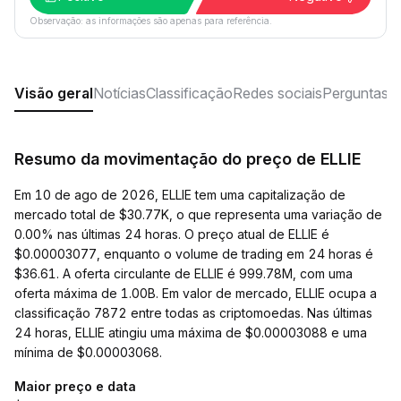
Observação: as informações são apenas para referência.
Visão geral
Notícias
Classificação
Redes sociais
Perguntas f
Resumo da movimentação do preço de ELLIE
Em 10 de ago de 2026, ELLIE tem uma capitalização de
mercado total de $30.77K, o que representa uma variação de
0.00% nas últimas 24 horas. O preço atual de ELLIE é
$0.00003077, enquanto o volume de trading em 24 horas é
$36.61. A oferta circulante de ELLIE é 999.78M, com uma
oferta máxima de 1.00B. Em valor de mercado, ELLIE ocupa a
classificação 7872 entre todas as criptomoedas. Nas últimas
24 horas, ELLIE atingiu uma máxima de $0.00003088 e uma
mínima de $0.00003068.
Maior preço e data