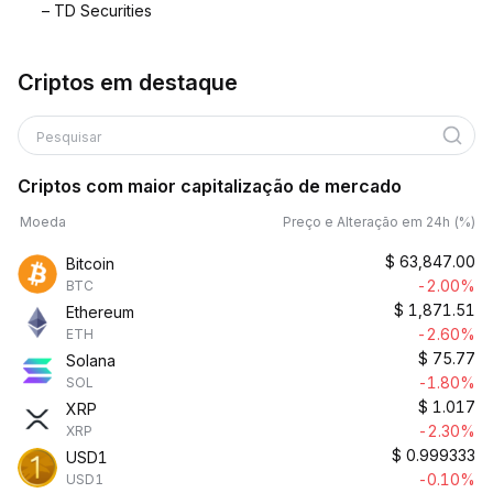
– TD Securities
Criptos em destaque
Pesquisar
Criptos com maior capitalização de mercado
Moeda
Preço e Alteração em 24h (%)
$
63,847.00
Bitcoin
-2.00%
BTC
$
1,871.51
Ethereum
-2.60%
ETH
$
75.77
Solana
-1.80%
SOL
$
1.017
XRP
-2.30%
XRP
$
0.999333
USD1
-0.10%
USD1