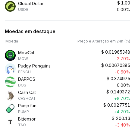
$
1.00
Global Dollar
0.00%
USDG
Moedas em destaque
Moeda
Preço e Alteração em 24h (%)
$
0.01965348
MowCat
-2.70%
MOW
$
0.00670385
Pudgy Penguins
-0.60%
PENGU
$
0.374975
DAPPOS
0.00%
DOS
$
0.149372
Cash Cat
+8.70%
CASHCAT
$
0.0027751
Pump.fun
+4.20%
PUMP
$
200.13
Bittensor
-3.40%
TAO