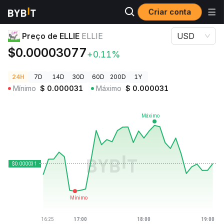
Criar conta
Preços de Criptomoedas
Preço de ELLIE ELLIE
Preço de ELLIE
ELLIE
USD
$0.00003077
+0.11%
24H
7D
14D
30D
60D
200D
1Y
Mínimo
$
0.000031
Máximo
$
0.000031