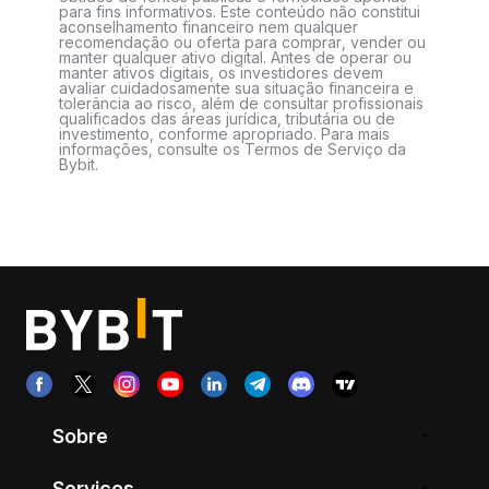
para fins informativos. Este conteúdo não constitui
aconselhamento financeiro nem qualquer
recomendação ou oferta para comprar, vender ou
manter qualquer ativo digital. Antes de operar ou
manter ativos digitais, os investidores devem
avaliar cuidadosamente sua situação financeira e
tolerância ao risco, além de consultar profissionais
qualificados das áreas jurídica, tributária ou de
investimento, conforme apropriado. Para mais
informações, consulte os Termos de Serviço da
Bybit.
Sobre
Serviços