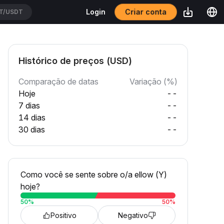
Criar conta
Login
USDT
Histórico de preços (USD)
Comparação de datas
Variação (%)
Hoje
--
7 dias
--
14 dias
--
30 dias
--
Como você se sente sobre o/a ellow (Y)
hoje?
50
%
50
%
Positivo
Negativo