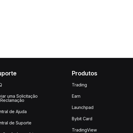
uporte
Produtos
Q
Trading
iar uma Solicitação
Earn
 Reclamação
Launchpad
ntral de Ajuda
Bybit Card
ntral de Suporte
TradingView