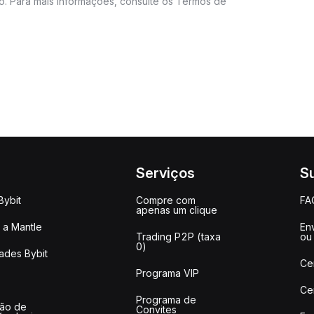
do. Para mais informações, consulte os Termos de
Serviços
S
Bybit
Compre com
FA
apenas um clique
a Mantle
Env
Trading P2P (taxa
ou
0)
ades Bybit
Ce
Programa VIP
Ce
Programa de
ção de
Convites