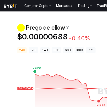
Comprar Cripto
Mercados
Trading
TradFi
Preços de Criptomoedas
Preço de ellow Y
Preço de ellow
Y
$0.00000688
-0.40%
24H
7D
14D
30D
60D
200D
1Y