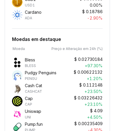
0.00%
USD1
$
0.18786
Cardano
-2.90%
ADA
Moedas em destaque
Moeda
Preço e Alteração em 24h (%)
$
0.02730184
Bless
+97.30%
BLESS
$
0.00622132
Pudgy Penguins
+1.20%
PENGU
$
0.112148
Cash Cat
+23.50%
CASHCAT
$
0.03226432
Cap
+23.10%
CAP
$
4.09
Uniswap
+4.50%
UNI
$
0.00235409
Pump.fun
-4.30%
PUMP