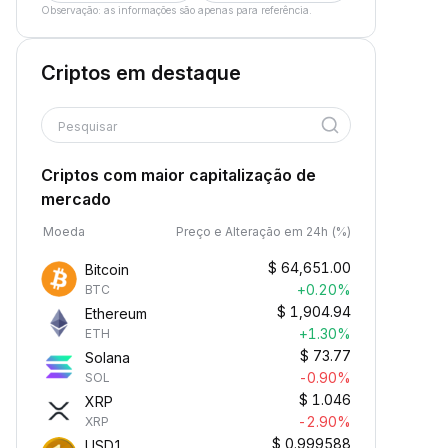
Observação: as informações são apenas para referência.
Criptos em destaque
Pesquisar
Criptos com maior capitalização de
mercado
Moeda
Preço e Alteração em 24h (%)
$
64,651.00
Bitcoin
+0.20%
BTC
$
1,904.94
Ethereum
+1.30%
ETH
$
73.77
Solana
-0.90%
SOL
$
1.046
XRP
-2.90%
XRP
$
0.999588
USD1