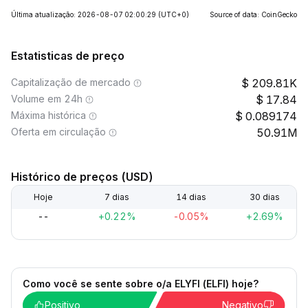
Última atualização: 2026-08-07 02:00:29
(UTC+0)
Source of data: CoinGecko
Estatisticas de preço
Capitalização de mercado
209.81K
Volume em 24h
17.84
Máxima histórica
0.089174
Oferta em circulação
50.91M
Histórico de preços (USD)
Hoje
7 dias
14 dias
30 dias
--
+0.22%
-0.05%
+2.69%
Como você se sente sobre o/a ELYFI (ELFI) hoje?
Positivo
Negativo