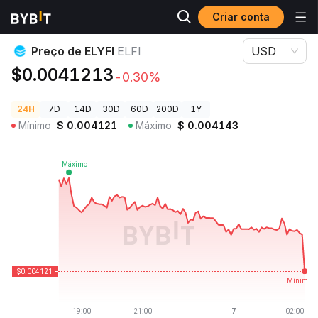
Criar conta
Preços de Criptomoedas
Preço de ELYFI ELFI
Preço de ELYFI
ELFI
USD
$0.0041213
-0.30%
24H
7D
14D
30D
60D
200D
1Y
Mínimo
$
0.004121
Máximo
$
0.004143