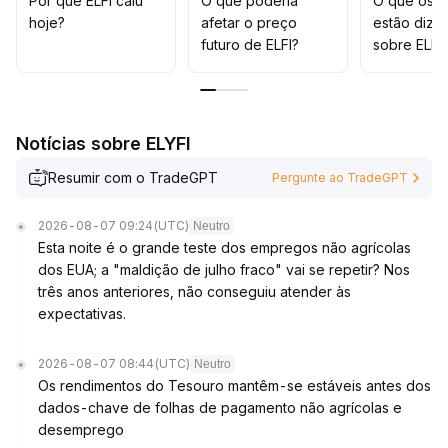
Por que ELFI caiu
O que poderia
O que os t
A estratégia geral é cautelosa, priorizando o controle
hoje?
afetar o preço
estão dize
de risco e aguardando uma tendência mais definida
.
futuro de ELFI?
sobre ELFI
Notícias sobre ELYFI
Resumir com o TradeGPT
Pergunte ao TradeGPT
2026-08-07 09:24
(UTC)
Neutro
Esta noite é o grande teste dos empregos não agrícolas
dos EUA; a "maldição de julho fraco" vai se repetir? Nos
três anos anteriores, não conseguiu atender às
expectativas.
2026-08-07 08:44
(UTC)
Neutro
Os rendimentos do Tesouro mantêm-se estáveis antes dos
dados-chave de folhas de pagamento não agrícolas e
desemprego