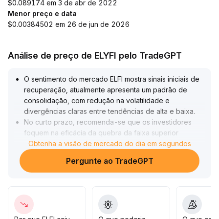
$0.089174 em 3 de abr de 2022
Menor preço e data
$0.00384502 em 26 de jun de 2026
Análise de preço de ELYFI pelo TradeGPT
O sentimento do mercado ELFI mostra sinais iniciais de
recuperação, atualmente apresenta um padrão de
consolidação, com redução na volatilidade e
divergências claras entre tendências de alta e baixa
.
No curto prazo, recomenda-se que os investidores
foquem na eficácia da quebra da faixa superior
(referência entre 4,80-5,10) e na confirmação por
Obtenha a visão de mercado do dia em segundos
volume negociado
.
Pergunte ao TradeGPT
Antes da confirmação do aumento de volume, é
prudente controlar a posição e entrar gradualmente no
mercado, com stop loss sugerido abaixo de 3,85
.
As operações futuras devem se basear em dados que
comprovem a força da reversão de sentimento,
evitando perdas por rompimentos falsos
.