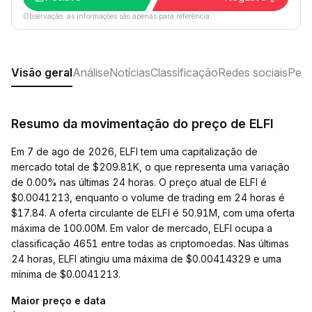
Observação: as informações são apenas para referência.
Visão geral
Análise
Notícias
Classificação
Redes sociais
Perg
Resumo da movimentação do preço de ELFI
Em 7 de ago de 2026, ELFI tem uma capitalização de
mercado total de $209.81K, o que representa uma variação
de 0.00% nas últimas 24 horas. O preço atual de ELFI é
$0.0041213, enquanto o volume de trading em 24 horas é
$17.84. A oferta circulante de ELFI é 50.91M, com uma oferta
máxima de 100.00M. Em valor de mercado, ELFI ocupa a
classificação 4651 entre todas as criptomoedas. Nas últimas
24 horas, ELFI atingiu uma máxima de $0.00414329 e uma
mínima de $0.0041213.
Maior preço e data