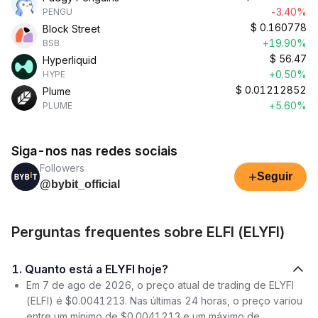
-3.40%
PENGU
$
0.160778
Block Street
+19.90%
BSB
$
56.47
Hyperliquid
+0.50%
HYPE
$
0.01212852
Plume
+5.60%
PLUME
Siga-nos nas redes sociais
Followers
+
Seguir
@bybit_official
Perguntas frequentes sobre ELFI (ELYFI)
1. Quanto está a ELYFI hoje?
Em 7 de ago de 2026, o preço atual de trading de ELYFI
(ELFI) é $0.0041213. Nas últimas 24 horas, o preço variou
entre um mínimo de $0.0041213 e um máximo de