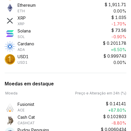
$
1,911.71
Ethereum
0.00%
ETH
$
1.035
XRP
-1.70%
XRP
$
73.56
Solana
-0.90%
SOL
$
0.201178
Cardano
+6.50%
ADA
$
0.999743
USD1
0.00%
USD1
Moedas em destaque
Moeda
Preço e Alteração em 24h (%)
$
0.14141
Fusionist
+87.80%
ACE
$
0.102803
Cash Cat
-8.80%
CASHCAT
$
0.0060434
Pudgy Penguins