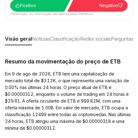
Positivo
Negativo
Observação: as informações são apenas para referência.
Visão geral
Notícias
Classificação
Redes sociais
Perguntas f
Resumo da movimentação do preço de ETB
Em 9 de ago de 2026, ETB tem uma capitalização de
mercado total de $3.12K, o que representa uma variação de
0.00% nas últimas 24 horas. O preço atual de ETB é
$0.00000312, enquanto o volume de trading em 24 horas é
$29.61. A oferta circulante de ETB é 999.82M, com uma
oferta máxima de 1.00B. Em valor de mercado, ETB ocupa a
classificação 12499 entre todas as criptomoedas. Nas últimas
24 horas, ETB atingiu uma máxima de $0.00000318 e uma
mínima de $0.00000312.