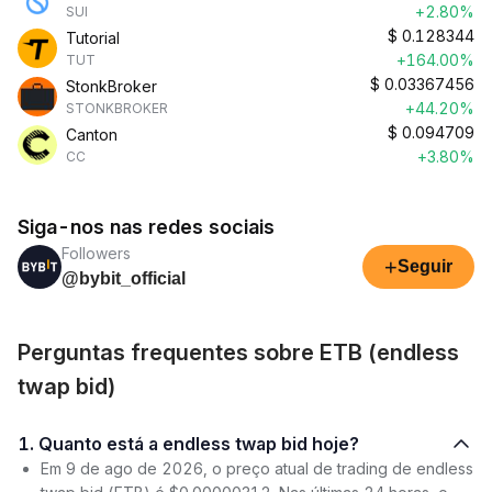
+2.80%
SUI
$
0.128344
Tutorial
+164.00%
TUT
$
0.03367456
StonkBroker
+44.20%
STONKBROKER
$
0.094709
Canton
+3.80%
CC
Siga-nos nas redes sociais
Followers
+
Seguir
@bybit_official
Perguntas frequentes sobre ETB (endless
twap bid)
1. Quanto está a endless twap bid hoje?
Em 9 de ago de 2026, o preço atual de trading de endless