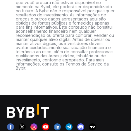
que você procura não estiver disponível no
momento na Bybit, ele poderá ser disponibilizado
no futuro. A Bybit não é responsável por quaisquer
resultados de investimento. As informações de
preços e outros dados apresentados aqui são
obtidos de fontes públicas e fornecidos apenas
para fins informativos. Este conteúdo não constitui
aconselhamento financeiro nem qualquer
recomendação ou oferta para comprar, vender ou
manter qualquer ativo digital. Antes de operar ou
manter ativos digitais, os investidores devem
avaliar cuidadosamente sua situação financeira e
tolerância ao risco, além de consultar profissionais
qualificados das áreas jurídica, tributária ou de
investimento, conforme apropriado. Para mais
informações, consulte os Termos de Serviço da
Bybit.