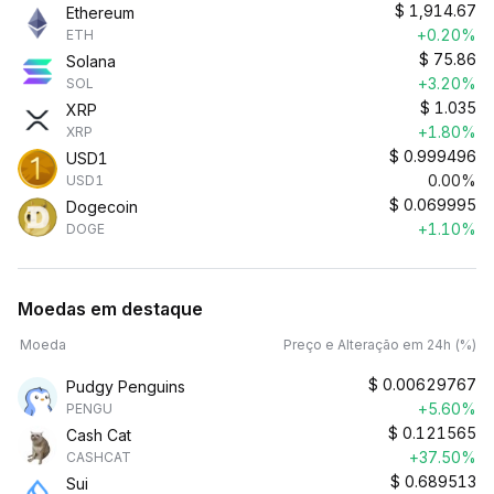
$
1,914.67
Ethereum
+0.20%
ETH
$
75.86
Solana
+3.20%
SOL
$
1.035
XRP
+1.80%
XRP
$
0.999496
USD1
0.00%
USD1
$
0.069995
Dogecoin
+1.10%
DOGE
Moedas em destaque
Moeda
Preço e Alteração em 24h (%)
$
0.00629767
Pudgy Penguins
+5.60%
PENGU
$
0.121565
Cash Cat
+37.50%
CASHCAT
$
0.689513
Sui