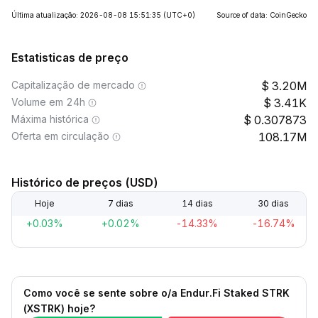
Última atualização: 2026-08-08 15:51:35
(UTC+0)
Source of data: CoinGecko
Estatisticas de preço
Capitalização de mercado
3.20M
Volume em 24h
3.41K
Máxima histórica
0.307873
Oferta em circulação
108.17M
Histórico de preços (USD)
Hoje
7 dias
14 dias
30 dias
+0.03%
+0.02%
-14.33%
-16.74%
Como você se sente sobre o/a Endur.Fi Staked STRK
(XSTRK) hoje?