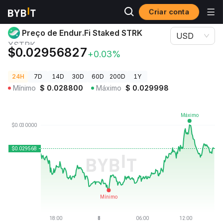
Criar conta
Preços de Criptomoedas
Preço de Endur.Fi Staked STRK XSTRK
Preço de Endur.Fi Staked STRK
USD
XSTRK
$0.02956827
+0.03%
24H
7D
14D
30D
60D
200D
1Y
Mínimo
$
0.028800
Máximo
$
0.029998