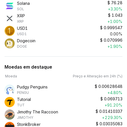
$
76.28
Solana
+3.30%
SOL
$
1.043
XRP
+1.00%
XRP
$
0.999547
USD1
0.00%
USD1
$
0.070996
Dogecoin
+1.90%
DOGE
Moedas em destaque
Moeda
Preço e Alteração em 24h (%)
$
0.00628648
Pudgy Penguins
+4.80%
PENGU
$
0.069713
Tutorial
+91.20%
TUT
$
0.01410337
Jimothy The Raccoon
+229.30%
JIMOTHY
$
0.03035083
StonkBroker