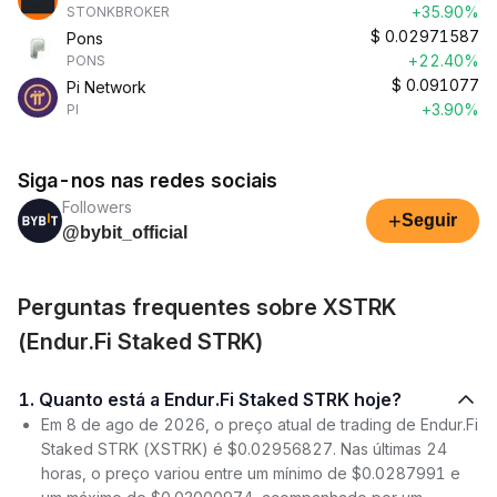
+35.90%
STONKBROKER
$
0.02971587
Pons
+22.40%
PONS
$
0.091077
Pi Network
+3.90%
PI
Siga-nos nas redes sociais
Followers
+
Seguir
@bybit_official
Perguntas frequentes sobre XSTRK
(Endur.Fi Staked STRK)
1. Quanto está a Endur.Fi Staked STRK hoje?
Em 8 de ago de 2026, o preço atual de trading de Endur.Fi
Staked STRK (XSTRK) é $0.02956827. Nas últimas 24
horas, o preço variou entre um mínimo de $0.0287991 e