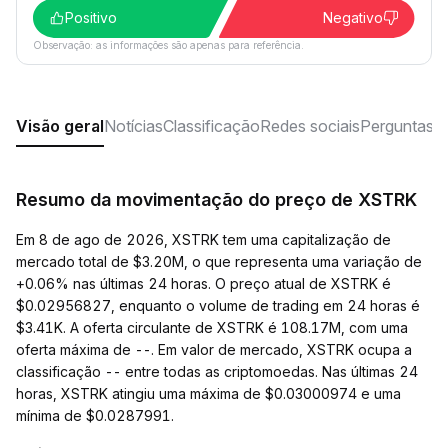
Positivo
Negativo
Observação: as informações são apenas para referência.
Visão geral
Notícias
Classificação
Redes sociais
Perguntas f
Resumo da movimentação do preço de XSTRK
Em 8 de ago de 2026, XSTRK tem uma capitalização de
mercado total de $3.20M, o que representa uma variação de
+0.06% nas últimas 24 horas. O preço atual de XSTRK é
$0.02956827, enquanto o volume de trading em 24 horas é
$3.41K. A oferta circulante de XSTRK é 108.17M, com uma
oferta máxima de --. Em valor de mercado, XSTRK ocupa a
classificação -- entre todas as criptomoedas. Nas últimas 24
horas, XSTRK atingiu uma máxima de $0.03000974 e uma
mínima de $0.0287991.