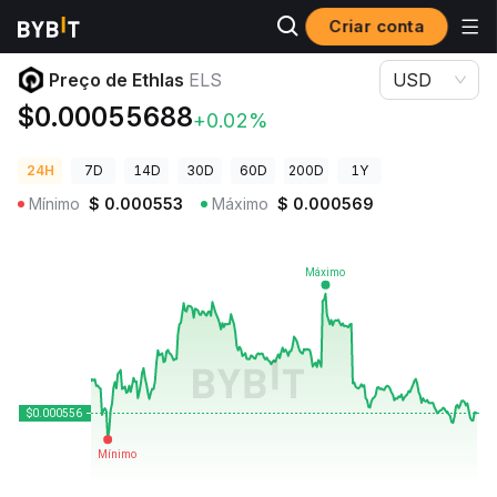
Criar conta
Preços de Criptomoedas
Preço de Ethlas ELS
Preço de Ethlas
ELS
USD
$0.00055688
+0.02%
24H
7D
14D
30D
60D
200D
1Y
Mínimo
$
0.000553
Máximo
$
0.000569