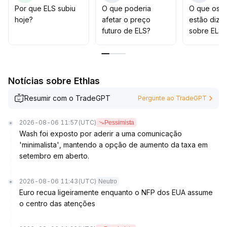
impulsiva
.
Por que ELS subiu
O que poderia
O que os t
Recomenda-se manter flexibilidade e ampliar
hoje?
afetar o preço
estão dize
gradualmente a exposição apenas após múltiplos sinais
futuro de ELS?
sobre ELS?
positivos serem combinados
.
Notícias sobre Ethlas
Resumir com o TradeGPT
Pergunte ao TradeGPT
2026-08-06 11:57
(UTC)
Pessimista
Wash foi exposto por aderir a uma comunicação
'minimalista', mantendo a opção de aumento da taxa em
setembro em aberto.
2026-08-06 11:43
(UTC)
Neutro
Euro recua ligeiramente enquanto o NFP dos EUA assume
o centro das atenções