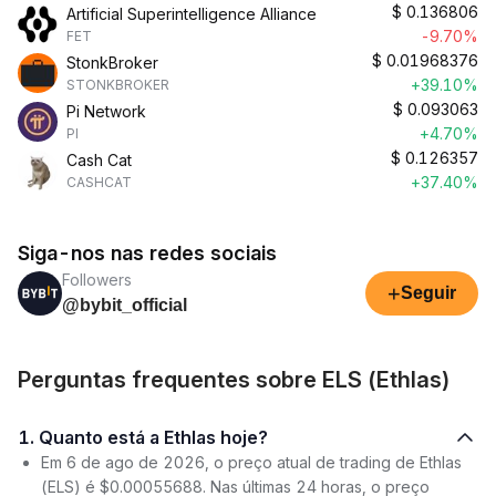
$
0.136806
Artificial Superintelligence Alliance
-9.70%
FET
$
0.01968376
StonkBroker
+39.10%
STONKBROKER
$
0.093063
Pi Network
+4.70%
PI
$
0.126357
Cash Cat
+37.40%
CASHCAT
Siga-nos nas redes sociais
Followers
+
Seguir
@bybit_official
Perguntas frequentes sobre ELS (Ethlas)
1. Quanto está a Ethlas hoje?
Em 6 de ago de 2026, o preço atual de trading de Ethlas
(ELS) é $0.00055688. Nas últimas 24 horas, o preço