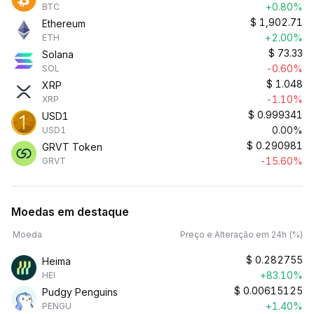
+0.80%
BTC
$
1,902.71
Ethereum
+2.00%
ETH
$
73.33
Solana
-0.60%
SOL
$
1.048
XRP
-1.10%
XRP
$
0.999341
USD1
0.00%
USD1
$
0.290981
GRVT Token
-15.60%
GRVT
Moedas em destaque
Moeda
Preço e Alteração em 24h (%)
$
0.282755
Heima
+83.10%
HEI
$
0.00615125
Pudgy Penguins
+1.40%
PENGU