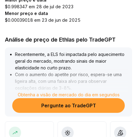
$0.998347 em 28 de jul de 2023
Menor preço e data
$0.00039018 em 23 de jun de 2025
Análise de preço de Ethlas pelo TradeGPT
Recentemente, a ELS foi impactada pelo aquecimento
geral do mercado, mostrando sinais de maior
elasticidade no curto prazo
.
Com o aumento do apetite por risco, espera-se uma
ligeira alta, com uma faixa alvo para observar
oscilações diárias de 3-8%
.
O sinal atual ainda está em fase inicial de confirmação;
Obtenha a visão de mercado do dia em segundos
recomenda-se que traders de curto prazo
Pergunte ao TradeGPT
acompanhem de perto o aumento do volume de
negociações e a persistência dos preços
.
Para investidores de médio e longo prazo, é importante
continuar monitorando os indicadores on-chain e o
fluxo de capital, evitando aumentar posições de forma