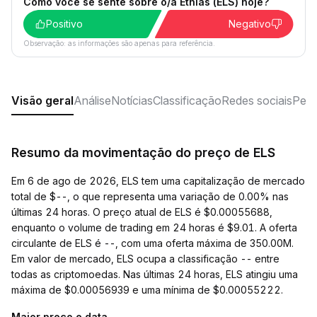
Como você se sente sobre o/a Ethlas (ELS) hoje?
Positivo
Negativo
Observação: as informações são apenas para referência.
Visão geral
Análise
Notícias
Classificação
Redes sociais
Perg
Resumo da movimentação do preço de ELS
Em 6 de ago de 2026, ELS tem uma capitalização de mercado
total de $--, o que representa uma variação de 0.00% nas
últimas 24 horas. O preço atual de ELS é $0.00055688,
enquanto o volume de trading em 24 horas é $9.01. A oferta
circulante de ELS é --, com uma oferta máxima de 350.00M.
Em valor de mercado, ELS ocupa a classificação -- entre
todas as criptomoedas. Nas últimas 24 horas, ELS atingiu uma
máxima de $0.00056939 e uma mínima de $0.00055222.
Maior preço e data