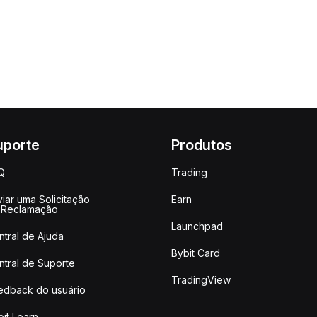
uporte
Produtos
Q
Trading
iar uma Solicitação
Earn
 Reclamação
Launchpad
ntral de Ajuda
Bybit Card
ntral de Suporte
TradingView
edback do usuário
it Learn