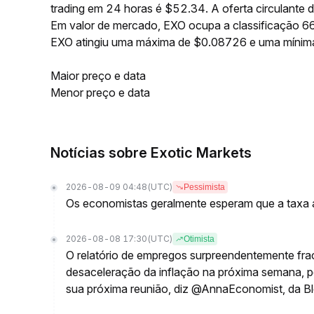
trading em 24 horas é $52.34. A oferta circulant
Em valor de mercado, EXO ocupa a classificação 66
EXO atingiu uma máxima de $0.08726 e uma míni
Maior preço e data
Menor preço e data
Notícias sobre Exotic Markets
2026-08-09 04:48
(UTC)
Pessimista
Os economistas geralmente esperam que a taxa a
2026-08-08 17:30
(UTC)
Otimista
O relatório de empregos surpreendentemente fra
desaceleração da inflação na próxima semana, po
sua próxima reunião, diz @AnnaEconomist, da 