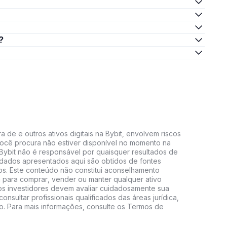
?
 de e outros ativos digitais na Bybit, envolvem riscos
e você procura não estiver disponível no momento na
A Bybit não é responsável por quaisquer resultados de
 dados apresentados aqui são obtidos de fontes
vos. Este conteúdo não constitui aconselhamento
 para comprar, vender ou manter qualquer ativo
s, os investidores devem avaliar cuidadosamente sua
consultar profissionais qualificados das áreas jurídica,
do. Para mais informações, consulte os Termos de