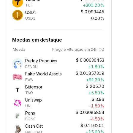
+301.20%
TUT
$
0.999445
USD1
0.00%
USD1
Moedas em destaque
Moeda
Preço e Alteração em 24h (%)
$
0.00630453
Pudgy Penguins
+1.80%
PENGU
$
0.01857319
Fake World Assets
+91.30%
FWA
$
205.70
Bittensor
+5.50%
TAO
$
3.96
Uniswap
-1.50%
UNI
$
0.03085854
Pons
-4.50%
PONS
$
0.116201
Cash Cat
+15.60%
CASHCAT