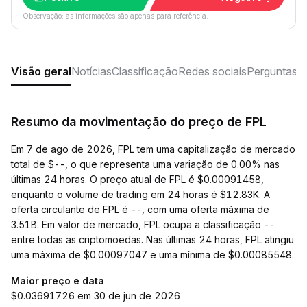
Observação: as informações são apenas para referência.
Visão geral
Notícias
Classificação
Redes sociais
Perguntas f
Resumo da movimentação do preço de FPL
Em 7 de ago de 2026, FPL tem uma capitalização de mercado
total de $--, o que representa uma variação de 0.00% nas
últimas 24 horas. O preço atual de FPL é $0.00091458,
enquanto o volume de trading em 24 horas é $12.83K. A
oferta circulante de FPL é --, com uma oferta máxima de
3.51B. Em valor de mercado, FPL ocupa a classificação --
entre todas as criptomoedas. Nas últimas 24 horas, FPL atingiu
uma máxima de $0.00097047 e uma mínima de $0.00085548.
Maior preço e data
$0.03691726 em 30 de jun de 2026