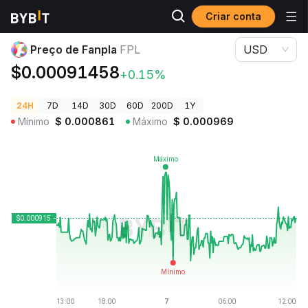
Criar conta
Preços de Criptomoedas
Preço de Fanpla FPL
Preço de Fanpla
FPL
USD
$0.00091458
+0.15%
24H
7D
14D
30D
60D
200D
1Y
Mínimo
$
0.000861
Máximo
$
0.000969