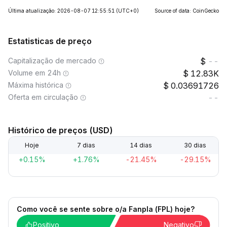
Última atualização: 2026-08-07 12:55:51
(UTC+0)
Source of data: CoinGecko
Estatisticas de preço
Capitalização de mercado
--
Volume em 24h
12.83K
Máxima histórica
0.03691726
Oferta em circulação
--
Histórico de preços (USD)
Hoje
7 dias
14 dias
30 dias
+0.15%
+1.76%
-21.45%
-29.15%
Como você se sente sobre o/a Fanpla (FPL) hoje?
Positivo
Negativo