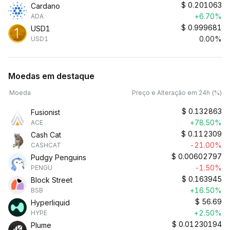
$
0.201063
Cardano
+6.70%
ADA
$
0.999681
USD1
0.00%
USD1
Moedas em destaque
Moeda
Preço e Alteração em 24h (%)
$
0.132863
Fusionist
+78.50%
ACE
$
0.112309
Cash Cat
-21.00%
CASHCAT
$
0.00602797
Pudgy Penguins
-1.50%
PENGU
$
0.163945
Block Street
+16.50%
BSB
$
56.69
Hyperliquid
+2.50%
HYPE
$
0.01230194
Plume