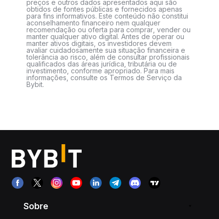
preços e outros dados apresentados aqui são
obtidos de fontes públicas e fornecidos apenas
para fins informativos. Este conteúdo não constitui
aconselhamento financeiro nem qualquer
recomendação ou oferta para comprar, vender ou
manter qualquer ativo digital. Antes de operar ou
manter ativos digitais, os investidores devem
avaliar cuidadosamente sua situação financeira e
tolerância ao risco, além de consultar profissionais
qualificados das áreas jurídica, tributária ou de
investimento, conforme apropriado. Para mais
informações, consulte os Termos de Serviço da
Bybit.
Sobre