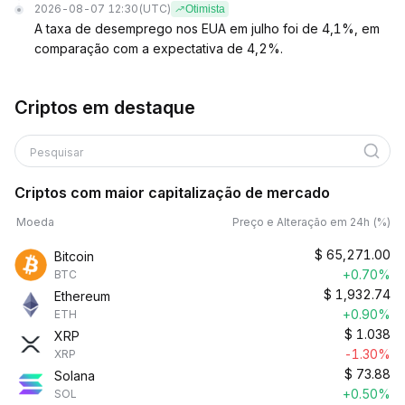
2026-08-07 12:30
(UTC)
Otimista
A taxa de desemprego nos EUA em julho foi de 4,1%, em
comparação com a expectativa de 4,2%.
Criptos em destaque
Pesquisar
Criptos com maior capitalização de mercado
Moeda
Preço e Alteração em 24h (%)
$
65,271.00
Bitcoin
+0.70%
BTC
$
1,932.74
Ethereum
+0.90%
ETH
$
1.038
XRP
-1.30%
XRP
$
73.88
Solana
+0.50%
SOL