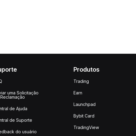
uporte
Produtos
Q
Trading
iar uma Solicitação
Earn
 Reclamação
Launchpad
ntral de Ajuda
Bybit Card
ntral de Suporte
TradingView
edback do usuário