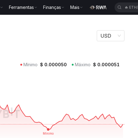
Ferramentas
Finanças
Mais
🔥
HFT
IN
USD
Mínimo
$
0.000050
Máximo
$
0.000051