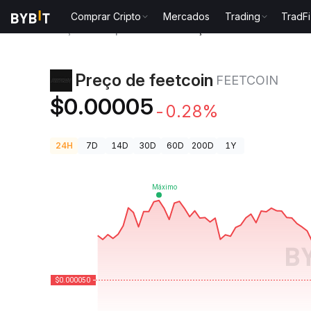
Comprar Cripto
Mercados
Trading
TradFi
Preços de Criptomoedas
Preço de feetcoin FEETCO
Preço de feetcoin
FEETCOIN
$0.00005
-0.28%
24H
7D
14D
30D
60D
200D
1Y