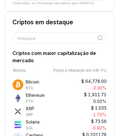
Observação: as informações são apenas para referência.
Criptos em destaque
Pesquisar
Criptos com maior capitalização de
mercado
Moeda
Preço e Alteração em 24h (%)
$
64,778.00
Bitcoin
-0.30%
BTC
$
1,911.71
Ethereum
0.00%
ETH
$
1.035
XRP
-1.70%
XRP
$
73.56
Solana
-0.90%
SOL
$
0.201178
Cardano