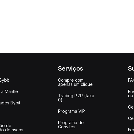
Serviços
S
Bybit
Compre com
FA
apenas um clique
a Mantle
Env
Trading P2P (taxa
ou
0)
ades Bybit
Ce
Programa VIP
Ce
Programa de
ção de
Convites
ão de riscos
Fe