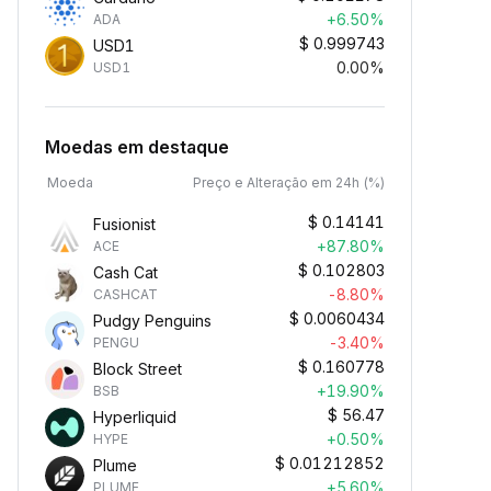
+6.50%
ADA
$
0.999743
USD1
0.00%
USD1
Moedas em destaque
Moeda
Preço e Alteração em 24h (%)
$
0.14141
Fusionist
+87.80%
ACE
$
0.102803
Cash Cat
-8.80%
CASHCAT
$
0.0060434
Pudgy Penguins
-3.40%
PENGU
$
0.160778
Block Street
+19.90%
BSB
$
56.47
Hyperliquid
+0.50%
HYPE
$
0.01212852
Plume
+5.60%
PLUME