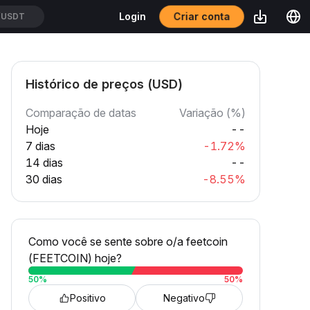
Criar conta
Login
USDT
Histórico de preços (USD)
Comparação de datas
Variação (%)
Hoje
--
7 dias
-1.72%
14 dias
--
30 dias
-8.55%
Como você se sente sobre o/a feetcoin
(FEETCOIN) hoje?
50
%
50
%
Positivo
Negativo