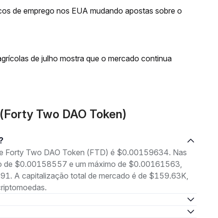
acos de emprego nos EUA mudando apostas sobre o
rícolas de julho mostra que o mercado continua
 (Forty Two DAO Token)
?
g de Forty Two DAO Token (FTD) é $0.00159634. Nas
nimo de $0.00158557 e um máximo de $0.00161563,
1. A capitalização total de mercado é de $159.63K,
criptomoedas.