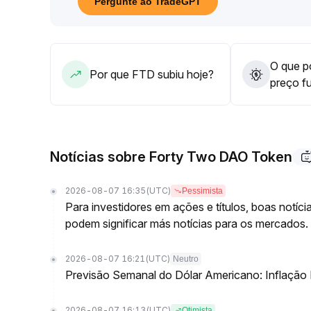
Pergunte ao TradeGPT
O que po
Por que FTD subiu hoje?
preço f
Notícias sobre Forty Two DAO Token
2026-08-07 16:35
(UTC)
Pessimista
Para investidores em ações e títulos, boas notíc
podem significar más notícias para os mercados.
2026-08-07 16:21
(UTC)
Neutro
Previsão Semanal do Dólar Americano: Inflação
2026-08-07 16:13
(UTC)
Otimista