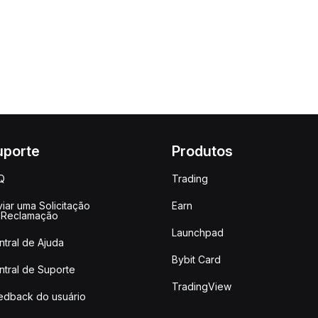
uporte
Produtos
Q
Trading
iar uma Solicitação
Earn
 Reclamação
Launchpad
ntral de Ajuda
Bybit Card
ntral de Suporte
TradingView
edback do usuário