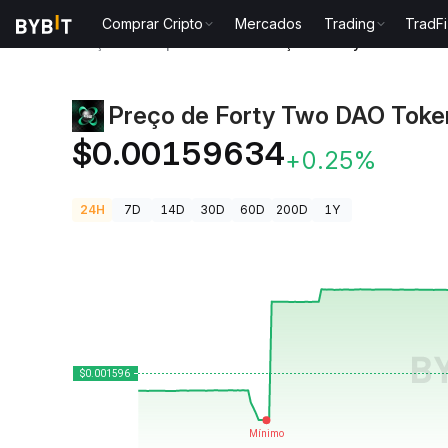
Comprar Cripto
Mercados
Trading
TradFi
Preços de Criptomoedas
Preço de Forty Two DAO T
Preço de Forty Two DAO Toke
$0.00159634
+0.25%
24H
7D
14D
30D
60D
200D
1Y