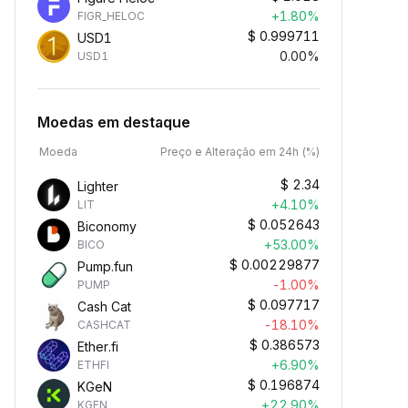
+1.80%
FIGR_HELOC
$
0.999711
USD1
0.00%
USD1
Moedas em destaque
Moeda
Preço e Alteração em 24h (%)
$
2.34
Lighter
+4.10%
LIT
$
0.052643
Biconomy
+53.00%
BICO
$
0.00229877
Pump.fun
-1.00%
PUMP
$
0.097717
Cash Cat
-18.10%
CASHCAT
$
0.386573
Ether.fi
+6.90%
ETHFI
$
0.196874
KGeN
+22.90%
KGEN