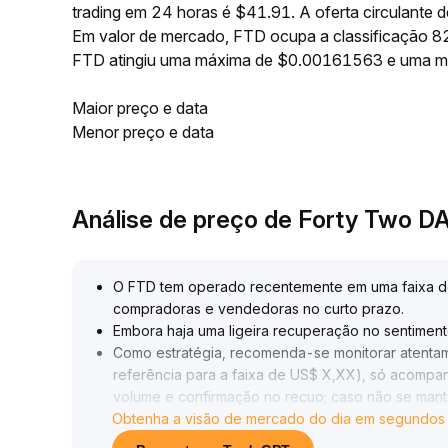
trading em 24 horas é $41.91. A oferta circulant
Em valor de mercado, FTD ocupa a classificação 82
FTD atingiu uma máxima de $0.00161563 e uma m
Maior preço e data
Menor preço e data
Análise de preço de Forty Two 
O FTD tem operado recentemente em uma faixa de b
compradoras e vendedoras no curto prazo
.
Embora haja uma ligeira recuperação no sentimento
Como estratégia, recomenda-se monitorar atentame
referência para a faixa de US$ X,XX), só acomp
volume e confirmação no recuo; caso não se mant
Obtenha a visão de mercado do dia em segundos
da faixa ou ajustar o stop dinâmico para evitar pe
risco
.