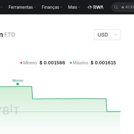
Ferramentas
Finanças
Mais
🔥
ACE
oken FTD
n
FTD
USD
Mínimo
$
0.001586
Máximo
$
0.001615