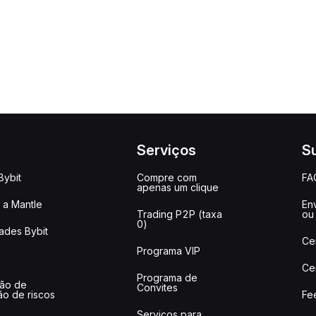
Serviços
S
Bybit
Compre com
FA
apenas um clique
a Mantle
Env
Trading P2P (taxa
ou
0)
ades Bybit
Ce
Programa VIP
Ce
Programa de
ção de
Convites
ão de riscos
Fe
Serviços para