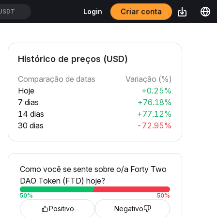
Criar conta
Login
USDT
Histórico de preços (USD)
Comparação de datas
Variação (%)
Hoje
+0.25%
7 dias
+76.18%
14 dias
+77.12%
30 dias
-72.95%
Como você se sente sobre o/a Forty Two
DAO Token (FTD) hoje?
50
%
50
%
Positivo
Negativo