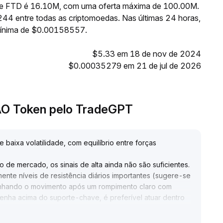
e de FTD é 16.10M, com uma oferta máxima de 100.00M.
44 entre todas as criptomoedas. Nas últimas 24 horas,
ínima de $0.00158557.
$5.33 em 18 de nov de 2024
$0.00035279 em 21 de jul de 2026
DAO Token pelo TradeGPT
aixa volatilidade, com equilíbrio entre forças
 de mercado, os sinais de alta ainda não são suficientes
.
nte níveis de resistência diários importantes (sugere-se
anhando o movimento após um rompimento claro com
enha acima do suporte-chave, é preferível atuar dentro
rseguição precipitada de alta, priorizando o controle de