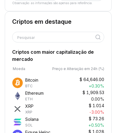
Observação: as informações são apenas para referência.
Criptos em destaque
Pesquisar
Criptos com maior capitalização de
mercado
Moeda
Preço e Alteração em 24h (%)
$
64,646.00
Bitcoin
+0.30%
BTC
$
1,909.53
Ethereum
0.00%
ETH
$
1.014
XRP
-3.00%
XRP
$
73.26
Solana
+0.50%
SOL
$
1.028
Figure Heloc