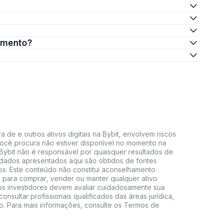
timento?
 de e outros ativos digitais na Bybit, envolvem riscos
e você procura não estiver disponível no momento na
A Bybit não é responsável por quaisquer resultados de
 dados apresentados aqui são obtidos de fontes
vos. Este conteúdo não constitui aconselhamento
 para comprar, vender ou manter qualquer ativo
s, os investidores devem avaliar cuidadosamente sua
consultar profissionais qualificados das áreas jurídica,
do. Para mais informações, consulte os Termos de