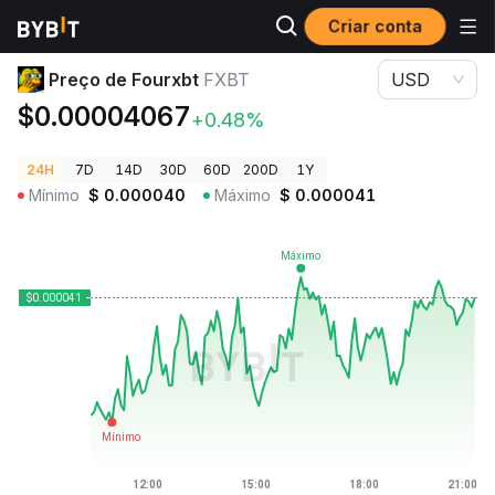
Criar conta
Preços de Criptomoedas
Preço de Fourxbt FXBT
Preço de Fourxbt
FXBT
USD
$0.00004067
+0.48%
24H
7D
14D
30D
60D
200D
1Y
Mínimo
$
0.000040
Máximo
$
0.000041