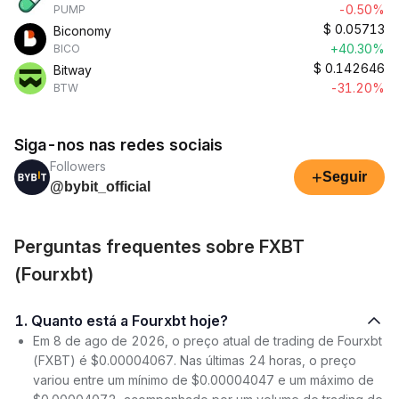
-0.50%
PUMP
$
0.05713
Biconomy
+40.30%
BICO
$
0.142646
Bitway
-31.20%
BTW
Siga-nos nas redes sociais
Followers
+
Seguir
@bybit_official
Perguntas frequentes sobre FXBT
(Fourxbt)
1. Quanto está a Fourxbt hoje?
Em 8 de ago de 2026, o preço atual de trading de Fourxbt
(FXBT) é $0.00004067. Nas últimas 24 horas, o preço
variou entre um mínimo de $0.00004047 e um máximo de