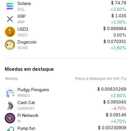
$
74.79
Solana
+2.80%
SOL
$
1.035
XRP
+1.00%
XRP
$
0.999964
USD1
0.00%
USD1
$
0.070351
Dogecoin
+1.60%
DOGE
Moedas em destaque
Moeda
Preço e Alteração em 24h (%)
$
0.00620269
Pudgy Penguins
+2.80%
PENGU
$
0.095045
Cash Cat
-4.70%
CASHCAT
$
0.09146
Pi Network
+4.70%
PI
$
0.00230909
Pump.fun