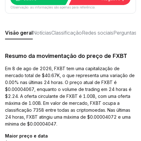
Observação: as informações são apenas para referência.
Visão geral
Notícias
Classificação
Redes sociais
Perguntas f
Resumo da movimentação do preço de FXBT
Em 8 de ago de 2026, FXBT tem uma capitalização de
mercado total de $40.67K, o que representa uma variação de
0.00% nas últimas 24 horas. O preço atual de FXBT é
$0.00004067, enquanto o volume de trading em 24 horas é
$2.24. A oferta circulante de FXBT é 1.00B, com uma oferta
máxima de 1.00B. Em valor de mercado, FXBT ocupa a
classificação 7358 entre todas as criptomoedas. Nas últimas
24 horas, FXBT atingiu uma máxima de $0.00004072 e uma
mínima de $0.00004047.
Maior preço e data