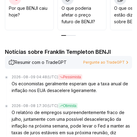
de aumento de volume e rompimentos no curto prazo,
com foco nos pontos-chave entre 0,45 e 0,49 para
Por que BENJI caiu
O que poderia
O que os t
avaliar a estabilidade e mudanças na pressão de
hoje?
afetar o preço
estão dize
venda
.
futuro de BENJI?
sobre BENJ
Para o médio e longo prazo, é melhor aguardar o
contínuo ressoar entre preço e volume e um
rompimento estrutural antes de montar posições,
evitando perseguir altas de forma precipitada
.
Notícias sobre Franklin Templeton BENJI
Resumir com o TradeGPT
Pergunte ao TradeGPT
2026-08-09 04:48
(UTC)
Pessimista
Os economistas geralmente esperam que a taxa anual de
inflação nos EUA desacelere ligeiramente.
2026-08-08 17:30
(UTC)
Otimista
O relatório de empregos surpreendentemente fraco de
julho, juntamente com uma possível desaceleração da
inflação na próxima semana, pode levar o Fed a manter as
taxas de juros estáveis em sua próxima reunião, diz