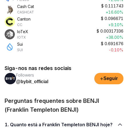
$
0.111743
Cash Cat
+16.60%
CASHCAT
$
0.096671
Canton
+9.10%
CC
$
0.00317336
IoTeX
+38.00%
IOTX
$
0.691676
Sui
-0.10%
SUI
Siga-nos nas redes sociais
Followers
+
Seguir
@bybit_official
Perguntas frequentes sobre BENJI
(Franklin Templeton BENJI)
1. Quanto está a Franklin Templeton BENJI hoje?