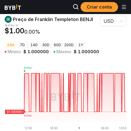
Criar conta
Preços de Criptomoedas
Preço de Franklin Templeton BENJI BENJI
Preço de Franklin Templeton BENJI
USD
BENJI
$1.00
0.00%
24H
7D
14D
30D
60D
200D
1Y
Mínimo
$
1.000000
Máximo
$
1.000000