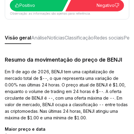
Positivo
Negativo
Observação: as informações são apenas para referência.
Visão geral
Análise
Notícias
Classificação
Redes sociais
Perg
Resumo da movimentação do preço de BENJI
Em 9 de ago de 2026, BENJI tem uma capitalização de
mercado total de $--, o que representa uma variação de
0.00% nas últimas 24 horas. O preço atual de BENJI é $1.00,
enquanto o volume de trading em 24 horas é $--. A oferta
circulante de BENJI é --, com uma oferta máxima de --. Em
valor de mercado, BENJI ocupa a classificação -- entre todas
as criptomoedas. Nas últimas 24 horas, BENJI atingiu uma
máxima de $1.00 e uma mínima de $1.00.
Maior preço e data