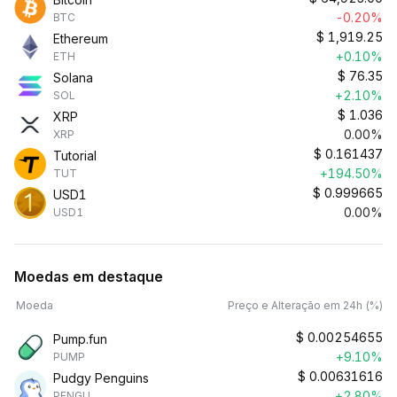
-0.20%
BTC
$
1,919.25
Ethereum
+0.10%
ETH
$
76.35
Solana
+2.10%
SOL
$
1.036
XRP
0.00%
XRP
$
0.161437
Tutorial
+194.50%
TUT
$
0.999665
USD1
0.00%
USD1
Moedas em destaque
Moeda
Preço e Alteração em 24h (%)
$
0.00254655
Pump.fun
+9.10%
PUMP
$
0.00631616
Pudgy Penguins
+2.80%
PENGU