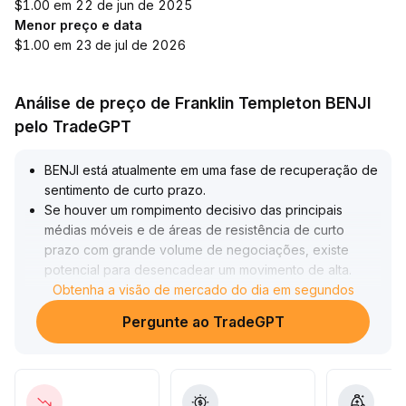
$1.00 em 22 de jun de 2025
Menor preço e data
$1.00 em 23 de jul de 2026
Análise de preço de Franklin Templeton BENJI
pelo TradeGPT
BENJI está atualmente em uma fase de recuperação de
sentimento de curto prazo
.
Se houver um rompimento decisivo das principais
médias móveis e de áreas de resistência de curto
prazo com grande volume de negociações, existe
potencial para desencadear um movimento de alta
.
No entanto, a tendência de médio e longo prazo ainda
Obtenha a visão de mercado do dia em segundos
requer confirmação pela combinação de volume e
Pergunte ao TradeGPT
preço; se o volume não aumentar de forma contínua ou
o preço retornar para uma área de suporte principal, o
potencial de alta pode ser limitado
.
Recomenda-se que os investidores monitorem sinais