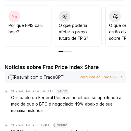
mantendo posições compradas de curto prazo em no
máximo 20% do capital total, realizando lucros
rigorosamente e utilizando opções para hedge de
riscos macroeconômicos
.
Por que FPIS caiu
O que poderia
O que os t
É importante monitorar de perto a profundidade das
hoje?
afetar o preço
estão dize
negociações dos principais contratos e a concentração
futuro de FPIS?
sobre FPIS
de capital, evitando riscos de slippage e dispersão
causados por diferenciação na estrutura de liquidez
on-chain
.
Notícias sobre Frax Price Index Share
Resumir com o TradeGPT
Pergunte ao TradeGPT
2026-08-06 14:04
(UTC)
Neutro
O impacto do Federal Reserve no bitcoin se aprofunda à
medida que o BTC é negociado 49% abaixo de sua
máxima histórica.
2026-08-06 13:12
(UTC)
Neutro