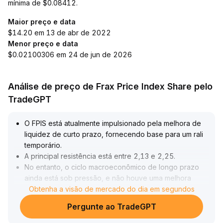
mínima de $0.08412.
Maior preço e data
$14.20 em 13 de abr de 2022
Menor preço e data
$0.02100306 em 24 de jun de 2026
Análise de preço de Frax Price Index Share pelo
TradeGPT
O FPIS está atualmente impulsionado pela melhora de
liquidez de curto prazo, fornecendo base para um rali
temporário
.
A principal resistência está entre 2,13 e 2,25
.
No entanto, o ciclo macroeconômico de longo prazo
ainda está sob pressão, e não houve uma melhora
fundamental nas taxas dos contratos nem no volume
Obtenha a visão de mercado do dia em segundos
negociado, limitando o espaço para recuperação de
Pergunte ao TradeGPT
valor
.
Recomenda-se aproveitar as janelas de liquidez,