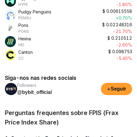
-1.80%
HYPE
$
0.00615558
Pudgy Penguins
+0.70%
PENGU
$
0.02248316
Pons
-21.70%
PONS
$
0.210512
Heima
-2.60%
HEI
$
0.098753
Canton
-5.40%
CC
Siga-nos nas redes sociais
Followers
+
Seguir
@bybit_official
Perguntas frequentes sobre FPIS (Frax
Price Index Share)