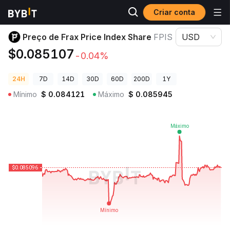
Criar conta
Preços de Criptomoedas
Preço de Frax Price Index Share FPIS
Preço de Frax Price Index Share
FPIS
USD
$0.085107
-0.04%
24H
7D
14D
30D
60D
200D
1Y
Mínimo
$
0.084121
Máximo
$
0.085945