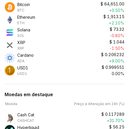
$
64,651.00
Bitcoin
+0.50%
BTC
$
1,913.15
Ethereum
+2.10%
ETH
$
73.32
Solana
-0.80%
SOL
$
1.044
XRP
-1.50%
XRP
$
0.206232
Cardano
+9.00%
ADA
$
0.999551
USD1
0.00%
USD1
Moedas em destaque
Moeda
Preço e Alteração em 24h (%)
$
0.117289
Cash Cat
+31.70%
CASHCAT
$
56.25
Hyperliquid