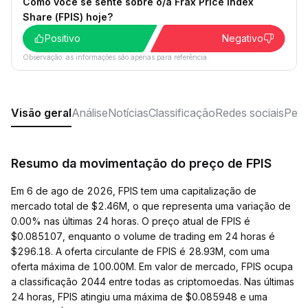
Como você se sente sobre o/a Frax Price Index
Share (FPIS) hoje?
Positivo
Negativo
Observação: as informações são apenas para referência.
Visão geral
Análise
Notícias
Classificação
Redes sociais
Perg
Resumo da movimentação do preço de FPIS
Em 6 de ago de 2026, FPIS tem uma capitalização de
mercado total de $2.46M, o que representa uma variação de
0.00% nas últimas 24 horas. O preço atual de FPIS é
$0.085107, enquanto o volume de trading em 24 horas é
$296.18. A oferta circulante de FPIS é 28.93M, com uma
oferta máxima de 100.00M. Em valor de mercado, FPIS ocupa
a classificação 2044 entre todas as criptomoedas. Nas últimas
24 horas, FPIS atingiu uma máxima de $0.085948 e uma