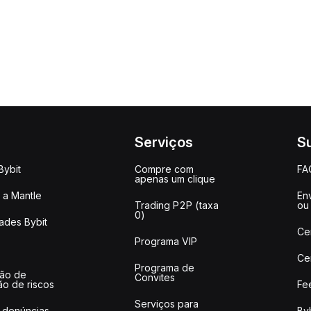
Serviços
S
Bybit
Compre com
FA
apenas um clique
a Mantle
Env
Trading P2P (taxa
ou
0)
ades Bybit
Ce
Programa VIP
Ce
Programa de
ção de
Convites
ão de riscos
Fe
Serviços para
 denúncias
Byb