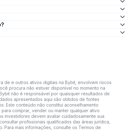
o?
 de e outros ativos digitais na Bybit, envolvem riscos
e você procura não estiver disponível no momento na
A Bybit não é responsável por quaisquer resultados de
 dados apresentados aqui são obtidos de fontes
vos. Este conteúdo não constitui aconselhamento
 para comprar, vender ou manter qualquer ativo
s, os investidores devem avaliar cuidadosamente sua
consultar profissionais qualificados das áreas jurídica,
do. Para mais informações, consulte os Termos de