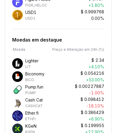
+1.80%
FIGR_HELOC
$
0.999768
USD1
0.00%
USD1
Moedas em destaque
Moeda
Preço e Alteração em 24h (%)
$
2.34
Lighter
+4.10%
LIT
$
0.054216
Biconomy
+53.00%
BICO
$
0.00227887
Pump.fun
-1.00%
PUMP
$
0.098412
Cash Cat
-18.10%
CASHCAT
$
0.386429
Ether.fi
+6.90%
ETHFI
$
0.199955
KGeN
+22.90%
KGEN