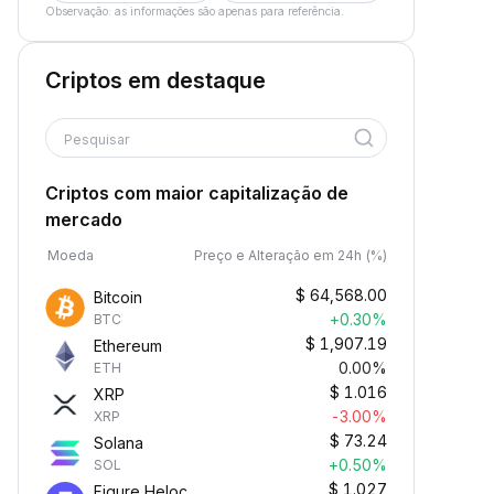
Observação: as informações são apenas para referência.
Criptos em destaque
Pesquisar
Criptos com maior capitalização de
mercado
Moeda
Preço e Alteração em 24h (%)
$
64,568.00
Bitcoin
+0.30%
BTC
$
1,907.19
Ethereum
0.00%
ETH
$
1.016
XRP
-3.00%
XRP
$
73.24
Solana
+0.50%
SOL
$
1.027
Figure Heloc