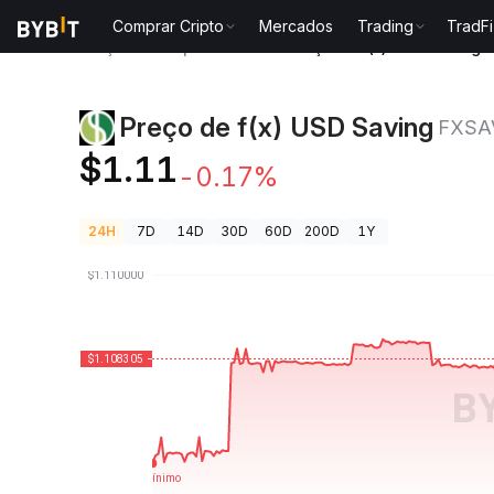
Comprar Cripto
Mercados
Trading
TradFi
Preços de Criptomoedas
Preço de f(x) USD Saving 
Preço de f(x) USD Saving
FXSA
$1.11
-0.17%
24H
7D
14D
30D
60D
200D
1Y