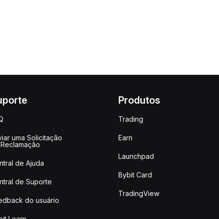
uporte
Produtos
Q
Trading
iar uma Solicitação
Earn
 Reclamação
Launchpad
ntral de Ajuda
Bybit Card
ntral de Suporte
TradingView
edback do usuário
it Learn