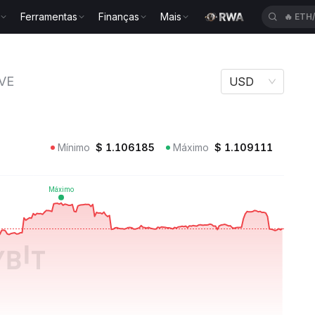
Ferramentas
Finanças
Mais
🔥
ETH
FXSAVE
VE
USD
Mínimo
$
1.106185
Máximo
$
1.109111