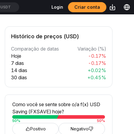
Criar conta
Login
/USDT
Histórico de preços (USD)
Comparação de datas
Variação (%)
Hoje
-0.17%
7 dias
-0.17%
14 dias
+0.02%
30 dias
+0.45%
Como você se sente sobre o/a f(x) USD
Saving (FXSAVE) hoje?
50
%
50
%
Positivo
Negativo