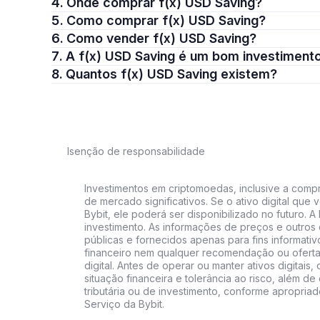
4. Onde comprar f(x) USD Saving?
5. Como comprar f(x) USD Saving?
6. Como vender f(x) USD Saving?
7. A f(x) USD Saving é um bom investiment
8. Quantos f(x) USD Saving existem?
Isenção de responsabilidade
Investimentos em criptomoedas, inclusive a compra
de mercado significativos. Se o ativo digital qu
Bybit, ele poderá ser disponibilizado no futuro. 
investimento. As informações de preços e outros
públicas e fornecidos apenas para fins informati
financeiro nem qualquer recomendação ou oferta
digital. Antes de operar ou manter ativos digitai
situação financeira e tolerância ao risco, além de 
tributária ou de investimento, conforme apropria
Serviço da Bybit.