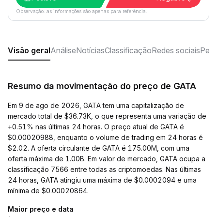
Observação: as informações são apenas para referência.
Visão geral
Análise
Notícias
Classificação
Redes sociais
Perg
Resumo da movimentação do preço de GATA
Em 9 de ago de 2026, GATA tem uma capitalização de
mercado total de $36.73K, o que representa uma variação de
+0.51% nas últimas 24 horas. O preço atual de GATA é
$0.00020988, enquanto o volume de trading em 24 horas é
$2.02. A oferta circulante de GATA é 175.00M, com uma
oferta máxima de 1.00B. Em valor de mercado, GATA ocupa a
classificação 7566 entre todas as criptomoedas. Nas últimas
24 horas, GATA atingiu uma máxima de $0.0002094 e uma
mínima de $0.00020864.
Maior preço e data