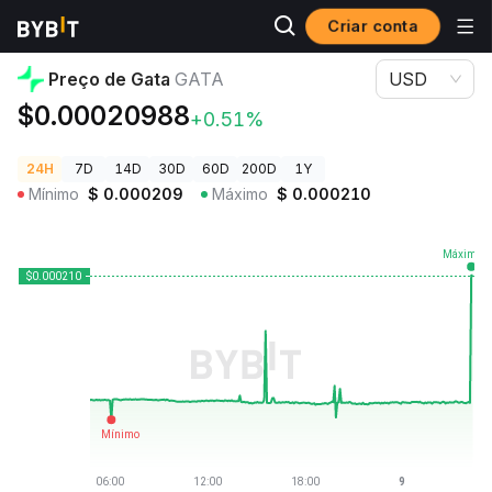
Criar conta
Preços de Criptomoedas
Preço de Gata GATA
Preço de Gata
GATA
USD
$0.00020988
+0.51%
24H
7D
14D
30D
60D
200D
1Y
Mínimo
$
0.000209
Máximo
$
0.000210