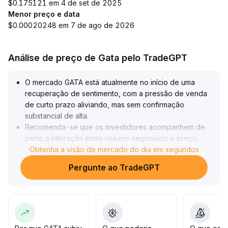
$0.175121 em 4 de set de 2025
Menor preço e data
$0.00020248 em 7 de ago de 2026
Análise de preço de Gata pelo TradeGPT
O mercado GATA está atualmente no início de uma
recuperação de sentimento, com a pressão de venda
de curto prazo aliviando, mas sem confirmação
substancial de alta
.
Recomenda-se que os investidores acompanhem de
perto a interação entre volume negociado e preço
.
Caso o mercado apresente aumento sincronizado do
Obtenha a visão de mercado do dia em segundos
volume e ruptura do intervalo de consolidação anterior,
Pergunte ao TradeGPT
pode-se considerar entrar em posições longas de
forma parcelada; se o volume permanecer fraco e a
estrutura continuar indefinida, é preferível manter uma
postura observadora e evitar grandes exposições sem
fundamento
.
O aumento do apetite ao risco cria uma janela para