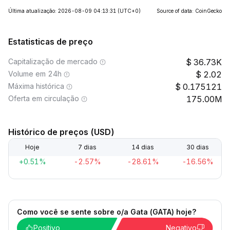
Última atualização: 2026-08-09 04:13:31
(UTC+0)
Source of data: CoinGecko
Estatisticas de preço
Capitalização de mercado
36.73K
Volume em 24h
2.02
Máxima histórica
0.175121
Oferta em circulação
175.00M
Histórico de preços (USD)
Hoje
7 dias
14 dias
30 dias
+0.51%
-2.57%
-28.61%
-16.56%
Como você se sente sobre o/a Gata (GATA) hoje?
Positivo
Negativo