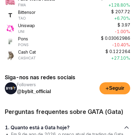
+128.80%
FWA
$
207.72
Bittensor
+6.70%
TAO
$
3.97
Uniswap
-1.00%
UNI
$
0.03062986
Pons
-10.40%
PONS
$
0.122264
Cash Cat
+27.10%
CASHCAT
Siga-nos nas redes sociais
Followers
+
Seguir
@bybit_official
Perguntas frequentes sobre GATA (Gata)
1. Quanto está a Gata hoje?
Em 9 de ago de 2026, o preço atual de trading de Gata