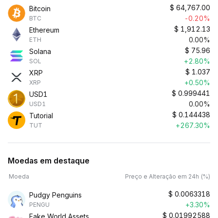
$
64,767.00
Bitcoin
-0.20%
BTC
$
1,912.13
Ethereum
0.00%
ETH
$
75.96
Solana
+2.80%
SOL
$
1.037
XRP
+0.50%
XRP
$
0.999441
USD1
0.00%
USD1
$
0.144438
Tutorial
+267.30%
TUT
Moedas em destaque
Moeda
Preço e Alteração em 24h (%)
$
0.0063318
Pudgy Penguins
+3.30%
PENGU
$
0.01992588
Fake World Assets