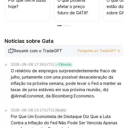
Por que GATA subiu
O que poderia
O que os t
liberação de força ascendente, porém a estratégia
hoje?
afetar o preço
estão dize
ainda deve priorizar sinais conjuntos de preço e
futuro de GATA?
sobre GAT
volume como fator principal
.
Notícias sobre Gata
Resumir com o TradeGPT
Pergunte ao TradeGPT
2026-08-08 17:30
(UTC)
Otimista
O relatório de empregos surpreendentemente fraco de
julho, juntamente com uma possível desaceleração da
inflação na próxima semana, pode levar o Fed a manter as
taxas de juros estáveis em sua próxima reunião, diz
@AnnaEconomist, da Bloomberg Economics.
2026-08-08 13:17
(UTC)
Neutro
Por Que Um Economista de Destaque Diz Que a Luta
Contra a Inflação do Fed Não Pode Ser Vencida Apenas