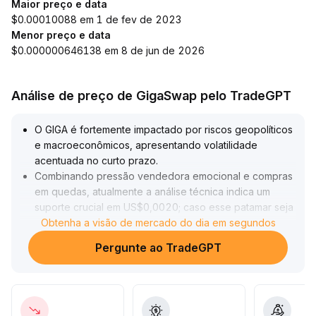
Maior preço e data
$0.00010088 em 1 de fev de 2023
Menor preço e data
$0.000000646138 em 8 de jun de 2026
Análise de preço de GigaSwap pelo TradeGPT
O GIGA é fortemente impactado por riscos geopolíticos
e macroeconômicos, apresentando volatilidade
acentuada no curto prazo
.
Combinando pressão vendedora emocional e compras
em quedas, atualmente a análise técnica indica um
suporte crucial em US$0,0020; caso esse patamar seja
perdido, há risco de queda para US$0,0014,
Obtenha a visão de mercado do dia em segundos
aumentando os riscos abaixo desse valor
.
Pergunte ao TradeGPT
A resistência está entre US$0,0023 e US$0,00235; um
rompimento pode impulsionar uma nova rodada de
recuperação
.
Para avaliação de valor no médio e longo prazo, é
importante observar a aplicação real do projeto e sua