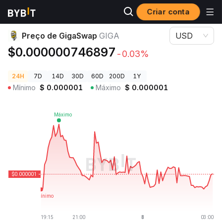
Criar conta
Preços de Criptomoedas
Preço de GigaSwap GIGA
Preço de GigaSwap
GIGA
USD
$0.000000746897
-0.03%
24H
7D
14D
30D
60D
200D
1Y
Mínimo
$
0.000001
Máximo
$
0.000001