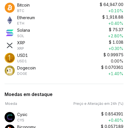
$
64,947.00
Bitcoin
+0.10%
BTC
$
1,918.88
Ethereum
+0.40%
ETH
$
75.37
Solana
+2.80%
SOL
$
1.038
XRP
+0.30%
XRP
$
0.99975
USD1
0.00%
USD1
$
0.070361
Dogecoin
+1.40%
DOGE
Moedas em destaque
Moeda
Preço e Alteração em 24h (%)
$
0.854391
Cysic
+0.40%
CYS
$
0.057189
Biconomy