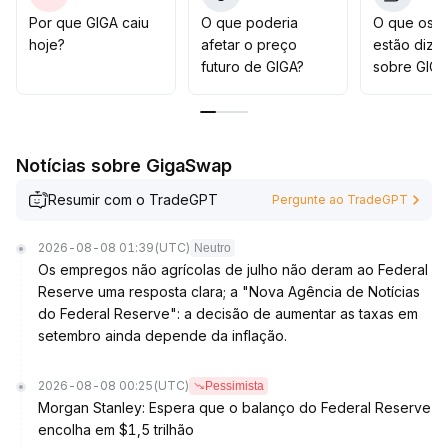
capacidade lucrativa
.
Por que GIGA caiu
O que poderia
O que os t
Recomenda-se manter alta liquidez, montar posição de
hoje?
afetar o preço
estão dize
forma fracionada nas quedas, e avaliar
futuro de GIGA?
sobre GIGA
cuidadosamente o ciclo fechado do produto e a
segurança do protocolo, evitando assim recuos de
avaliação causados por expansões onerosas
.
Notícias sobre GigaSwap
Resumir com o TradeGPT
Pergunte ao TradeGPT
2026-08-08 01:39
(UTC)
Neutro
Os empregos não agrícolas de julho não deram ao Federal
Reserve uma resposta clara; a "Nova Agência de Notícias
do Federal Reserve": a decisão de aumentar as taxas em
setembro ainda depende da inflação.
2026-08-08 00:25
(UTC)
Pessimista
Morgan Stanley: Espera que o balanço do Federal Reserve
encolha em $1,5 trilhão