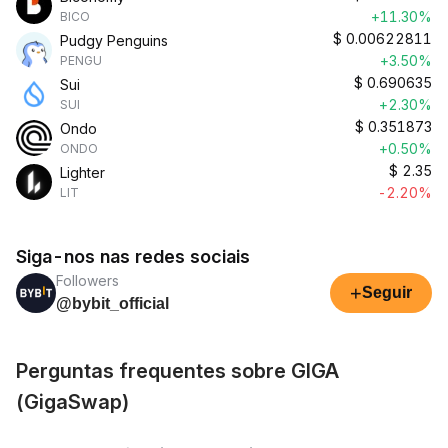
+11.30%
BICO
$
0.00622811
Pudgy Penguins
+3.50%
PENGU
$
0.690635
Sui
+2.30%
SUI
$
0.351873
Ondo
+0.50%
ONDO
$
2.35
Lighter
-2.20%
LIT
Siga-nos nas redes sociais
Followers
+
Seguir
@bybit_official
Perguntas frequentes sobre GIGA
(GigaSwap)