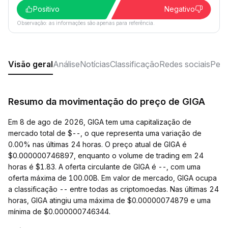
Positivo
Negativo
Observação: as informações são apenas para referência.
Visão geral
Análise
Notícias
Classificação
Redes sociais
Perg
Resumo da movimentação do preço de GIGA
Em 8 de ago de 2026, GIGA tem uma capitalização de
mercado total de $--, o que representa uma variação de
0.00% nas últimas 24 horas. O preço atual de GIGA é
$0.000000746897, enquanto o volume de trading em 24
horas é $1.83. A oferta circulante de GIGA é --, com uma
oferta máxima de 100.00B. Em valor de mercado, GIGA ocupa
a classificação -- entre todas as criptomoedas. Nas últimas 24
horas, GIGA atingiu uma máxima de $0.00000074879 e uma
mínima de $0.000000746344.